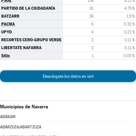
PSOE
156
8,21 %
PARTIDO DE LA CIUDADANÍA
91
4,79 %
BATZARR
36
1,9 %
PACMA
6
0,32 %
UPYD
4
0,21 %
RECORTES CERO-GRUPO VERDE
2
0,11 %
LIBERTATE NAFARRA
2
0,11 %
SAIn
1
0,05 %
Descárgate los datos en xml
Municipios de Navarra
ABÁIGAR
ABÁRZUZA/ABARTZUZA