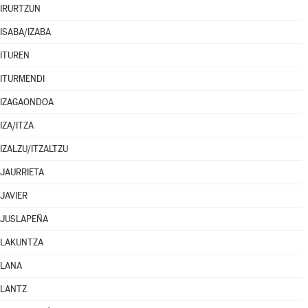
IRURTZUN
ISABA/IZABA
ITUREN
ITURMENDI
IZAGAONDOA
IZA/ITZA
IZALZU/ITZALTZU
JAURRIETA
JAVIER
JUSLAPEÑA
LAKUNTZA
LANA
LANTZ