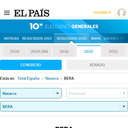
SUSCRÍBETE
10N | Eleccion
NOTICIAS
RESULTADOS 2023
RESULTADOS 2019
MAPA
ESCAÑOS POR 
2019
2019-28A
2016
2015
2011
CONGRESO
SENADO
Estás en:
Total España
»
Navarra
»
BERA