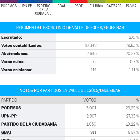
PODEMOS
UPN-PP
PARTIDO
GBAI
PSOE
EH Bildu
BATZARR
PACMA
DE LA
CIUDADANÍA
RESUMEN DEL ESCRUTINIO DE VALLE DE EGÜÉS/EGUESIBAR
Escrutado:
100 %
Votos contabilizados:
10.342
79,63 %
Abstenciones:
2.645
20,37 %
Votos nulos:
72
0,7 %
Votos en blanco:
114
1,11 %
VOTOS POR PARTIDOS EN VALLE DE EGÜÉS/EGUESIBAR
PARTIDO
VOTOS
%
PODEMOS
3.001
29,22 %
UPN-PP
2.807
27,33 %
PARTIDO DE LA CIUDADANÍA
1.050
10,22 %
GBAI
911
8,87 %