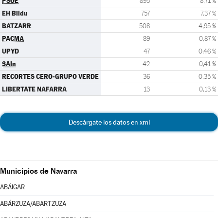
PSOE
895
8,71 %
EH Bildu
757
7,37 %
BATZARR
508
4,95 %
PACMA
89
0,87 %
UPYD
47
0,46 %
SAIn
42
0,41 %
RECORTES CERO-GRUPO VERDE
36
0,35 %
LIBERTATE NAFARRA
13
0,13 %
Descárgate los datos en xml
Municipios de Navarra
ABÁIGAR
ABÁRZUZA/ABARTZUZA