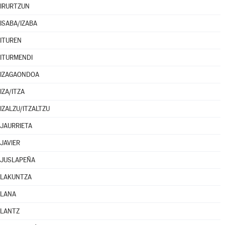
IRURTZUN
ISABA/IZABA
ITUREN
ITURMENDI
IZAGAONDOA
IZA/ITZA
IZALZU/ITZALTZU
JAURRIETA
JAVIER
JUSLAPEÑA
LAKUNTZA
LANA
LANTZ