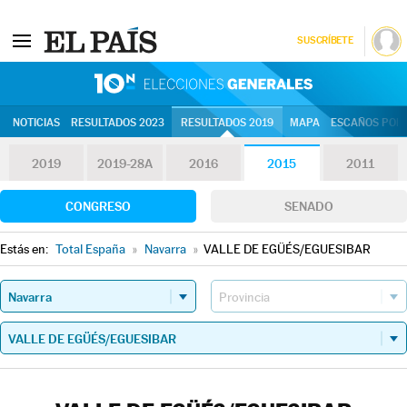
SUSCRÍBETE
10N | Eleccion
NOTICIAS
RESULTADOS 2023
RESULTADOS 2019
MAPA
ESCAÑOS POR 
2019
2019-28A
2016
2015
2011
CONGRESO
SENADO
Estás en:
Total España
»
Navarra
»
VALLE DE EGÜÉS/EGUESIBAR