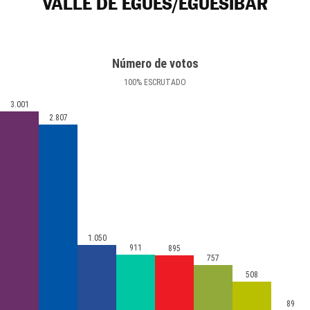
VALLE DE EGÜÉS/EGUESIBAR
Número de votos
100
%
ESCRUTADO
3.001
2.807
1.050
911
895
757
508
89