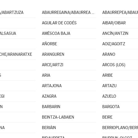
A/ABARTZUZA
ABAURREGAINA/ABAURREA ALTA
AGUILAR DE CODÉS
AIBAR/OIBAR
ALSASUA
AMÉSCOA BAJA
ANCÍN/ANTZIN
AÑORBE
AOIZ/AGOITZ
CHE/ARANARATXE
ARANGUREN
ARANO
ARCE/ARTZI
ARCOS (LOS)
S
ARIA
ARIBE
ARTAJONA
ARTAZU
EGI
AZAGRA
AZUELO
IN
BARBARIN
BARGOTA
BEINTZA-LABAIEN
BEIRE
NA
BERIÁIN
BERRIOPLANO/BERR