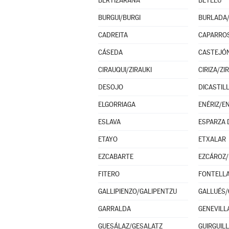
BERTIZARANA
BETELU
BURGUI/BURGI
BURLADA
CADREITA
CAPARRO
CÁSEDA
CASTEJÓ
CIRAUQUI/ZIRAUKI
CIRIZA/ZI
DESOJO
DICASTIL
ELGORRIAGA
ENÉRIZ/E
ESLAVA
ETAYO
ETXALAR
EZCABARTE
EZCÁROZ/
FITERO
FONTELL
GALLIPIENZO/GALIPENTZU
GALLUÉS/
GARRALDA
GENEVILL
GUESÁLAZ/GESALATZ
GUIRGUIL