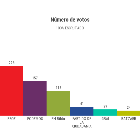
Número de votos
100
%
ESCRUTADO
226
157
113
41
29
24
PSOE
PODEMOS
EH Bildu
PARTIDO DE
GBAI
BATZARR
LA
CIUDADANÍA