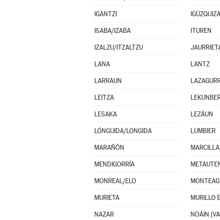
IGANTZI
IGÚZQUIZ
ISABA/IZABA
ITUREN
IZALZU/ITZALTZU
JAURRIET
LANA
LANTZ
LARRAUN
LAZAGURR
LEITZA
LEKUNBER
LESAKA
LEZÁUN
LÓNGUIDA/LONGIDA
LUMBIER
MARAÑÓN
MARCILLA
MENDIGORRÍA
METAUTE
MONREAL/ELO
MONTEAG
MURIETA
MURILLO 
NAZAR