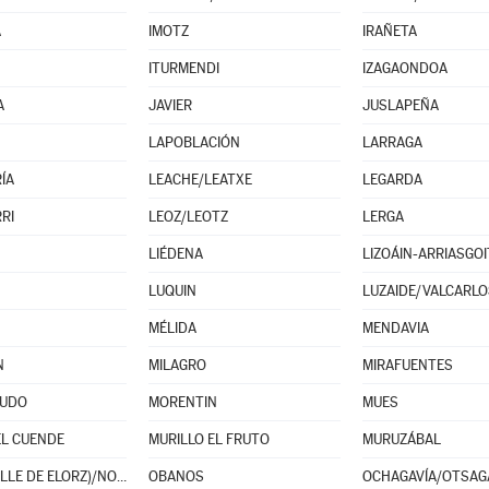
A
IMOTZ
IRAÑETA
ITURMENDI
IZAGAONDOA
A
JAVIER
JUSLAPEÑA
LAPOBLACIÓN
LARRAGA
ÍA
LEACHE/LEATXE
LEGARDA
RI
LEOZ/LEOTZ
LERGA
LIÉDENA
LIZOÁIN-ARRIASGOI
LUQUIN
LUZAIDE/VALCARLO
MÉLIDA
MENDAVIA
N
MILAGRO
MIRAFUENTES
UDO
MORENTIN
MUES
EL CUENDE
MURILLO EL FRUTO
MURUZÁBAL
NOÁIN (VALLE DE ELORZ)/NOAIN (ELORTZIBAR)
OBANOS
OCHAGAVÍA/OTSAG