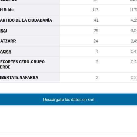
H Bildu
113
11,7
ARTIDO DE LA CIUDADANÍA
41
4,2
BAI
29
3,0
BATZARR
24
2,4
PACMA
4
0,4
RECORTES CERO-GRUPO
2
0,2
VERDE
IBERTATE NAFARRA
2
0,2
Descárgate los datos en xml