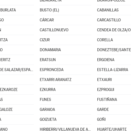
BIDAURRETA
BIURRUN-OLCOZ
/BURLATA
BUSTO (EL)
CABANILLAS
SO
CÁRCAR
CARCASTILLO
N
CASTILLONUEVO
RITZA
CIZUR
CORELLA
LO
DONAMARIA
DONEZTEBE/SANT
NERITZ
ERATSUN
ERGOIENA
ESPARZA DE SALAZAR/ESPARTZA ZARAITZU
ESPRONCEDA
ESTELLA-LIZARRA
ETXARRI ARANATZ
ETXAURI
EZKAROZE
EZKURRA
EZPROGUI
AS
FUNES
FUSTIÑANA
GALOZE
GARAIOA
GARDE
A
GOIZUETA
GOÑI
LANO
HIRIBERRI/VILLANUEVA DE AEZKOA
HUARTE/UHARTE