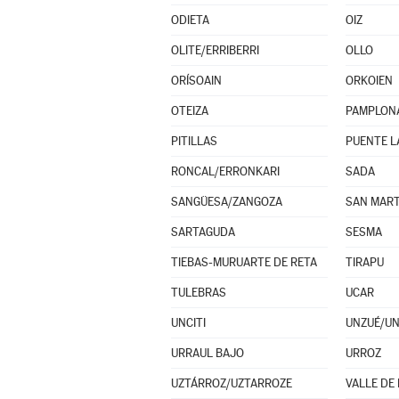
ODIETA
OIZ
OLITE/ERRIBERRI
OLLO
ORÍSOAIN
ORKOIEN
OTEIZA
PAMPLON
PITILLAS
PUENTE L
RONCAL/ERRONKARI
SADA
SANGÜESA/ZANGOZA
SAN MART
SARTAGUDA
SESMA
TIEBAS-MURUARTE DE RETA
TIRAPU
TULEBRAS
UCAR
UNCITI
UNZUÉ/U
URRAUL BAJO
URROZ
UZTÁRROZ/UZTARROZE
VALLE DE