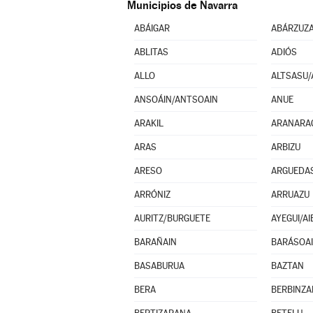
Municipios de Navarra
ABÁIGAR
ABÁRZUZ
ABLITAS
ADIÓS
ALLO
ALTSASU/
ANSOÁIN/ANTSOAIN
ANUE
ARAKIL
ARANARA
ARAS
ARBIZU
ARESO
ARGUEDA
ARRÓNIZ
ARRUAZU
AURITZ/BURGUETE
AYEGUI/AI
BARAÑAIN
BARÁSOA
BASABURUA
BAZTAN
BERA
BERBINZA