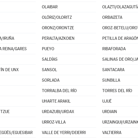
OLAIBAR
OLAZTI/OLAZAGUTÍ
OLÓRIZ/OLORITZ
ORBAIZETA
ORONZ/ORONTZE
A/IRUÑA
PERALTA/AZKOIEN
PETILLA DE ARAGÓ
A REINA/GARES
PUEYO
RIBAFORADA
SALDÍAS
SALINAS DE ORO/JA
ÍN DE UNX
SANSOL
SANTACARA
SORLADA
SUNBILLA
TORRALBA DEL RÍO
TORRES DEL RÍO
UHARTE ARAKIL
UJUÉ
NTZUE
URDAZUBI/URDAX
URDIAIN
URROZ-VILLA
URZAINQUI/URZAINK
 EGÜÉS/EGUESIBAR
VALLE DE YERRI/DEIERRI
VALTIERRA