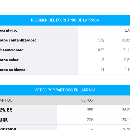
RESUMEN DEL ESCRUTINIO DE LARRAGA
scrutado:
10
otos contabilizados:
972
68,8
bstenciones:
439
31,1
otos nulos:
8
0,8
otos en blanco:
11
1,1
VOTOS POR PARTIDOS EN LARRAGA
ARTIDO
VOTOS
UPN-PP
355
36,8
PSOE
226
23,4
PODEMOS
157
16,2