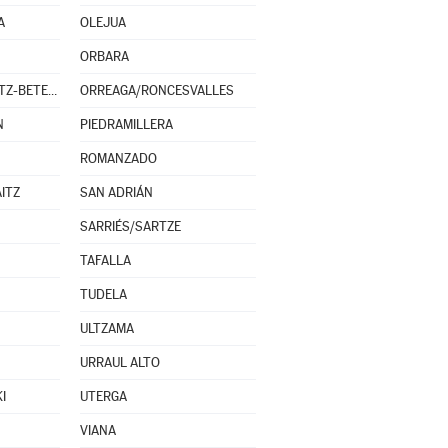
A
OLEJUA
ORBARA
OROZ-BETELU/OROTZ-BETELU
ORREAGA/RONCESVALLES
N
PIEDRAMILLERA
ROMANZADO
ITZ
SAN ADRIÁN
SARRIÉS/SARTZE
TAFALLA
TUDELA
ULTZAMA
URRAUL ALTO
I
UTERGA
VIANA