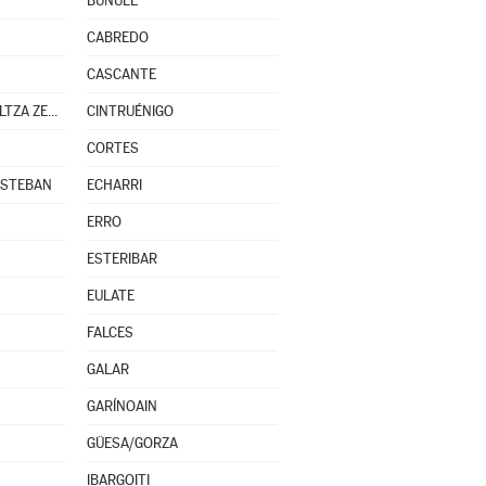
BUÑUEL
CABREDO
CASCANTE
CENDEA DE OLZA/OLTZA ZENDEA
CINTRUÉNIGO
CORTES
ESTEBAN
ECHARRI
ERRO
ESTERIBAR
EULATE
FALCES
GALAR
GARÍNOAIN
GÜESA/GORZA
IBARGOITI