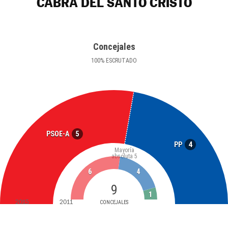
CABRA DEL SANTO CRISTO
Concejales
100
%
ESCRUTADO
5
PSOE-A
4
PP
Mayoría
absoluta
5
6
4
9
1
2015
2011
CONCEJALES