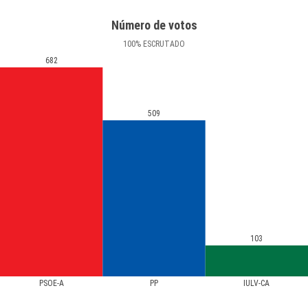
Número de votos
100
%
ESCRUTADO
682
509
103
PSOE-A
PP
IULV-CA