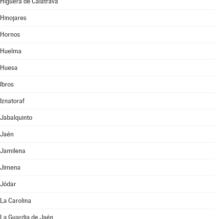
Higuera de Calatrava
Hinojares
Hornos
Huelma
Huesa
Ibros
Iznatoraf
Jabalquinto
Jaén
Jamilena
Jimena
Jódar
La Carolina
La Guardia de Jaén