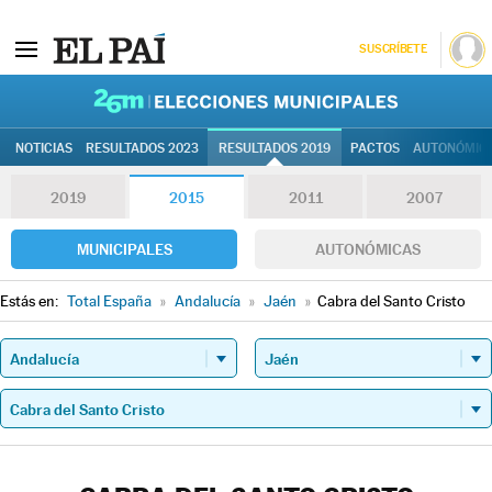
SUSCRÍBETE
26M | Elec
NOTICIAS
RESULTADOS 2023
RESULTADOS 2019
PACTOS
AUTONÓMIC
2019
2015
2011
2007
MUNICIPALES
AUTONÓMICAS
Estás en:
Total España
»
Andalucía
»
Jaén
»
Cabra del Santo Cristo