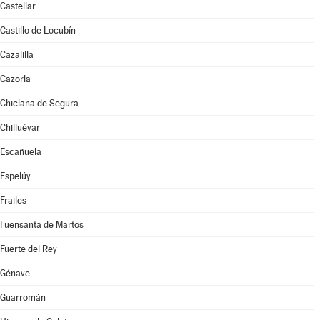
Castellar
Castillo de Locubín
Cazalilla
Cazorla
Chiclana de Segura
Chilluévar
Escañuela
Espelúy
Frailes
Fuensanta de Martos
Fuerte del Rey
Génave
Guarromán