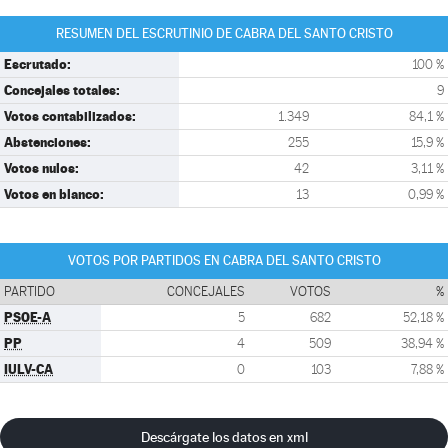
RESUMEN DEL ESCRUTINIO DE CABRA DEL SANTO CRISTO
Escrutado:
100 %
Concejales totales:
9
Votos contabilizados:
1.349
84,1 %
Abstenciones:
255
15,9 %
Votos nulos:
42
3,11 %
Votos en blanco:
13
0,99 %
VOTOS POR PARTIDOS EN CABRA DEL SANTO CRISTO
PARTIDO
CONCEJALES
VOTOS
%
PSOE-A
5
682
52,18 %
PP
4
509
38,94 %
IULV-CA
0
103
7,88 %
Descárgate los datos en xml