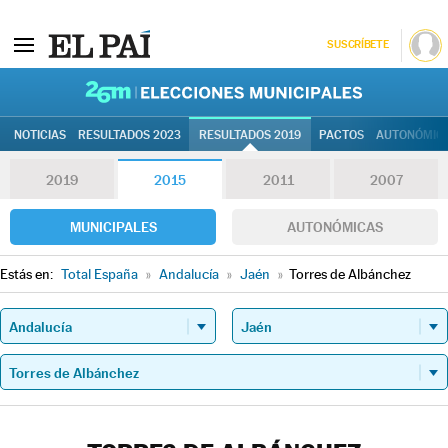
SUSCRÍBETE
26M | Elec
NOTICIAS
RESULTADOS 2023
RESULTADOS 2019
PACTOS
AUTONÓMIC
2019
2015
2011
2007
MUNICIPALES
AUTONÓMICAS
Estás en:
Total España
»
Andalucía
»
Jaén
»
Torres de Albánchez