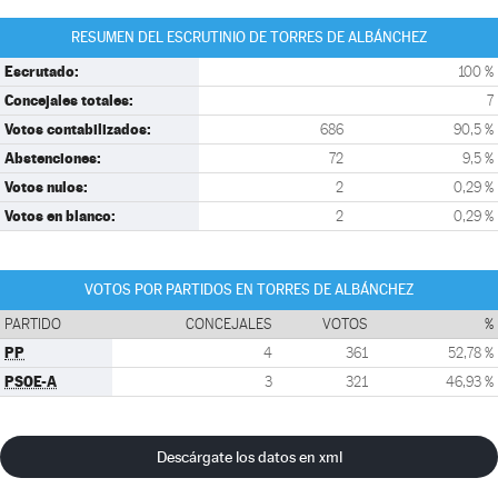
RESUMEN DEL ESCRUTINIO DE TORRES DE ALBÁNCHEZ
Escrutado:
100 %
Concejales totales:
7
Votos contabilizados:
686
90,5 %
Abstenciones:
72
9,5 %
Votos nulos:
2
0,29 %
Votos en blanco:
2
0,29 %
VOTOS POR PARTIDOS EN TORRES DE ALBÁNCHEZ
PARTIDO
CONCEJALES
VOTOS
%
PP
4
361
52,78 %
PSOE-A
3
321
46,93 %
Descárgate los datos en xml