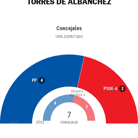
TORRES DE ALBÁNCHEZ
Concejales
100
%
ESCRUTADO
4
PP
3
PSOE-A
Mayoría
absoluta
4
4
3
7
2015
2011
CONCEJALES