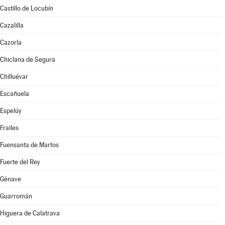
Castillo de Locubín
Cazalilla
Cazorla
Chiclana de Segura
Chilluévar
Escañuela
Espelúy
Frailes
Fuensanta de Martos
Fuerte del Rey
Génave
Guarromán
Higuera de Calatrava