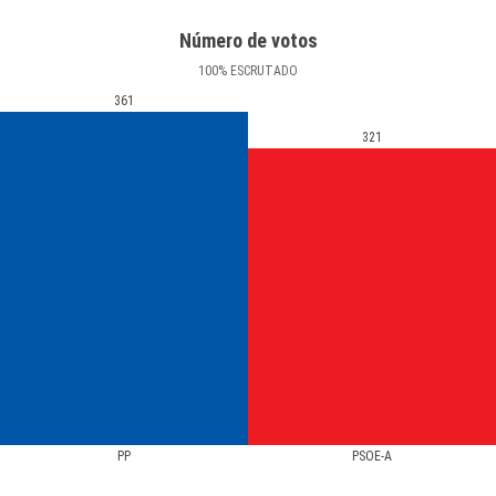
Número de votos
100
%
ESCRUTADO
361
321
PP
PSOE-A