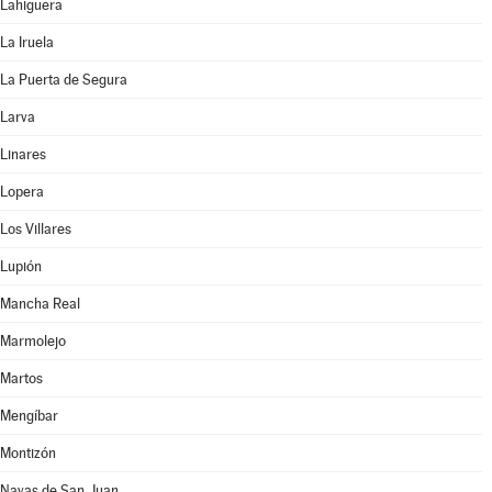
Lahiguera
La Iruela
La Puerta de Segura
Larva
Linares
Lopera
Los Villares
Lupión
Mancha Real
Marmolejo
Martos
Mengíbar
Montizón
Navas de San Juan