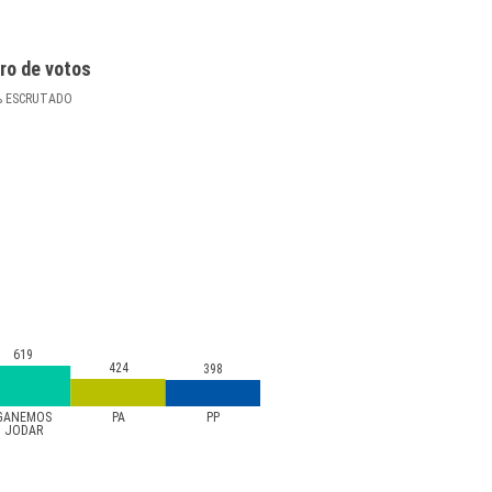
ro de votos
%
ESCRUTADO
619
424
398
GANEMOS
PA
PP
JODAR