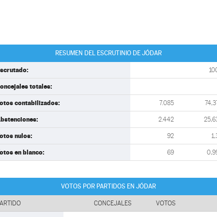
RESUMEN DEL ESCRUTINIO DE JÓDAR
scrutado:
10
oncejales totales:
otos contabilizados:
7.085
74,3
bstenciones:
2.442
25,6
otos nulos:
92
1,
otos en blanco:
69
0,9
VOTOS POR PARTIDOS EN JÓDAR
ARTIDO
CONCEJALES
VOTOS