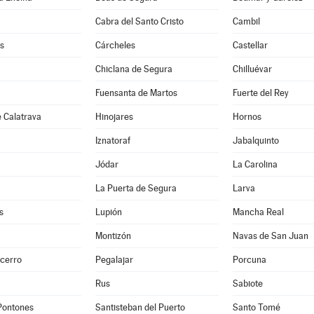
Cabra del Santo Cristo
Cambil
s
Cárcheles
Castellar
Chiclana de Segura
Chilluévar
Fuensanta de Martos
Fuerte del Rey
 Calatrava
Hinojares
Hornos
Iznatoraf
Jabalquinto
Jódar
La Carolina
La Puerta de Segura
Larva
s
Lupión
Mancha Real
Montizón
Navas de San Juan
ecerro
Pegalajar
Porcuna
Rus
Sabiote
Pontones
Santisteban del Puerto
Santo Tomé