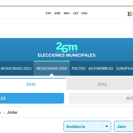
ESP
AME
MEX
CAT
ENG
RESULTADOS 2023
RESULTADOS 2019
PACTOS
AUTONÓMICAS
EUROPEA
2015
2011
LES
AU
n
»
Jódar