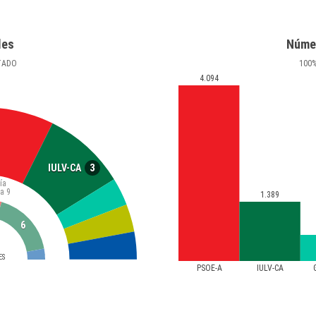
les
Núme
TADO
100
4.094
3
IULV-CA
ía
ta
9
1.389
6
ES
PSOE-A
IULV-CA