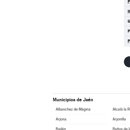
P
I
Municipios de Jaén
Albanchez de Mágina
Alcalá la R
Arjona
Arjonilla
Bailén
Baños de l