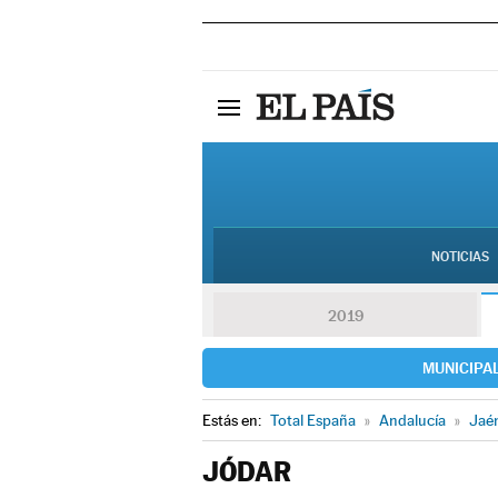
NOTICIAS
2019
MUNICIPA
Estás en:
Total España
»
Andalucía
»
Jaé
JÓDAR