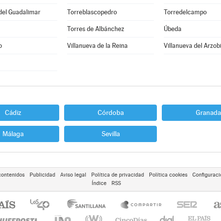
del Guadalimar
Torreblascopedro
Torredelcampo
Torres de Albánchez
Úbeda
o
Villanueva de la Reina
Villanueva del Arzob
Cádiz
Córdoba
Granada
Málaga
Sevilla
contenidos
Publicidad
Aviso legal
Política de privacidad
Política cookies
Configuraci
Índice
RSS