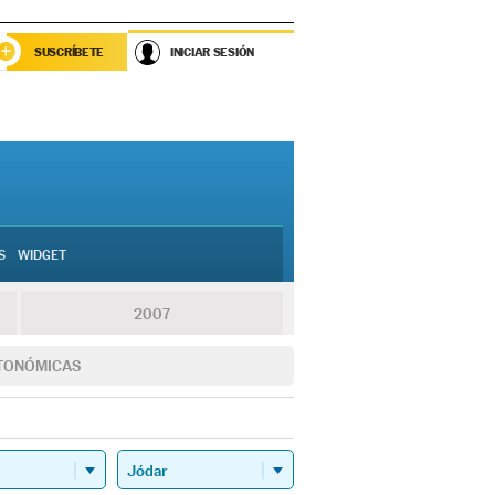
SUSCRÍBETE
INICIAR SESIÓN
S
WIDGET
2007
TONÓMICAS