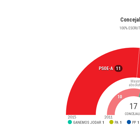
Conceja
100
%
ESCRU
11
PSOE-A
Mayor
absolu
10
17
CONCEJAL
2015
2011
GANEMOS JODAR
1
PA
1
PP
1