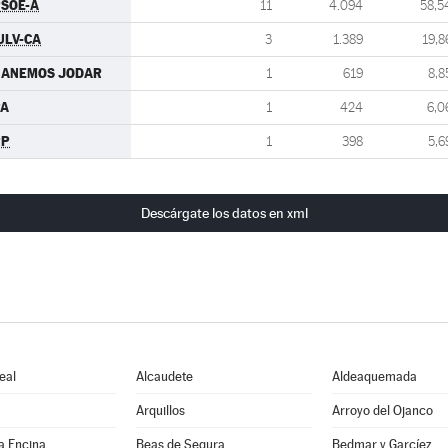
SOE-A
11
4.094
58,5
ULV-CA
3
1.389
19,8
GANEMOS JODAR
1
619
8,8
PA
1
424
6,0
PP
1
398
5,6
Descárgate los datos en xml
eal
Alcaudete
Aldeaquemada
Arquillos
Arroyo del Ojanco
a Encina
Beas de Segura
Bedmar y Garcíez