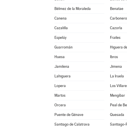
Bélmez de la Moraleda
Benatae
Canena
Carbonero
Cazalilla
Cazorla
Espelúy
Frailes
Guarromán
Higuera de
Huesa
Ibros
Jamilena
Jimena
Lahiguera
La Iruela
Lopera
Los Villare
Martos
Mengíbar
Orcera
Peal de B
Puente de Génave
Quesada
Santiago de Calatrava
Santiago-