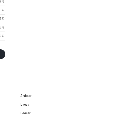
4 %
6 %
5 %
6 %
9 %
Andújar
Baeza
Begíjar