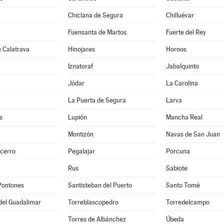
Chiclana de Segura
Chilluévar
Fuensanta de Martos
Fuerte del Rey
 Calatrava
Hinojares
Hornos
Iznatoraf
Jabalquinto
Jódar
La Carolina
La Puerta de Segura
Larva
s
Lupión
Mancha Real
Montizón
Navas de San Juan
ecerro
Pegalajar
Porcuna
Rus
Sabiote
Pontones
Santisteban del Puerto
Santo Tomé
del Guadalimar
Torreblascopedro
Torredelcampo
Torres de Albánchez
Úbeda