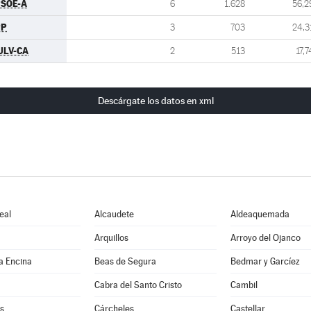
SOE-A
6
1.628
56,2
PP
3
703
24,3
ULV-CA
2
513
17,7
Descárgate los datos en xml
eal
Alcaudete
Aldeaquemada
Arquillos
Arroyo del Ojanco
a Encina
Beas de Segura
Bedmar y Garcíez
Cabra del Santo Cristo
Cambil
s
Cárcheles
Castellar