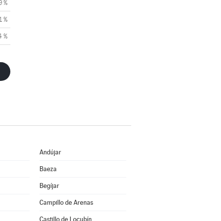
9 %
1 %
4 %
Andújar
Baeza
Begíjar
Campillo de Arenas
Castillo de Locubín