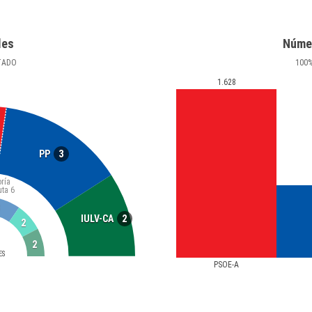
les
Núme
TADO
100
1.628
3
PP
ría
uta
6
2
IULV-CA
2
2
ES
PSOE-A