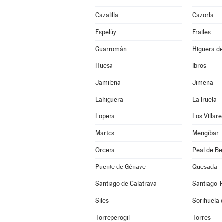
Cazalilla
Cazorla
Espelúy
Frailes
Guarromán
Higuera de
Huesa
Ibros
Jamilena
Jimena
Lahiguera
La Iruela
Lopera
Los Villare
Martos
Mengíbar
Orcera
Peal de B
Puente de Génave
Quesada
Santiago de Calatrava
Santiago-
Siles
Sorihuela 
Torreperogil
Torres