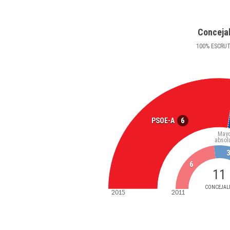
Conceja
100
%
ESCRU
6
PSOE-A
Mayo
absol
3
6
11
CONCEJAL
2015
2011