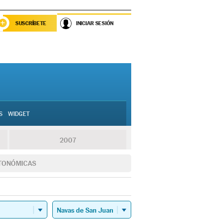
SUSCRÍBETE
INICIAR SESIÓN
S
WIDGET
2007
TONÓMICAS