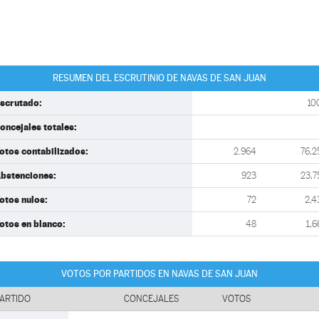
RESUMEN DEL ESCRUTINIO DE NAVAS DE SAN JUAN
scrutado:
10
oncejales totales:
otos contabilizados:
2.964
76,2
bstenciones:
923
23,7
otos nulos:
72
2,4
otos en blanco:
48
1,6
VOTOS POR PARTIDOS EN NAVAS DE SAN JUAN
ARTIDO
CONCEJALES
VOTOS