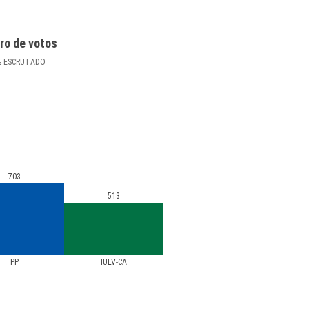
ro de votos
%
ESCRUTADO
703
513
PP
IULV-CA