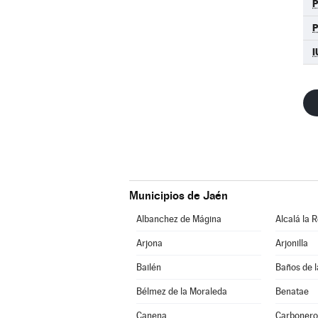
P
I
Municipios de Jaén
Albanchez de Mágina
Alcalá la R
Arjona
Arjonilla
Bailén
Baños de l
Bélmez de la Moraleda
Benatae
Canena
Carbonero