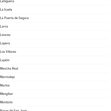
Lahiguera
La Iruela
La Puerta de Segura
Larva
Linares
Lopera
Los Villares
Lupión
Mancha Real
Marmolejo
Martos
Mengíbar
Montizón
Navas de San Juan