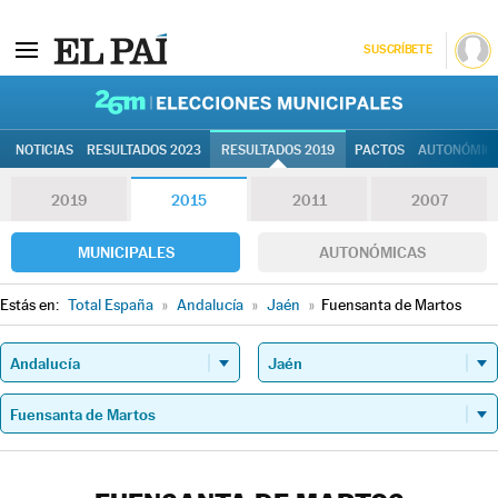
SUSCRÍBETE
26M | Elec
NOTICIAS
RESULTADOS 2023
RESULTADOS 2019
PACTOS
AUTONÓMIC
2019
2015
2011
2007
MUNICIPALES
AUTONÓMICAS
Estás en:
Total España
»
Andalucía
»
Jaén
»
Fuensanta de Martos