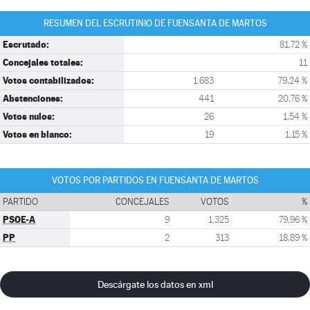
RESUMEN DEL ESCRUTINIO DE FUENSANTA DE MARTOS
Escrutado:
81,72 %
Concejales totales:
11
Votos contabilizados:
1.683
79,24 %
Abstenciones:
441
20,76 %
Votos nulos:
26
1,54 %
Votos en blanco:
19
1,15 %
VOTOS POR PARTIDOS EN FUENSANTA DE MARTOS
PARTIDO
CONCEJALES
VOTOS
%
PSOE-A
9
1.325
79,96 %
PP
2
313
18,89 %
Descárgate los datos en xml