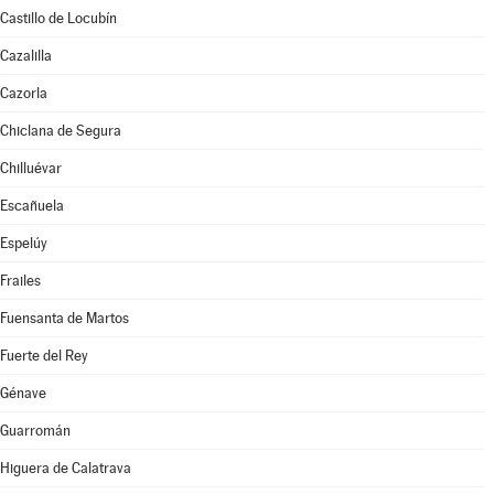
Castillo de Locubín
Cazalilla
Cazorla
Chiclana de Segura
Chilluévar
Escañuela
Espelúy
Frailes
Fuensanta de Martos
Fuerte del Rey
Génave
Guarromán
Higuera de Calatrava