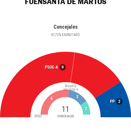
FUENSANTA DE MARTOS
Concejales
81
,72
%
ESCRUTADO
9
PSOE-A
Mayoría
absoluta
6
3
6
2
PP
11
2
2015
2011
CONCEJALES