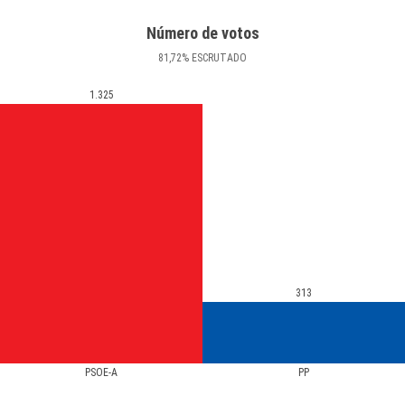
Número de votos
81
,72
%
ESCRUTADO
1.325
313
PSOE-A
PP