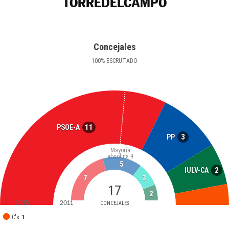
TORREDELCAMPO
Concejales
100
%
ESCRUTADO
11
PSOE-A
3
PP
Mayoría
absoluta
9
5
2
IULV-CA
7
3
17
2
2015
2011
CONCEJALES
C's
1