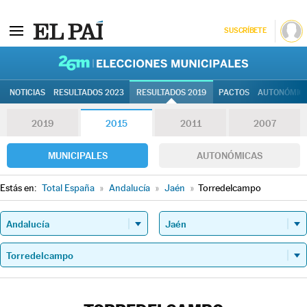
SUSCRÍBETE
26M | Elec
NOTICIAS
RESULTADOS 2023
RESULTADOS 2019
PACTOS
AUTONÓMIC
2019
2015
2011
2007
MUNICIPALES
AUTONÓMICAS
Estás en:
Total España
»
Andalucía
»
Jaén
»
Torredelcampo