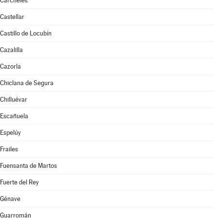
Cárcheles
Castellar
Castillo de Locubín
Cazalilla
Cazorla
Chiclana de Segura
Chilluévar
Escañuela
Espelúy
Frailes
Fuensanta de Martos
Fuerte del Rey
Génave
Guarromán