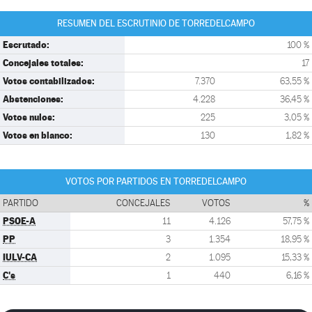
RESUMEN DEL ESCRUTINIO DE TORREDELCAMPO
Escrutado:
100 %
Concejales totales:
17
Votos contabilizados:
7.370
63,55 %
Abstenciones:
4.228
36,45 %
Votos nulos:
225
3,05 %
Votos en blanco:
130
1,82 %
VOTOS POR PARTIDOS EN TORREDELCAMPO
PARTIDO
CONCEJALES
VOTOS
%
PSOE-A
11
4.126
57,75 %
PP
3
1.354
18,95 %
IULV-CA
2
1.095
15,33 %
C's
1
440
6,16 %