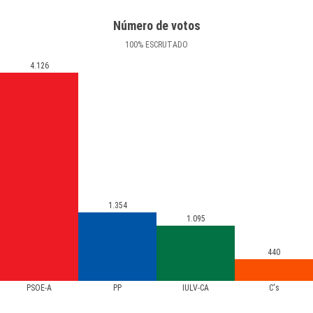
Número de votos
100
%
ESCRUTADO
4.126
1.354
1.095
440
PSOE-A
PP
IULV-CA
C's