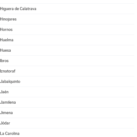
Higuera de Calatrava
Hinojares
Hornos
Huelma
Huesa
Ibros
Iznatoraf
Jabalquinto
Jaén
Jamilena
Jimena
Jódar
La Carolina