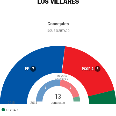
LOS VILLARES
Concejales
100
%
ESCRUTADO
7
5
PP
PSOE-A
Mayoría
absoluta
7
7
5
13
2015
2011
CONCEJALES
IULV-CA
1