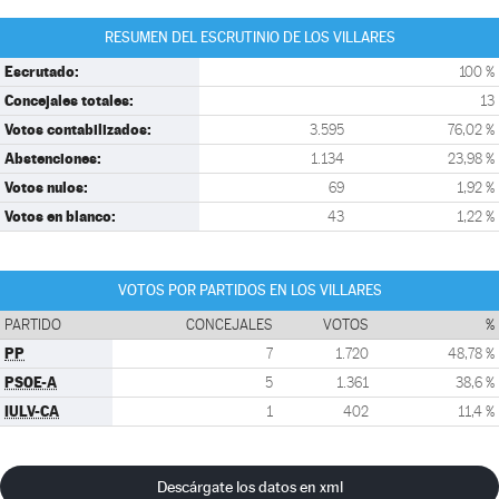
RESUMEN DEL ESCRUTINIO DE LOS VILLARES
Escrutado:
100 %
Concejales totales:
13
Votos contabilizados:
3.595
76,02 %
Abstenciones:
1.134
23,98 %
Votos nulos:
69
1,92 %
Votos en blanco:
43
1,22 %
VOTOS POR PARTIDOS EN LOS VILLARES
PARTIDO
CONCEJALES
VOTOS
%
PP
7
1.720
48,78 %
PSOE-A
5
1.361
38,6 %
IULV-CA
1
402
11,4 %
Descárgate los datos en xml