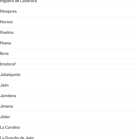
Higuera de Calatrava
Hinojares
Hornos
Huelma
Huesa
Ibros
Iznatoraf
Jabalquinto
Jaén
Jamilena
Jimena
Jódar
La Carolina
La Guardia de Jaén