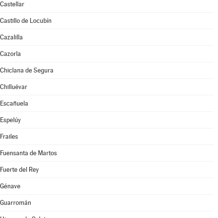
Castellar
Castillo de Locubín
Cazalilla
Cazorla
Chiclana de Segura
Chilluévar
Escañuela
Espelúy
Frailes
Fuensanta de Martos
Fuerte del Rey
Génave
Guarromán