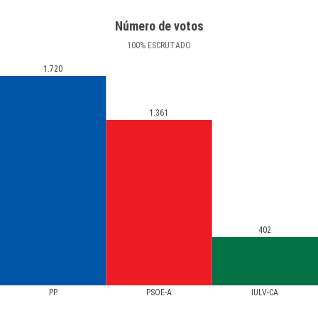
Número de votos
100
%
ESCRUTADO
1.720
1.361
402
PP
PSOE-A
IULV-CA