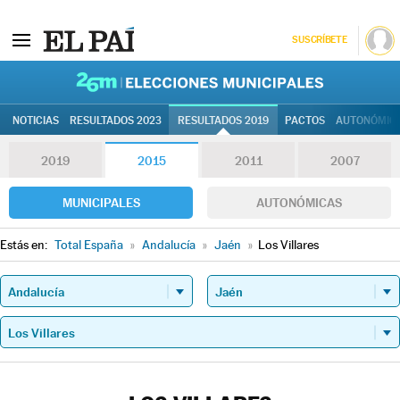
SUSCRÍBETE
26M | Elec
NOTICIAS
RESULTADOS 2023
RESULTADOS 2019
PACTOS
AUTONÓMIC
2019
2015
2011
2007
MUNICIPALES
AUTONÓMICAS
Estás en:
Total España
»
Andalucía
»
Jaén
»
Los Villares