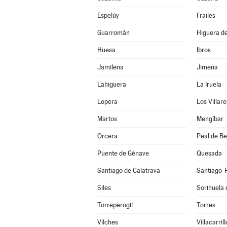
Espelúy
Frailes
Guarromán
Higuera de
Huesa
Ibros
Jamilena
Jimena
Lahiguera
La Iruela
Lopera
Los Villare
Martos
Mengíbar
Orcera
Peal de B
Puente de Génave
Quesada
Santiago de Calatrava
Santiago-
Siles
Sorihuela 
Torreperogil
Torres
Vilches
Villacarrill