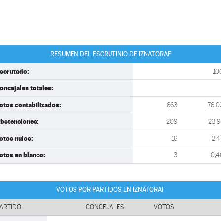
RESUMEN DEL ESCRUTINIO DE IZNATORAF
scrutado:
10
oncejales totales:
otos contabilizados:
663
76,0
bstenciones:
209
23,9
otos nulos:
16
2,4
otos en blanco:
3
0,4
VOTOS POR PARTIDOS EN IZNATORAF
ARTIDO
CONCEJALES
VOTOS