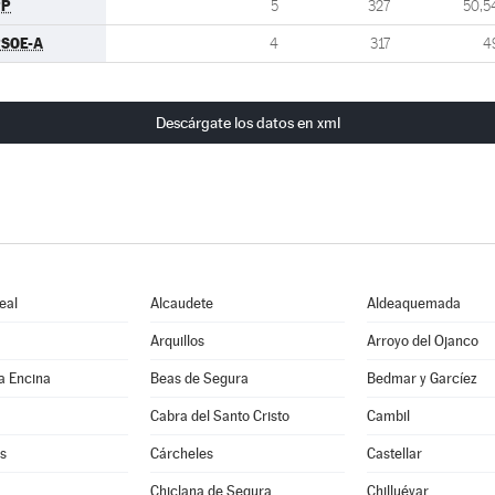
PP
5
327
50,5
SOE-A
4
317
4
Descárgate los datos en xml
eal
Alcaudete
Aldeaquemada
Arquillos
Arroyo del Ojanco
a Encina
Beas de Segura
Bedmar y Garcíez
Cabra del Santo Cristo
Cambil
s
Cárcheles
Castellar
Chiclana de Segura
Chilluévar