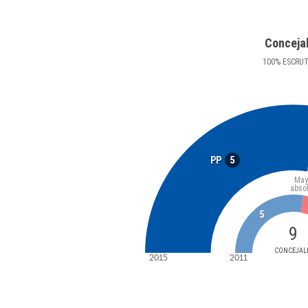
Conceja
100
%
ESCRU
5
PP
May
abso
5
9
CONCEJAL
2015
2011