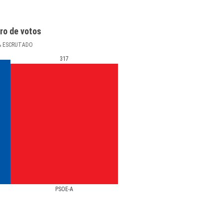
ro de votos
%
ESCRUTADO
317
PSOE-A