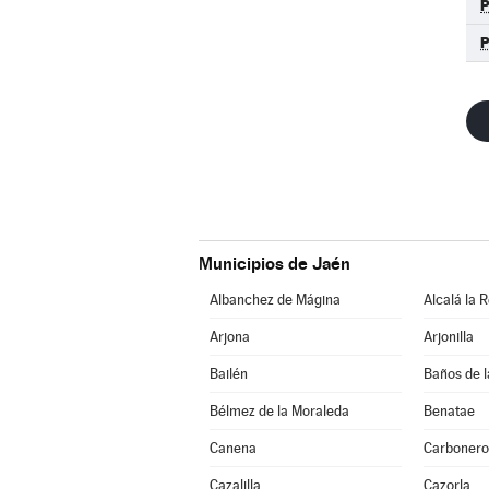
P
Municipios de Jaén
Albanchez de Mágina
Alcalá la R
Arjona
Arjonilla
Bailén
Baños de l
Bélmez de la Moraleda
Benatae
Canena
Carbonero
Cazalilla
Cazorla