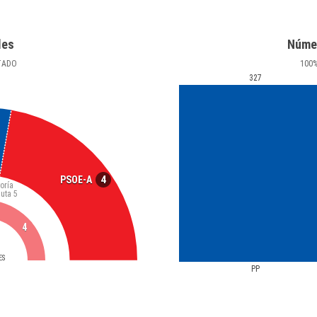
les
Núme
TADO
100
327
4
PSOE-A
oría
luta
5
4
ES
PP