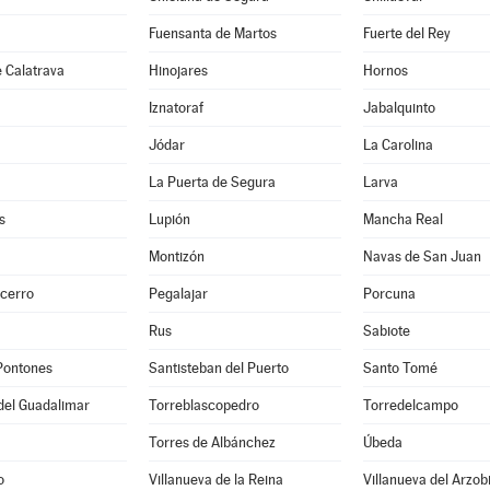
Fuensanta de Martos
Fuerte del Rey
 Calatrava
Hinojares
Hornos
Iznatoraf
Jabalquinto
Jódar
La Carolina
La Puerta de Segura
Larva
s
Lupión
Mancha Real
Montizón
Navas de San Juan
ecerro
Pegalajar
Porcuna
Rus
Sabiote
Pontones
Santisteban del Puerto
Santo Tomé
del Guadalimar
Torreblascopedro
Torredelcampo
Torres de Albánchez
Úbeda
o
Villanueva de la Reina
Villanueva del Arzob