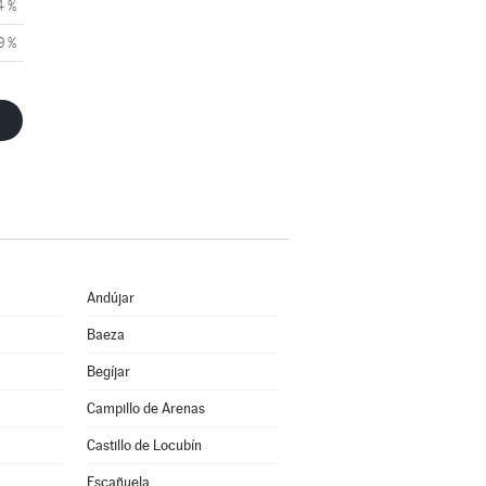
4 %
9 %
Andújar
Baeza
Begíjar
Campillo de Arenas
Castillo de Locubín
Escañuela