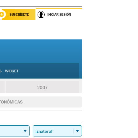
SUSCRÍBETE
INICIAR SESIÓN
S
WIDGET
2007
TONÓMICAS