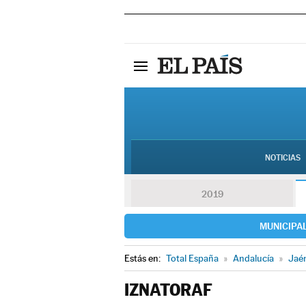
NOTICIAS
2019
MUNICIPA
Estás en:
Total España
»
Andalucía
»
Jaé
IZNATORAF