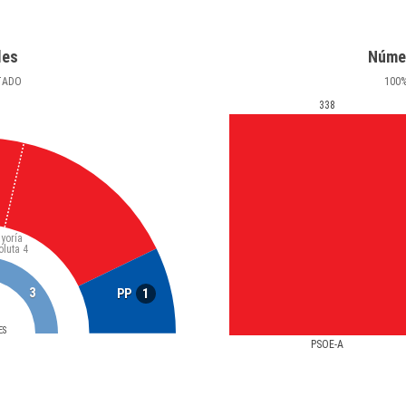
les
Núme
TADO
100
338
yoría
oluta
4
3
1
PP
ES
PSOE-A