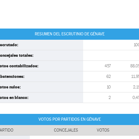
RESUMEN DEL ESCRUTINIO DE GÉNAVE
scrutado:
10
oncejales totales:
otos contabilizados:
457
88,0
bstenciones:
62
11,9
otos nulos:
10
2,1
otos en blanco:
2
0,4
VOTOS POR PARTIDOS EN GÉNAVE
ARTIDO
CONCEJALES
VOTOS