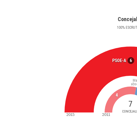
Conceja
100
%
ESCRU
6
PSOE-A
Ma
abs
4
7
CONCEJAL
2015
2011