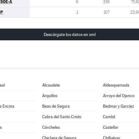
SOE-A
6
338
75,6
PP
1
107
23,9
Descárgate los datos en xml
eal
Alcaudete
Aldeaquemada
Arquillos
Arroyo del Ojanco
a Encina
Beas de Segura
Bedmar y Garcíez
Cabra del Santo Cristo
Cambil
s
Cárcheles
Castellar
Chiclana de Segura
Chilluévar