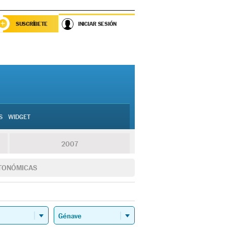
SUSCRÍBETE
INICIAR SESIÓN
S
WIDGET
2007
TONÓMICAS