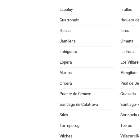
Espelúy
Frailes
Guarromán
Higuera de
Huesa
Ibros
Jamilena
Jimena
Lahiguera
La Iruela
Lopera
Los Villare
Martos
Mengíbar
Orcera
Peal de B
Puente de Génave
Quesada
Santiago de Calatrava
Santiago-
Siles
Sorihuela 
Torreperogil
Torres
Vilches
Villacarrill