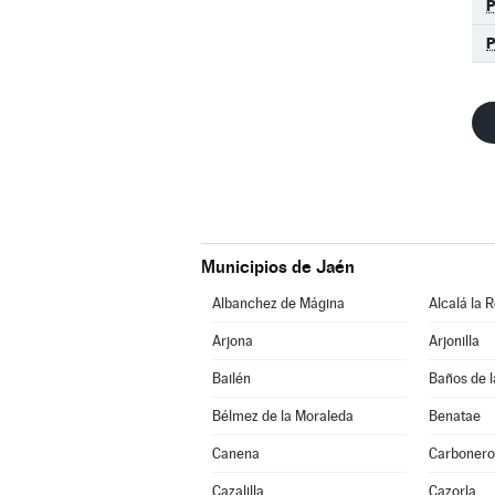
P
Municipios de Jaén
Albanchez de Mágina
Alcalá la R
Arjona
Arjonilla
Bailén
Baños de l
Bélmez de la Moraleda
Benatae
Canena
Carbonero
Cazalilla
Cazorla