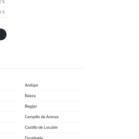
2 %
4 %
Andújar
Baeza
Begíjar
Campillo de Arenas
Castillo de Locubín
Escañuela