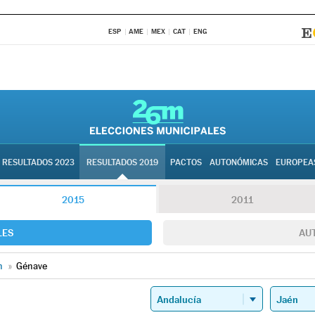
ESP
AME
MEX
CAT
ENG
RESULTADOS 2023
RESULTADOS 2019
PACTOS
AUTONÓMICAS
EUROPEA
2015
2011
LES
AU
n
»
Génave