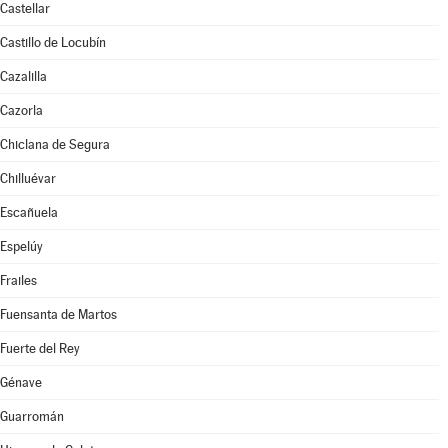
Castellar
Castillo de Locubín
Cazalilla
Cazorla
Chiclana de Segura
Chilluévar
Escañuela
Espelúy
Frailes
Fuensanta de Martos
Fuerte del Rey
Génave
Guarromán