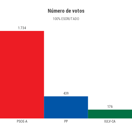
Número de votos
100
%
ESCRUTADO
1.734
439
176
PSOE-A
PP
IULV-CA