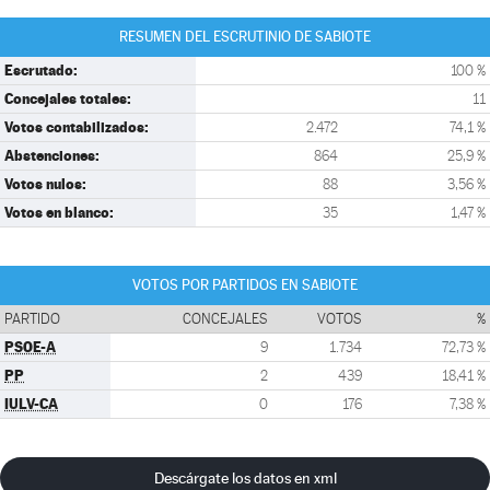
RESUMEN DEL ESCRUTINIO DE SABIOTE
Escrutado:
100 %
Concejales totales:
11
Votos contabilizados:
2.472
74,1 %
Abstenciones:
864
25,9 %
Votos nulos:
88
3,56 %
Votos en blanco:
35
1,47 %
VOTOS POR PARTIDOS EN SABIOTE
PARTIDO
CONCEJALES
VOTOS
%
PSOE-A
9
1.734
72,73 %
PP
2
439
18,41 %
IULV-CA
0
176
7,38 %
Descárgate los datos en xml