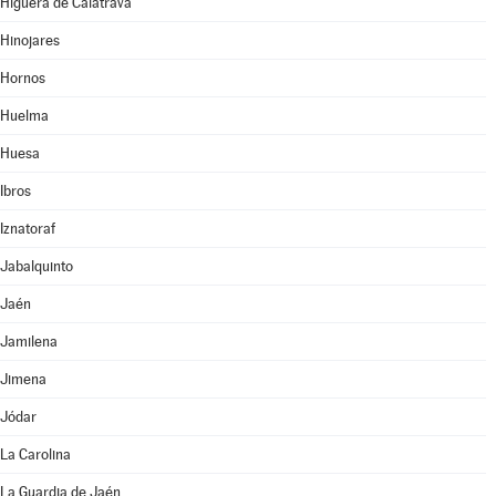
Higuera de Calatrava
Hinojares
Hornos
Huelma
Huesa
Ibros
Iznatoraf
Jabalquinto
Jaén
Jamilena
Jimena
Jódar
La Carolina
La Guardia de Jaén