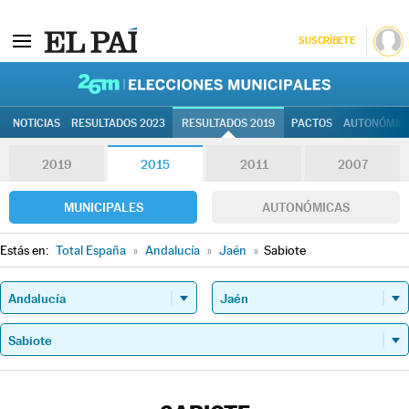
SUSCRÍBETE
26M | Elec
NOTICIAS
RESULTADOS 2023
RESULTADOS 2019
PACTOS
AUTONÓMIC
2019
2015
2011
2007
MUNICIPALES
AUTONÓMICAS
Estás en:
Total España
»
Andalucía
»
Jaén
»
Sabiote