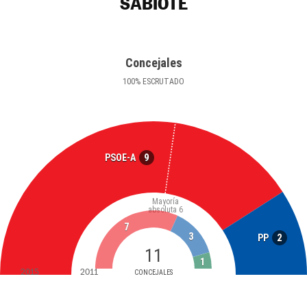
SABIOTE
Concejales
100
%
ESCRUTADO
9
PSOE-A
Mayoría
absoluta
6
7
3
2
PP
11
1
2015
2011
CONCEJALES