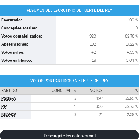
RESUMEN DEL ESCRUTINIO DE FUERTE DEL REY
Escrutado:
100 %
Concejales totales:
9
Votos contabilizados:
923
82,78 %
Abstenciones:
192
17,22 %
Votos nulos:
42
4,55 %
Votos en blanco:
18
2,04 %
VOTOS POR PARTIDOS EN FUERTE DEL REY
PARTIDO
CONCEJALES
VOTOS
%
PSOE-A
5
492
55,85 %
PP
4
350
39,73 %
IULV-CA
0
21
2,38 %
Descárgate los datos en xml