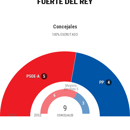
FUERTE DEL REY
Concejales
100
%
ESCRUTADO
5
PSOE-A
4
PP
Mayoría
absoluta
5
6
3
9
2015
2011
CONCEJALES