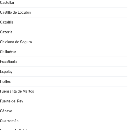
Castellar
Castillo de Locubín
Cazalilla
Cazorla
Chiclana de Segura
Chilluévar
Escañuela
Espelúy
Frailes
Fuensanta de Martos
Fuerte del Rey
Génave
Guarromán