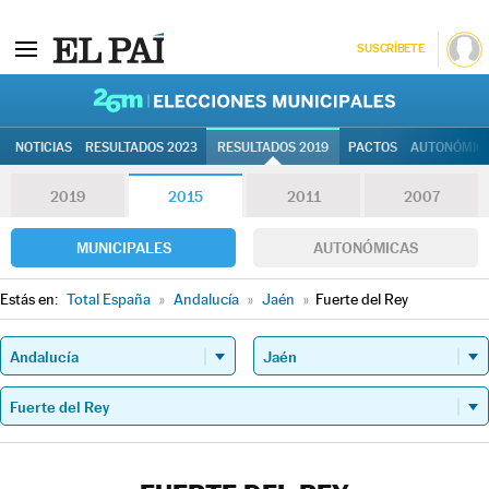
SUSCRÍBETE
26M | Elec
NOTICIAS
RESULTADOS 2023
RESULTADOS 2019
PACTOS
AUTONÓMIC
2019
2015
2011
2007
MUNICIPALES
AUTONÓMICAS
Estás en:
Total España
»
Andalucía
»
Jaén
»
Fuerte del Rey