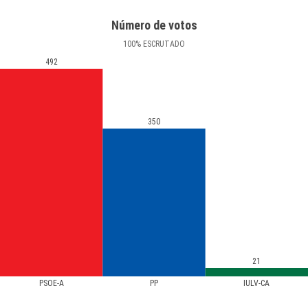
Número de votos
100
%
ESCRUTADO
492
350
21
PSOE-A
PP
IULV-CA