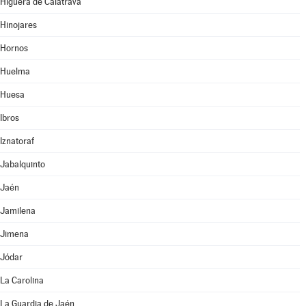
Higuera de Calatrava
Hinojares
Hornos
Huelma
Huesa
Ibros
Iznatoraf
Jabalquinto
Jaén
Jamilena
Jimena
Jódar
La Carolina
La Guardia de Jaén