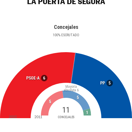
LA PUERTA DE SEGURA
Concejales
100
%
ESCRUTADO
6
PSOE-A
5
PP
Mayoría
absoluta
6
5
5
11
1
2015
2011
CONCEJALES