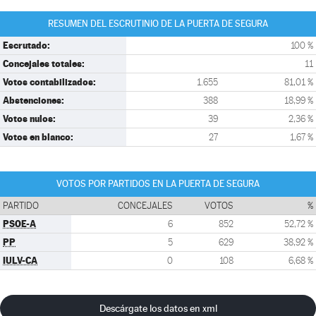
RESUMEN DEL ESCRUTINIO DE LA PUERTA DE SEGURA
Escrutado:
100 %
Concejales totales:
11
Votos contabilizados:
1.655
81,01 %
Abstenciones:
388
18,99 %
Votos nulos:
39
2,36 %
Votos en blanco:
27
1,67 %
VOTOS POR PARTIDOS EN LA PUERTA DE SEGURA
PARTIDO
CONCEJALES
VOTOS
%
PSOE-A
6
852
52,72 %
PP
5
629
38,92 %
IULV-CA
0
108
6,68 %
Descárgate los datos en xml