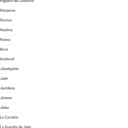
Higuera de Calatrava
Hinojares
Hornos
Huelma
Huesa
Ibros
Iznatoraf
Jabalquinto
Jaén
Jamilena
Jimena
Jódar
La Carolina
La Guardia de Jaén