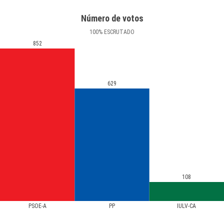
Número de votos
100
%
ESCRUTADO
852
629
108
PSOE-A
PP
IULV-CA