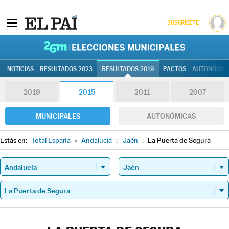
SUSCRÍBETE
26M | Elec
NOTICIAS
RESULTADOS 2023
RESULTADOS 2019
PACTOS
AUTONÓMIC
2019
2015
2011
2007
MUNICIPALES
AUTONÓMICAS
Estás en:
Total España
»
Andalucía
»
Jaén
»
La Puerta de Segura