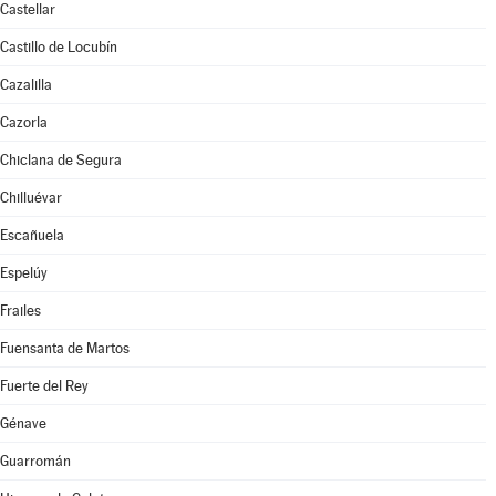
Castellar
Castillo de Locubín
Cazalilla
Cazorla
Chiclana de Segura
Chilluévar
Escañuela
Espelúy
Frailes
Fuensanta de Martos
Fuerte del Rey
Génave
Guarromán