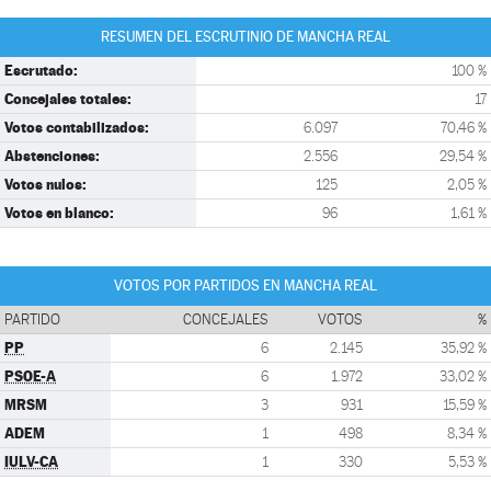
RESUMEN DEL ESCRUTINIO DE MANCHA REAL
Escrutado:
100 %
Concejales totales:
17
Votos contabilizados:
6.097
70,46 %
Abstenciones:
2.556
29,54 %
Votos nulos:
125
2,05 %
Votos en blanco:
96
1,61 %
VOTOS POR PARTIDOS EN MANCHA REAL
PARTIDO
CONCEJALES
VOTOS
%
PP
6
2.145
35,92 %
PSOE-A
6
1.972
33,02 %
MRSM
3
931
15,59 %
ADEM
1
498
8,34 %
IULV-CA
1
330
5,53 %