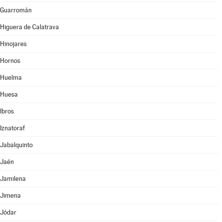
Guarromán
Higuera de Calatrava
Hinojares
Hornos
Huelma
Huesa
Ibros
Iznatoraf
Jabalquinto
Jaén
Jamilena
Jimena
Jódar