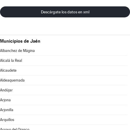
Descárgate los datos en xml
Municipios de Jaén
Albanchez de Mágina
Alcalá la Real
Alcaudete
Aldeaquemada
Andújar
Arjona
Arjonilla
Arquillos
Arroyo del Ojanco