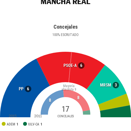
MANCHA REAL
Concejales
100
%
ESCRUTADO
6
PSOE-A
3
MRSM
Mayoría
6
PP
absoluta
9
8
8
17
2015
2011
CONCEJALES
ADEM
1
IULV-CA
1