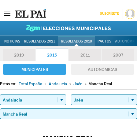
SUSCRÍBETE
26M | Elec
NOTICIAS
RESULTADOS 2023
RESULTADOS 2019
PACTOS
AUTONÓMIC
2019
2015
2011
2007
MUNICIPALES
AUTONÓMICAS
Estás en:
Total España
»
Andalucía
»
Jaén
»
Mancha Real