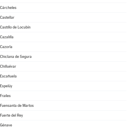
Cárcheles
Castellar
Castillo de Locubín
Cazalilla
Cazorla
Chiclana de Segura
Chilluévar
Escañuela
Espelúy
Frailes
Fuensanta de Martos
Fuerte del Rey
Génave