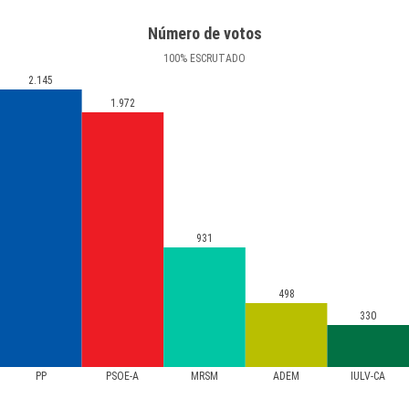
Número de votos
100
%
ESCRUTADO
2.145
1.972
931
498
330
PP
PSOE-A
MRSM
ADEM
IULV-CA