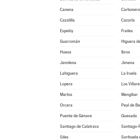
Canena
Carbonero
Cazalilla
Cazorla
Espelúy
Frailes
Guarromán
Higuera de
Huesa
Ibros
Jamilena
Jimena
Lahiguera
La Iruela
Lopera
Los Villare
Martos
Mengíbar
Orcera
Peal de B
Puente de Génave
Quesada
Santiago de Calatrava
Santiago-
Siles
Sorihuela 