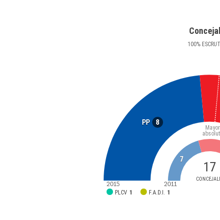
Conceja
100
%
ESCRU
8
PP
Mayor
absolu
7
17
CONCEJAL
2015
2011
PLCV
1
F.A.D.I.
1