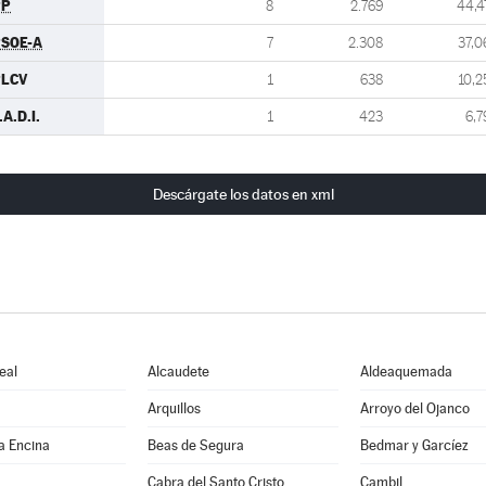
PP
8
2.769
44,4
SOE-A
7
2.308
37,0
PLCV
1
638
10,2
.A.D.I.
1
423
6,7
Descárgate los datos en xml
eal
Alcaudete
Aldeaquemada
Arquillos
Arroyo del Ojanco
a Encina
Beas de Segura
Bedmar y Garcíez
Cabra del Santo Cristo
Cambil