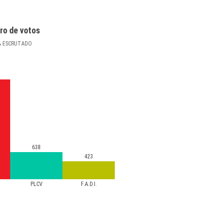
ro de votos
%
ESCRUTADO
638
423
PLCV
F.A.D.I.