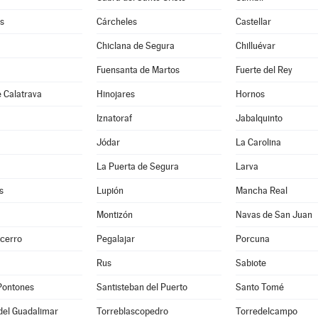
s
Cárcheles
Castellar
Chiclana de Segura
Chilluévar
Fuensanta de Martos
Fuerte del Rey
 Calatrava
Hinojares
Hornos
Iznatoraf
Jabalquinto
Jódar
La Carolina
La Puerta de Segura
Larva
s
Lupión
Mancha Real
Montizón
Navas de San Juan
ecerro
Pegalajar
Porcuna
Rus
Sabiote
Pontones
Santisteban del Puerto
Santo Tomé
del Guadalimar
Torreblascopedro
Torredelcampo