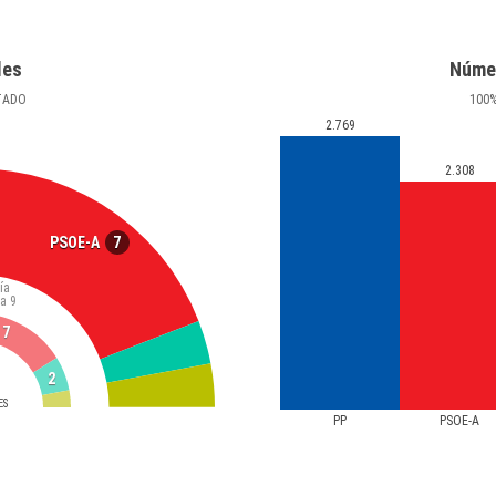
les
Núme
TADO
100
2.769
2.308
7
PSOE-A
ía
ta
9
7
2
ES
PP
PSOE-A