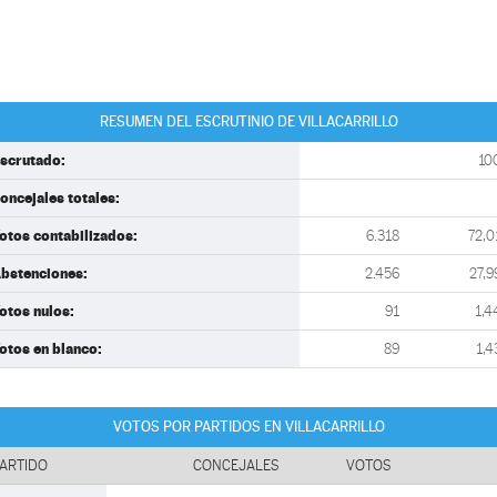
RESUMEN DEL ESCRUTINIO DE VILLACARRILLO
scrutado:
10
oncejales totales:
otos contabilizados:
6.318
72,0
bstenciones:
2.456
27,9
otos nulos:
91
1,4
otos en blanco:
89
1,4
VOTOS POR PARTIDOS EN VILLACARRILLO
ARTIDO
CONCEJALES
VOTOS