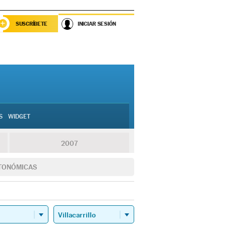
SUSCRÍBETE
INICIAR SESIÓN
S
WIDGET
2007
TONÓMICAS