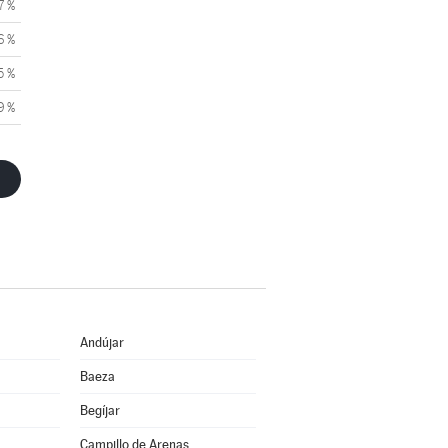
7 %
6 %
5 %
9 %
Andújar
Baeza
Begíjar
Campillo de Arenas