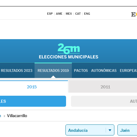
ESP
AME
MEX
CAT
ENG
RESULTADOS 2023
RESULTADOS 2019
PACTOS
AUTONÓMICAS
EUROPEA
2015
2011
LES
AU
n
»
Villacarrillo