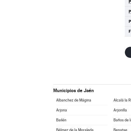
P
F
Municipios de Jaén
Albanchez de Mágina
Alcalá la R
Arjona
Arjonilla
Bailén
Baños de l
Bélmez de la Moraleda
Benatae