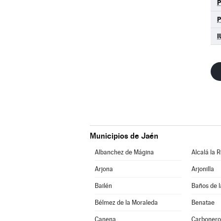
P
I
Municipios de Jaén
Albanchez de Mágina
Alcalá la R
Arjona
Arjonilla
Bailén
Baños de l
Bélmez de la Moraleda
Benatae
Canena
Carbonero