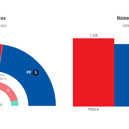
les
Núme
TADO
100
1.328
5
PP
ría
uta
6
5
ES
PSOE-A