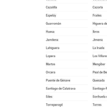
Cazalilla
Cazorla
Espelúy
Frailes
Guarromán
Higuera de
Huesa
Ibros
Jamilena
Jimena
Lahiguera
La Iruela
Lopera
Los Villare
Martos
Mengíbar
Orcera
Peal de B
Puente de Génave
Quesada
Santiago de Calatrava
Santiago-
Siles
Sorihuela 
Torreperogil
Torres