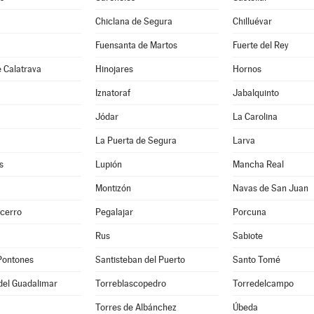
Chiclana de Segura
Chilluévar
Fuensanta de Martos
Fuerte del Rey
 Calatrava
Hinojares
Hornos
Iznatoraf
Jabalquinto
Jódar
La Carolina
La Puerta de Segura
Larva
s
Lupión
Mancha Real
Montizón
Navas de San Juan
ecerro
Pegalajar
Porcuna
Rus
Sabiote
Pontones
Santisteban del Puerto
Santo Tomé
del Guadalimar
Torreblascopedro
Torredelcampo
Torres de Albánchez
Úbeda