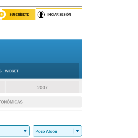
SUSCRÍBETE
INICIAR SESIÓN
S
WIDGET
2007
TONÓMICAS