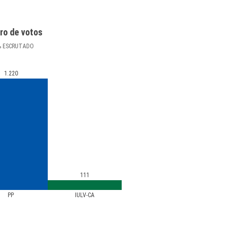
ro de votos
%
ESCRUTADO
1.220
111
PP
IULV-CA