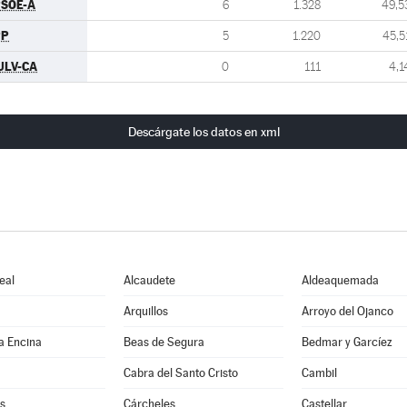
SOE-A
6
1.328
49,5
PP
5
1.220
45,5
ULV-CA
0
111
4,1
Descárgate los datos en xml
eal
Alcaudete
Aldeaquemada
Arquillos
Arroyo del Ojanco
a Encina
Beas de Segura
Bedmar y Garcíez
Cabra del Santo Cristo
Cambil
s
Cárcheles
Castellar