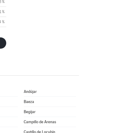
3 %
1 %
4 %
Andújar
Baeza
Begíjar
Campillo de Arenas
Castillo de Locubín