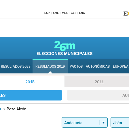
ESP
AME
MEX
CAT
ENG
RESULTADOS 2023
RESULTADOS 2019
PACTOS
AUTONÓMICAS
EUROPEA
2015
2011
LES
AU
n
»
Pozo Alcón