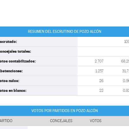
RESUMEN DEL ESCRUTINIO DE POZO ALCÓN
scrutado:
10
oncejales totales:
otos contabilizados:
2.707
68,2
bstenciones:
1.257
31,7
otos nulos:
26
0,9
otos en blanco:
22
0,8
VOTOS POR PARTIDOS EN POZO ALCÓN
ARTIDO
CONCEJALES
VOTOS