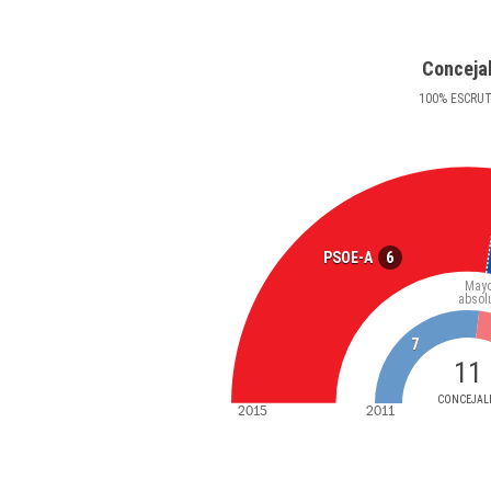
Conceja
100
%
ESCRU
6
PSOE-A
Mayo
absol
7
11
CONCEJAL
2015
2011