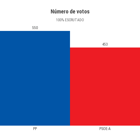
Número de votos
100
%
ESCRUTADO
550
453
PP
PSOE-A