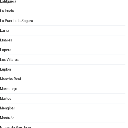
Lahiguera
La Iruela
La Puerta de Segura
Larva
Linares
Lopera
Los Villares
Lupión
Mancha Real
Marmolejo
Martos
Mengíbar
Montizón
Navas de San Juan