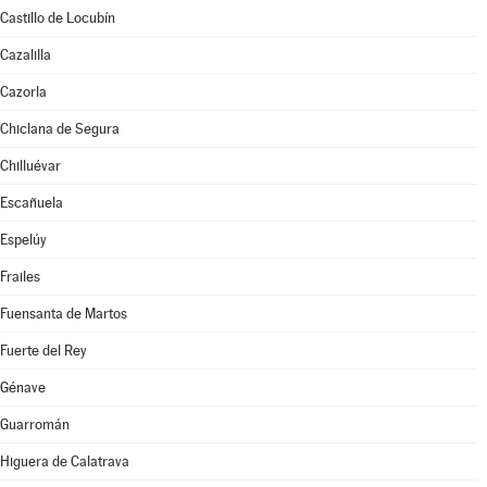
Castillo de Locubín
Cazalilla
Cazorla
Chiclana de Segura
Chilluévar
Escañuela
Espelúy
Frailes
Fuensanta de Martos
Fuerte del Rey
Génave
Guarromán
Higuera de Calatrava