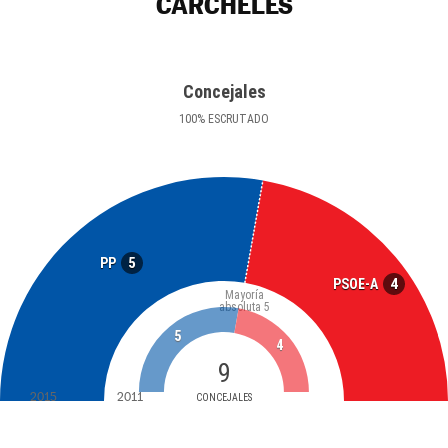
CÁRCHELES
Concejales
100
%
ESCRUTADO
5
PP
4
PSOE-A
Mayoría
absoluta
5
5
4
9
2015
2011
CONCEJALES