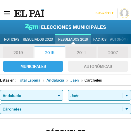
SUSCRÍBETE
26M | Elec
NOTICIAS
RESULTADOS 2023
RESULTADOS 2019
PACTOS
AUTONÓMIC
2019
2015
2011
2007
MUNICIPALES
AUTONÓMICAS
Estás en:
Total España
»
Andalucía
»
Jaén
»
Cárcheles