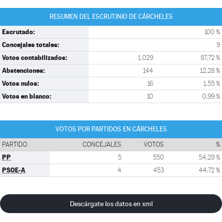
RESUMEN DEL ESCRUTINIO DE CÁRCHELES
Escrutado:
100 %
Concejales totales:
9
Votos contabilizados:
1.029
87,72 %
Abstenciones:
144
12,28 %
Votos nulos:
16
1,55 %
Votos en blanco:
10
0,99 %
VOTOS POR PARTIDOS EN CÁRCHELES
PARTIDO
CONCEJALES
VOTOS
%
PP
5
550
54,29 %
PSOE-A
4
453
44,72 %
Descárgate los datos en xml