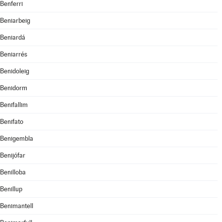
Benferri
Beniarbeig
Beniardá
Beniarrés
Benidoleig
Benidorm
Benifallim
Benifato
Benigembla
Benijófar
Benilloba
Benillup
Benimantell