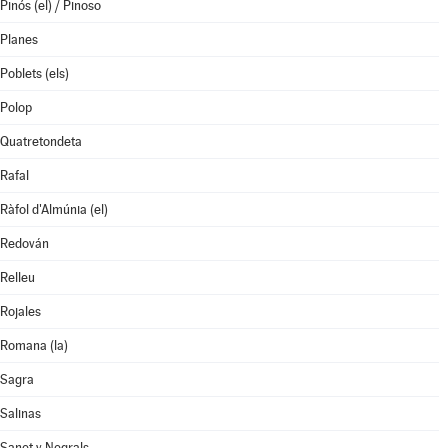
Pinós (el) / Pinoso
Planes
Poblets (els)
Polop
Quatretondeta
Rafal
Ràfol d'Almúnia (el)
Redován
Relleu
Rojales
Romana (la)
Sagra
Salinas
Sanet y Negrals