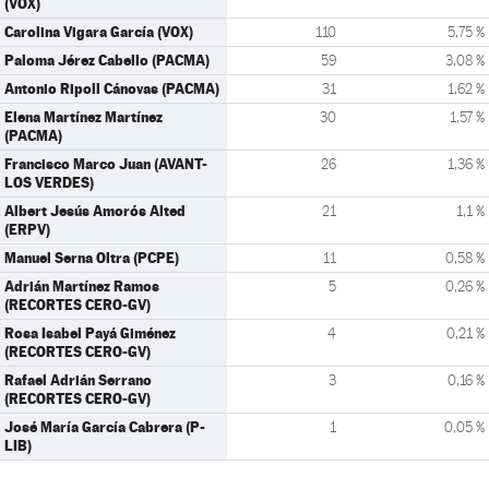
(VOX)
Carolina Vigara García (VOX)
110
5,75 %
Paloma Jérez Cabello (PACMA)
59
3,08 %
Antonio Ripoll Cánovas (PACMA)
31
1,62 %
Elena Martínez Martínez
30
1,57 %
(PACMA)
Francisco Marco Juan (AVANT-
26
1,36 %
LOS VERDES)
Albert Jesús Amorós Alted
21
1,1 %
(ERPV)
Manuel Serna Oltra (PCPE)
11
0,58 %
Adrián Martínez Ramos
5
0,26 %
(RECORTES CERO-GV)
Rosa Isabel Payá Giménez
4
0,21 %
(RECORTES CERO-GV)
Rafael Adrián Serrano
3
0,16 %
(RECORTES CERO-GV)
José María García Cabrera (P-
1
0,05 %
LIB)