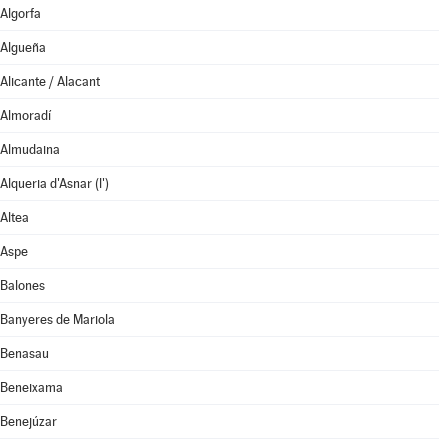
Algorfa
Algueña
Alicante / Alacant
Almoradí
Almudaina
Alqueria d'Asnar (l')
Altea
Aspe
Balones
Banyeres de Mariola
Benasau
Beneixama
Benejúzar