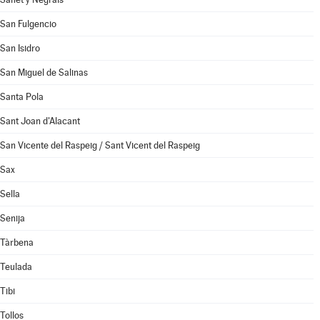
San Fulgencio
San Isidro
San Miguel de Salinas
Santa Pola
Sant Joan d'Alacant
San Vicente del Raspeig / Sant Vicent del Raspeig
Sax
Sella
Senija
Tàrbena
Teulada
Tibi
Tollos