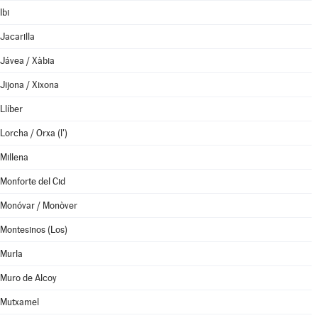
Ibi
Jacarilla
Jávea / Xàbia
Jijona / Xixona
Llíber
Lorcha / Orxa (l')
Millena
Monforte del Cid
Monóvar / Monòver
Montesinos (Los)
Murla
Muro de Alcoy
Mutxamel