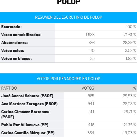
POLOP
RESUMEN DEL ESCRUTINIO DE POLOP
Escrutado:
100 %
Votos contabilizados:
1.983
71,61 %
Abstenciones:
786
28,39 %
Votos nulos:
70
3,53 %
Votos en blanco:
35
1,83 %
VOTOS POR SENADORES EN POLOP
PARTIDO
VOTOS
%
José Asensi Sabater (PSOE)
565
29,53 %
Ana Martínez Zaragoza (PSOE)
541
28,28 %
Carlos Giménez Bertomeu
511
26,71 %
(PSOE)
Pablo Ruz Villanueva (PP)
416
21,75 %
Carlos Castillo Márquez (PP)
364
19,03 %