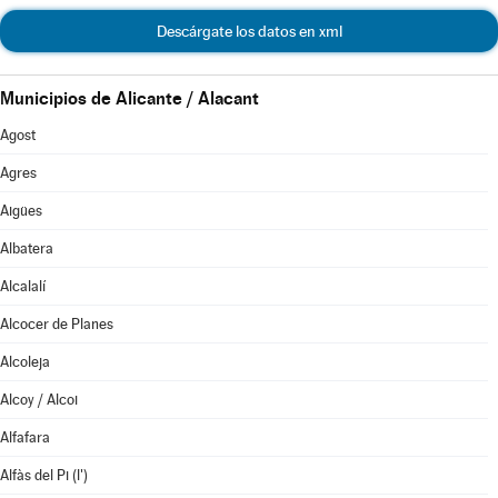
Descárgate los datos en xml
Municipios de Alicante / Alacant
Agost
Agres
Aigües
Albatera
Alcalalí
Alcocer de Planes
Alcoleja
Alcoy / Alcoi
Alfafara
Alfàs del Pi (l')