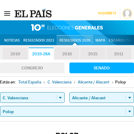
SUSCRÍBETE
10N | Eleccion
NOTICIAS
RESULTADOS 2023
RESULTADOS 2019
MAPA
ESCAÑOS POR 
2019
2019-28A
2016
2015
2011
CONGRESO
SENADO
Estás en:
Total España
»
C. Valenciana
»
Alicante / Alacant
»
Polop