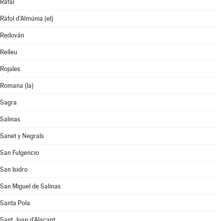
Rafal
Ràfol d'Almúnia (el)
Redován
Relleu
Rojales
Romana (la)
Sagra
Salinas
Sanet y Negrals
San Fulgencio
San Isidro
San Miguel de Salinas
Santa Pola
Sant Joan d'Alacant