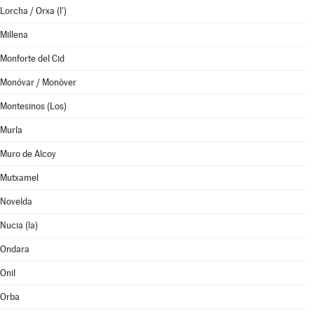
Lorcha / Orxa (l')
Millena
Monforte del Cid
Monóvar / Monòver
Montesinos (Los)
Murla
Muro de Alcoy
Mutxamel
Novelda
Nucia (la)
Ondara
Onil
Orba