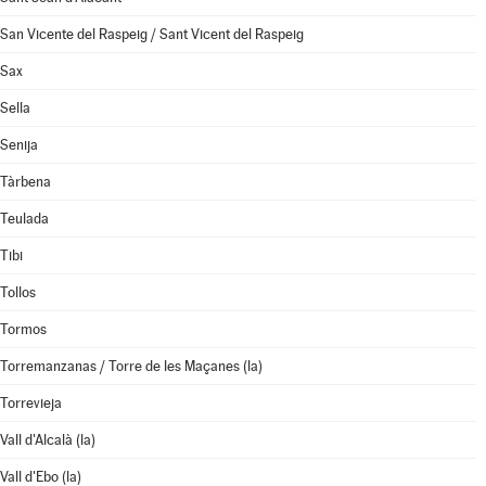
San Vicente del Raspeig / Sant Vicent del Raspeig
Sax
Sella
Senija
Tàrbena
Teulada
Tibi
Tollos
Tormos
Torremanzanas / Torre de les Maçanes (la)
Torrevieja
Vall d'Alcalà (la)
Vall d'Ebo (la)