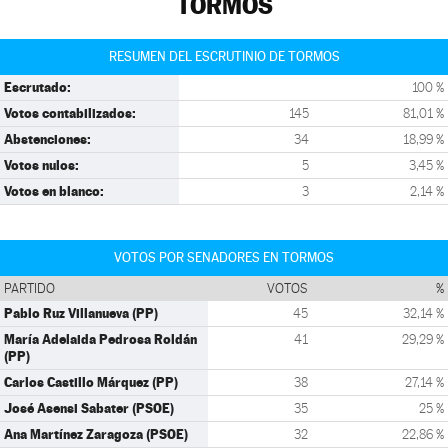
TORMOS
RESUMEN DEL ESCRUTINIO DE TORMOS
Escrutado:
100 %
Votos contabilizados:
145
81,01 %
Abstenciones:
34
18,99 %
Votos nulos:
5
3,45 %
Votos en blanco:
3
2,14 %
VOTOS POR SENADORES EN TORMOS
PARTIDO
VOTOS
%
Pablo Ruz Villanueva (PP)
45
32,14 %
María Adelaida Pedrosa Roldán
41
29,29 %
(PP)
Carlos Castillo Márquez (PP)
38
27,14 %
José Asensi Sabater (PSOE)
35
25 %
Ana Martínez Zaragoza (PSOE)
32
22,86 %