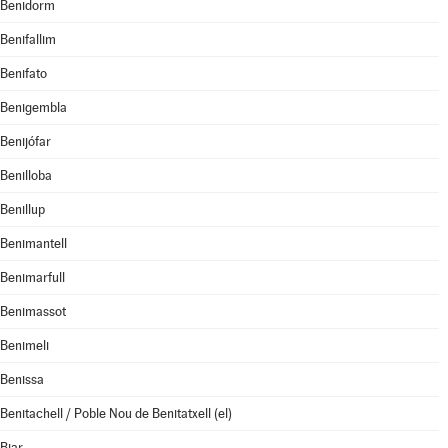
Benidorm
Benifallim
Benifato
Benigembla
Benijófar
Benilloba
Benillup
Benimantell
Benimarfull
Benimassot
Benimeli
Benissa
Benitachell / Poble Nou de Benitatxell (el)
Biar