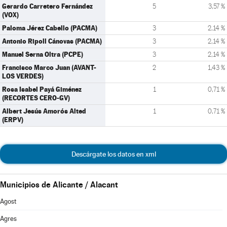
Gerardo Carretero Fernández
5
3,57 %
(VOX)
Paloma Jérez Cabello (PACMA)
3
2,14 %
Antonio Ripoll Cánovas (PACMA)
3
2,14 %
Manuel Serna Oltra (PCPE)
3
2,14 %
Francisco Marco Juan (AVANT-
2
1,43 %
LOS VERDES)
Rosa Isabel Payá Giménez
1
0,71 %
(RECORTES CERO-GV)
Albert Jesús Amorós Alted
1
0,71 %
(ERPV)
Descárgate los datos en xml
Municipios de Alicante / Alacant
Agost
Agres