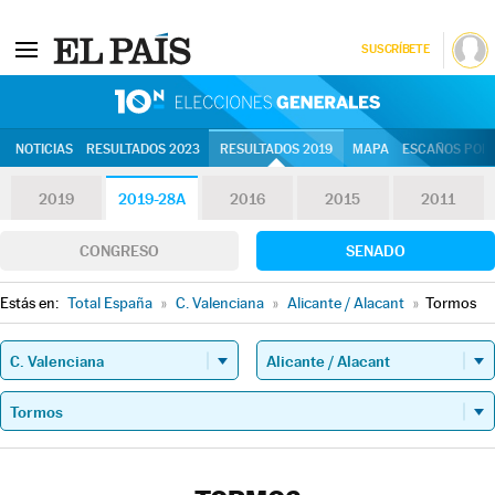
SUSCRÍBETE
10N | Eleccion
NOTICIAS
RESULTADOS 2023
RESULTADOS 2019
MAPA
ESCAÑOS POR 
2019
2019-28A
2016
2015
2011
CONGRESO
SENADO
Estás en:
Total España
»
C. Valenciana
»
Alicante / Alacant
»
Tormos