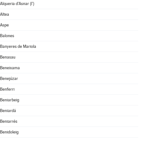
Alqueria d'Asnar (l')
Altea
Aspe
Balones
Banyeres de Mariola
Benasau
Beneixama
Benejúzar
Benferri
Beniarbeig
Beniardá
Beniarrés
Benidoleig