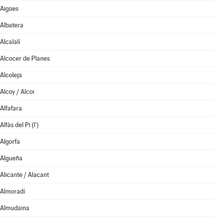
Aigües
Albatera
Alcalalí
Alcocer de Planes
Alcoleja
Alcoy / Alcoi
Alfafara
Alfàs del Pi (l')
Algorfa
Algueña
Alicante / Alacant
Almoradí
Almudaina