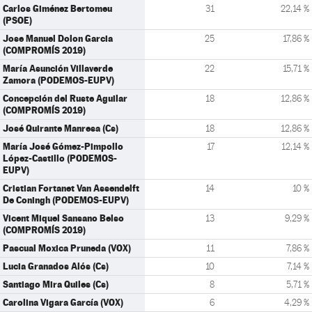
Carlos Giménez Bertomeu
31
22,14 %
(PSOE)
Jose Manuel Dolon Garcia
25
17,86 %
(COMPROMÍS 2019)
María Asunción Villaverde
22
15,71 %
Zamora (PODEMOS-EUPV)
Concepción del Ruste Aguilar
18
12,86 %
(COMPROMÍS 2019)
José Quirante Manresa (Cs)
18
12,86 %
María José Gómez-Pimpollo
17
12,14 %
López-Castillo (PODEMOS-
EUPV)
Cristian Fortanet Van Assendelft
14
10 %
De Coningh (PODEMOS-EUPV)
Vicent Miquel Sansano Belso
13
9,29 %
(COMPROMÍS 2019)
Pascual Moxica Pruneda (VOX)
11
7,86 %
Lucia Granados Alós (Cs)
10
7,14 %
Santiago Mira Quiles (Cs)
8
5,71 %
Carolina Vigara García (VOX)
6
4,29 %