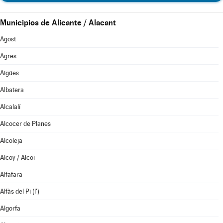
Municipios de Alicante / Alacant
Agost
Agres
Aigües
Albatera
Alcalalí
Alcocer de Planes
Alcoleja
Alcoy / Alcoi
Alfafara
Alfàs del Pi (l')
Algorfa