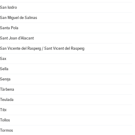
San Isidro
San Miguel de Salinas
Santa Pola
Sant Joan d'Alacant
San Vicente del Raspeig / Sant Vicent del Raspeig
Sax
Sella
Senija
Tàrbena
Teulada
Tibi
Tollos
Tormos