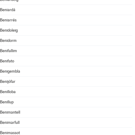
Beniardá
Beniarrés
Benidoleig
Benidorm
Benifallim
Benifato
Benigembla
Benijófar
Benilloba
Benillup
Benimantell
Benimarfull
Benimassot