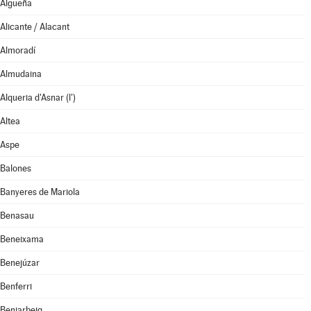
Algueña
Alicante / Alacant
Almoradí
Almudaina
Alqueria d'Asnar (l')
Altea
Aspe
Balones
Banyeres de Mariola
Benasau
Beneixama
Benejúzar
Benferri
Beniarbeig