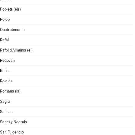
Poblets (els)
Polop
Quatretondeta
Rafal
Ràfol d'Almúnia (el)
Redován
Relleu
Rojales
Romana (la)
Sagra
Salinas
Sanet y Negrals
San Fulgencio