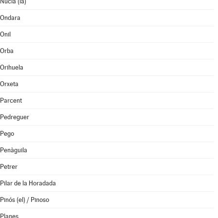
Nucia (la)
Ondara
Onil
Orba
Orihuela
Orxeta
Parcent
Pedreguer
Pego
Penàguila
Petrer
Pilar de la Horadada
Pinós (el) / Pinoso
Planes