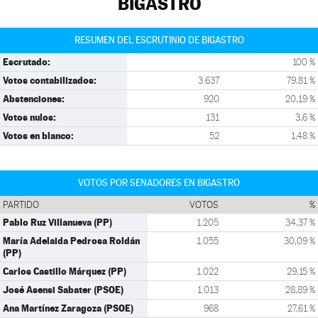
BIGASTRO
RESUMEN DEL ESCRUTINIO DE BIGASTRO
Escrutado:
100 %
Votos contabilizados:
3.637
79,81 %
Abstenciones:
920
20,19 %
Votos nulos:
131
3,6 %
Votos en blanco:
52
1,48 %
VOTOS POR SENADORES EN BIGASTRO
PARTIDO
VOTOS
%
Pablo Ruz Villanueva (PP)
1.205
34,37 %
María Adelaida Pedrosa Roldán
1.055
30,09 %
(PP)
Carlos Castillo Márquez (PP)
1.022
29,15 %
José Asensi Sabater (PSOE)
1.013
28,89 %
Ana Martínez Zaragoza (PSOE)
968
27,61 %