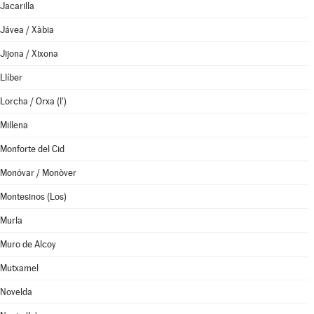
Jacarilla
Jávea / Xàbia
Jijona / Xixona
Llíber
Lorcha / Orxa (l')
Millena
Monforte del Cid
Monóvar / Monòver
Montesinos (Los)
Murla
Muro de Alcoy
Mutxamel
Novelda