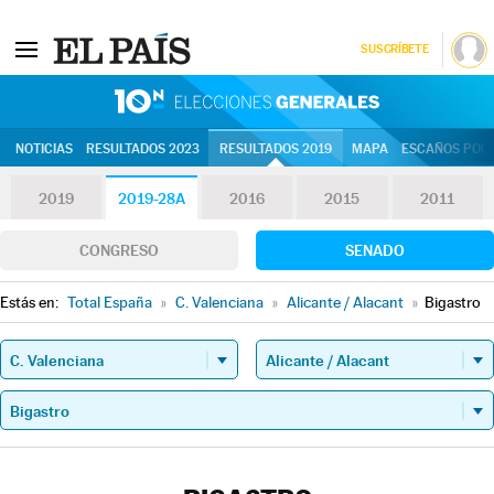
SUSCRÍBETE
10N | Eleccion
NOTICIAS
RESULTADOS 2023
RESULTADOS 2019
MAPA
ESCAÑOS POR 
2019
2019-28A
2016
2015
2011
CONGRESO
SENADO
Estás en:
Total España
»
C. Valenciana
»
Alicante / Alacant
»
Bigastro