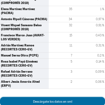
(COMPROMÍS 2019)
Elena Martínez Martínez
35
1 %
(PACMA)
Antonio Ripoll Cánovas (PACMA)
34
0,97 %
Vicent Miquel Sansano Belso
32
0,91 %
(COMPROMÍS 2019)
Francisco Marco Juan (AVANT-
15
0,43 %
LOS VERDES)
Adrián Martínez Ramos
11
0,31 %
(RECORTES CERO-GV)
Manuel Serna Oltra (PCPE)
7
0,2 %
Rosa Isabel Payá Giménez
5
0,14 %
(RECORTES CERO-GV)
Rafael Adrián Serrano
3
0,09 %
(RECORTES CERO-GV)
Albert Jesús Amorós Alted
2
0,06 %
(ERPV)
Descárgate los datos en xml