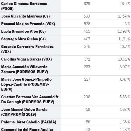
Carlos Giménez Bertomeu
929
26,5 %
(PSOE)
José Quirante Manresa (Cs)
580
16,54 %
Pascual Moxica Pruneda (VOX)
526
15 %
Lucia Granados Alós (Cs)
455
12,98 %
Santiago Mira Quiles (Cs)
407
11,61 %
Gerardo Carretero Fernández
375
10,7 %
(VOX)
Carolina Vigara García (VOX)
372
10,61 %
María Asunción Villaverde
283
8,07 %
Zamora (PODEMOS-EUPV)
María José Gómez-Pimpollo
227
6,47 %
López-Castillo (PODEMOS-
EUPV)
Cristian Fortanet Van Assendelft
206
5,88 %
De Coningh (PODEMOS-EUPV)
Jose Manuel Dolon Garcia
59
1,68 %
(COMPROMÍS 2019)
Paloma Jérez Cabello (PACMA)
58
1,65 %
Concepción del Ruste Aguilar
43
1,23 %