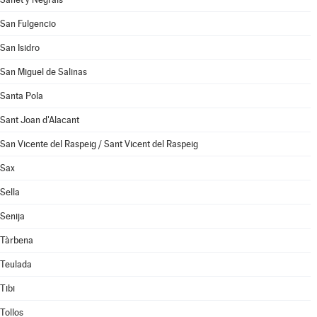
San Fulgencio
San Isidro
San Miguel de Salinas
Santa Pola
Sant Joan d'Alacant
San Vicente del Raspeig / Sant Vicent del Raspeig
Sax
Sella
Senija
Tàrbena
Teulada
Tibi
Tollos