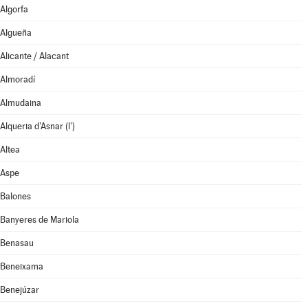
Algorfa
Algueña
Alicante / Alacant
Almoradí
Almudaina
Alqueria d'Asnar (l')
Altea
Aspe
Balones
Banyeres de Mariola
Benasau
Beneixama
Benejúzar