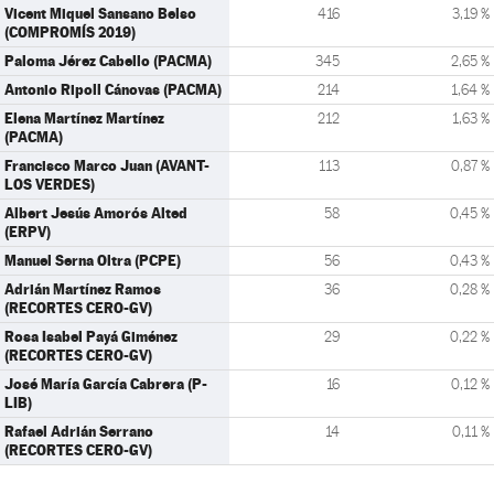
Vicent Miquel Sansano Belso
416
3,19 %
(COMPROMÍS 2019)
Paloma Jérez Cabello (PACMA)
345
2,65 %
Antonio Ripoll Cánovas (PACMA)
214
1,64 %
Elena Martínez Martínez
212
1,63 %
(PACMA)
Francisco Marco Juan (AVANT-
113
0,87 %
LOS VERDES)
Albert Jesús Amorós Alted
58
0,45 %
(ERPV)
Manuel Serna Oltra (PCPE)
56
0,43 %
Adrián Martínez Ramos
36
0,28 %
(RECORTES CERO-GV)
Rosa Isabel Payá Giménez
29
0,22 %
(RECORTES CERO-GV)
José María García Cabrera (P-
16
0,12 %
LIB)
Rafael Adrián Serrano
14
0,11 %
(RECORTES CERO-GV)