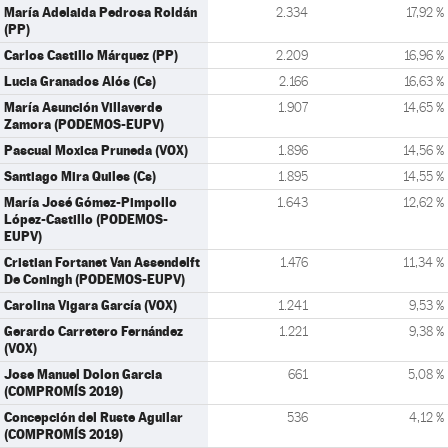
María Adelaida Pedrosa Roldán
2.334
17,92 %
(PP)
Carlos Castillo Márquez (PP)
2.209
16,96 %
Lucia Granados Alós (Cs)
2.166
16,63 %
María Asunción Villaverde
1.907
14,65 %
Zamora (PODEMOS-EUPV)
Pascual Moxica Pruneda (VOX)
1.896
14,56 %
Santiago Mira Quiles (Cs)
1.895
14,55 %
María José Gómez-Pimpollo
1.643
12,62 %
López-Castillo (PODEMOS-
EUPV)
Cristian Fortanet Van Assendelft
1.476
11,34 %
De Coningh (PODEMOS-EUPV)
Carolina Vigara García (VOX)
1.241
9,53 %
Gerardo Carretero Fernández
1.221
9,38 %
(VOX)
Jose Manuel Dolon Garcia
661
5,08 %
(COMPROMÍS 2019)
Concepción del Ruste Aguilar
536
4,12 %
(COMPROMÍS 2019)