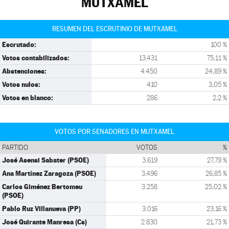
MUTXAMEL
RESUMEN DEL ESCRUTINIO DE MUTXAMEL
Escrutado:
100 %
Votos contabilizados:
13.431
75,11 %
Abstenciones:
4.450
24,89 %
Votos nulos:
410
3,05 %
Votos en blanco:
286
2,2 %
VOTOS POR SENADORES EN MUTXAMEL
PARTIDO
VOTOS
%
José Asensi Sabater (PSOE)
3.619
27,79 %
Ana Martínez Zaragoza (PSOE)
3.496
26,85 %
Carlos Giménez Bertomeu
3.258
25,02 %
(PSOE)
Pablo Ruz Villanueva (PP)
3.016
23,16 %
José Quirante Manresa (Cs)
2.830
21,73 %