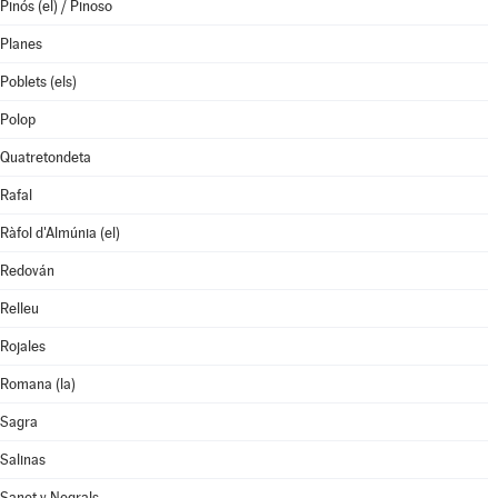
Pinós (el) / Pinoso
Planes
Poblets (els)
Polop
Quatretondeta
Rafal
Ràfol d'Almúnia (el)
Redován
Relleu
Rojales
Romana (la)
Sagra
Salinas
Sanet y Negrals