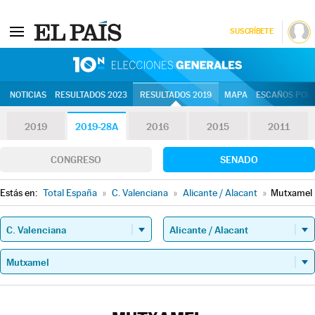
SUSCRÍBETE
10N | Eleccion
NOTICIAS
RESULTADOS 2023
RESULTADOS 2019
MAPA
ESCAÑOS POR 
2019
2019-28A
2016
2015
2011
CONGRESO
SENADO
Estás en:
Total España
»
C. Valenciana
»
Alicante / Alacant
»
Mutxamel