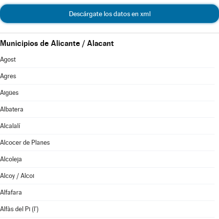
Descárgate los datos en xml
Municipios de Alicante / Alacant
Agost
Agres
Aigües
Albatera
Alcalalí
Alcocer de Planes
Alcoleja
Alcoy / Alcoi
Alfafara
Alfàs del Pi (l')