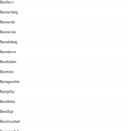
Benferri
Beniarbeig
Beniardá
Beniarrés
Benidoleig
Benidorm
Benifallim
Benifato
Benigembla
Benijófar
Benilloba
Benillup
Benimantell