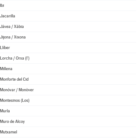
Ibi
Jacarilla
Jávea / Xàbia
Jijona / Xixona
Llíber
Lorcha / Orxa (l')
Millena
Monforte del Cid
Monóvar / Monòver
Montesinos (Los)
Murla
Muro de Alcoy
Mutxamel