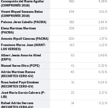
Concepción del Ruste Aguilar
560
4,39 %
(COMPROMÍS 2019)
Vicent Miquel Sansano Belso
434
3,41 %
(COMPROMÍS 2019)
Paloma Jérez Cabello (PACMA)
362
2,84 %
Elena Martínez Martínez
208
1,63 %
(PACMA)
Antonio Ripoll Cánovas (PACMA)
200
1,57 %
Francisco Marco Juan (AVANT-
143
1,12 %
LOS VERDES)
Albert Jesús Amorós Alted
63
0,49 %
(ERPV)
Manuel Serna Oltra (PCPE)
41
0,32 %
Adrián Martínez Ramos
40
0,31 %
(RECORTES CERO-GV)
Rosa Isabel Payá Giménez
31
0,24 %
(RECORTES CERO-GV)
José María García Cabrera (P-
22
0,17 %
LIB)
Rafael Adrián Serrano
14
0,11 %
(RECORTES CERO-GV)