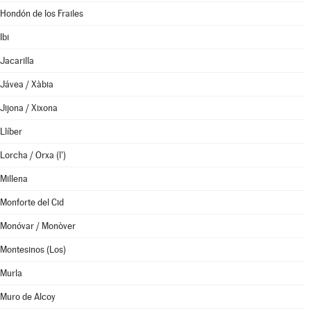
Hondón de los Frailes
Ibi
Jacarilla
Jávea / Xàbia
Jijona / Xixona
Llíber
Lorcha / Orxa (l')
Millena
Monforte del Cid
Monóvar / Monòver
Montesinos (Los)
Murla
Muro de Alcoy