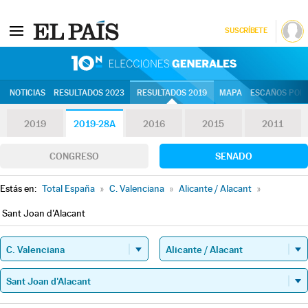
SUSCRÍBETE
10N | Eleccion
NOTICIAS
RESULTADOS 2023
RESULTADOS 2019
MAPA
ESCAÑOS POR 
2019
2019-28A
2016
2015
2011
CONGRESO
SENADO
Estás en:
Total España
»
C. Valenciana
»
Alicante / Alacant
»
Sant Joan d'Alacant