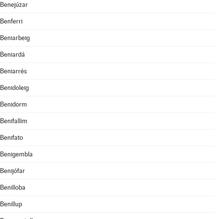
Benejúzar
Benferri
Beniarbeig
Beniardá
Beniarrés
Benidoleig
Benidorm
Benifallim
Benifato
Benigembla
Benijófar
Benilloba
Benillup