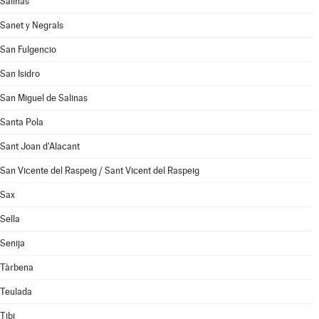
Salinas
Sanet y Negrals
San Fulgencio
San Isidro
San Miguel de Salinas
Santa Pola
Sant Joan d'Alacant
San Vicente del Raspeig / Sant Vicent del Raspeig
Sax
Sella
Senija
Tàrbena
Teulada
Tibi