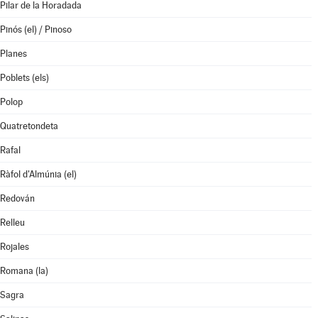
Pilar de la Horadada
Pinós (el) / Pinoso
Planes
Poblets (els)
Polop
Quatretondeta
Rafal
Ràfol d'Almúnia (el)
Redován
Relleu
Rojales
Romana (la)
Sagra