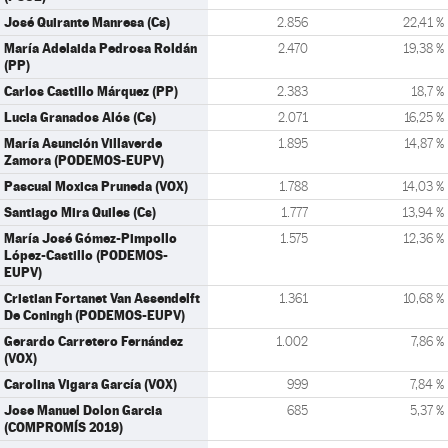
José Quirante Manresa (Cs)
2.856
22,41 %
María Adelaida Pedrosa Roldán
2.470
19,38 %
(PP)
Carlos Castillo Márquez (PP)
2.383
18,7 %
Lucia Granados Alós (Cs)
2.071
16,25 %
María Asunción Villaverde
1.895
14,87 %
Zamora (PODEMOS-EUPV)
Pascual Moxica Pruneda (VOX)
1.788
14,03 %
Santiago Mira Quiles (Cs)
1.777
13,94 %
María José Gómez-Pimpollo
1.575
12,36 %
López-Castillo (PODEMOS-
EUPV)
Cristian Fortanet Van Assendelft
1.361
10,68 %
De Coningh (PODEMOS-EUPV)
Gerardo Carretero Fernández
1.002
7,86 %
(VOX)
Carolina Vigara García (VOX)
999
7,84 %
Jose Manuel Dolon Garcia
685
5,37 %
(COMPROMÍS 2019)