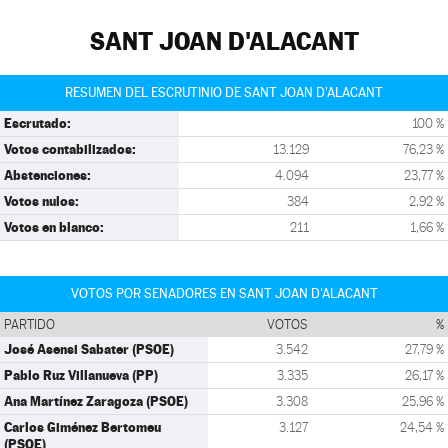
SANT JOAN D'ALACANT
RESUMEN DEL ESCRUTINIO DE SANT JOAN D'ALACANT
Escrutado:
100 %
Votos contabilizados:
13.129
76,23 %
Abstenciones:
4.094
23,77 %
Votos nulos:
384
2,92 %
Votos en blanco:
211
1,66 %
VOTOS POR SENADORES EN SANT JOAN D'ALACANT
PARTIDO
VOTOS
%
José Asensi Sabater (PSOE)
3.542
27,79 %
Pablo Ruz Villanueva (PP)
3.335
26,17 %
Ana Martínez Zaragoza (PSOE)
3.308
25,96 %
Carlos Giménez Bertomeu
3.127
24,54 %
(PSOE)