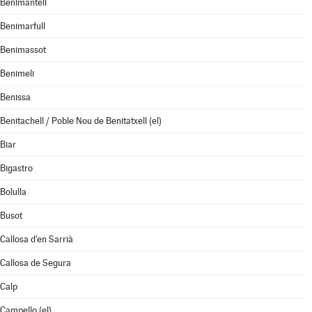
Benimantell
Benimarfull
Benimassot
Benimeli
Benissa
Benitachell / Poble Nou de Benitatxell (el)
Biar
Bigastro
Bolulla
Busot
Callosa d'en Sarrià
Callosa de Segura
Calp
Campello (el)