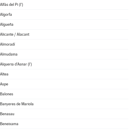
Alfàs del Pi (l')
Algorfa
Algueña
Alicante / Alacant
Almoradí
Almudaina
Alqueria d'Asnar (l')
Altea
Aspe
Balones
Banyeres de Mariola
Benasau
Beneixama