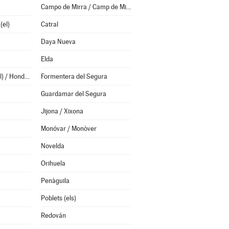
Campo de Mirra / Camp de Mirra (el)
(el)
Catral
Daya Nueva
Elda
Fondó de les Neus (el) / Hondón de las Nieves
Formentera del Segura
Guardamar del Segura
Jijona / Xixona
Monóvar / Monòver
Novelda
Orihuela
Penàguila
Poblets (els)
Redován