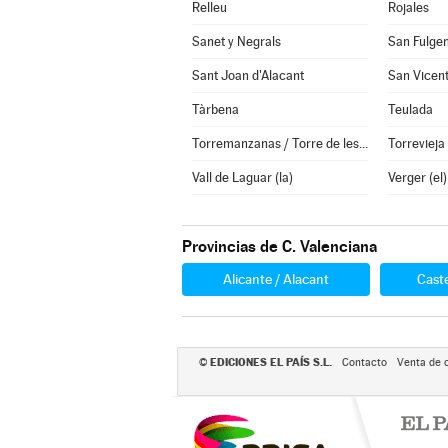
Relleu
Rojales
Sanet y Negrals
San Fulge
Sant Joan d'Alacant
Tàrbena
Teulada
Torremanzanas / Torre de les Maçanes (la)
Torrevieja
Vall de Laguar (la)
Verger (el)
Provincias de C. Valenciana
Alicante / Alacant
Caste
EDICIONES EL PAÍS S.L.
©
Contacto
Venta de 