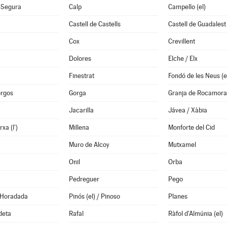
 Segura
Calp
Campello (el)
Castell de Castells
Castell de Guadalest 
Cox
Crevillent
Dolores
Elche / Elx
Finestrat
orgos
Gorga
Granja de Rocamora
Jacarilla
Jávea / Xàbia
xa (l')
Millena
Monforte del Cid
Muro de Alcoy
Mutxamel
Onil
Orba
Pedreguer
Pego
a Horadada
Pinós (el) / Pinoso
Planes
deta
Rafal
Ràfol d'Almúnia (el)