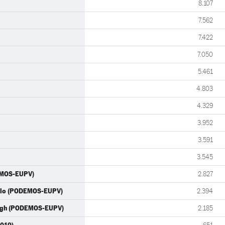
8.107
7.562
7.422
7.050
5.461
4.803
4.329
3.952
3.591
3.545
EMOS-EUPV)
2.827
illo (PODEMOS-EUPV)
2.394
ningh (PODEMOS-EUPV)
2.185