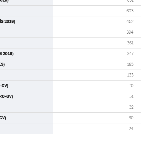
019)
651
603
ÍS 2019)
452
394
361
S 2019)
347
ES)
185
133
-GV)
70
RO-GV)
51
32
GV)
30
24