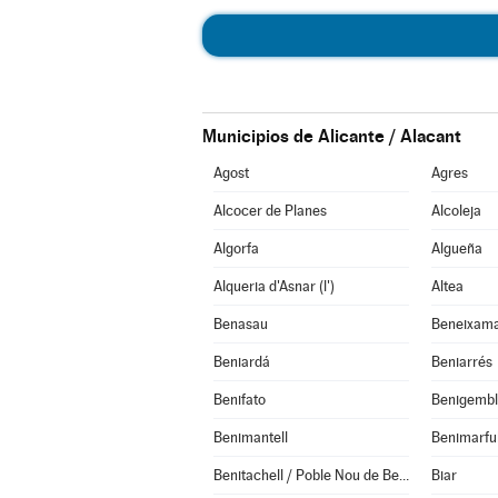
Municipios de Alicante / Alacant
Agost
Agres
Alcocer de Planes
Alcoleja
Algorfa
Algueña
Alqueria d'Asnar (l')
Altea
Benasau
Beneixam
Beniardá
Beniarrés
Benifato
Benigemb
Benimantell
Benimarful
Benitachell / Poble Nou de Benitatxell (el)
Biar