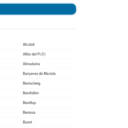
Alcalalí
Alfàs del Pi (l')
Almudaina
Banyeres de Mariola
Beniarbeig
Benifallim
Benillup
Benissa
Busot