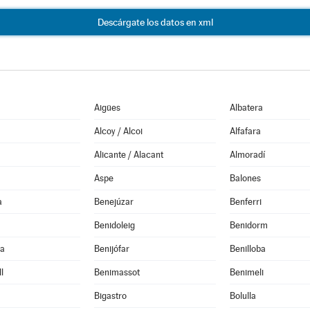
Descárgate los datos en xml
Aigües
Albatera
Alcoy / Alcoi
Alfafara
Alicante / Alacant
Almoradí
Aspe
Balones
a
Benejúzar
Benferri
Benidoleig
Benidorm
la
Benijófar
Benilloba
l
Benimassot
Benimeli
Bigastro
Bolulla