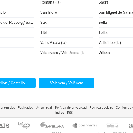
Romana (la)
Sagra
ncio
San Isidro
San Miguel de Salin
San Vicente del Raspeig / Sant Vicent del Raspeig
Sax
Sella
Tibi
Tollos
Vall d'Alcalà (la)
Vall d'Ebo (la)
Villajoyosa / Vila Joiosa (la)
Villena
llón / Castelló
Valencia / València
contenidos
Publicidad
Aviso legal
Política de privacidad
Política cookies
Configuraci
Índice
RSS