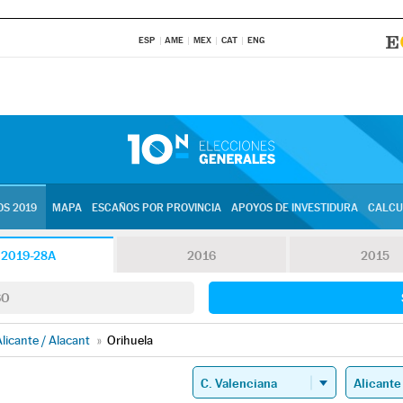
ESP
AME
MEX
CAT
ENG
S 2019
MAPA
ESCAÑOS POR PROVINCIA
APOYOS DE INVESTIDURA
CALCU
2019-28A
2016
2015
SO
licante / Alacant
»
Orihuela