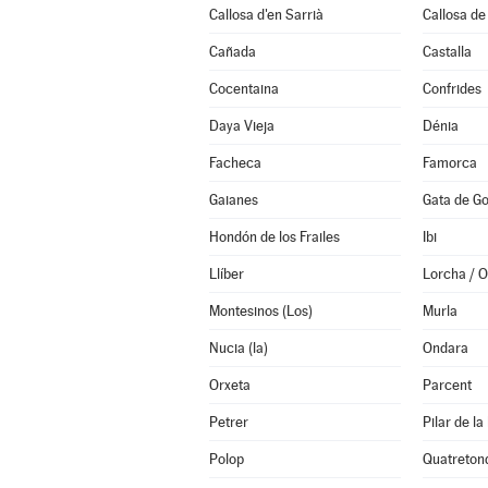
Callosa d'en Sarrià
Callosa de
Cañada
Castalla
Cocentaina
Confrides
Daya Vieja
Dénia
Facheca
Famorca
Gaianes
Gata de G
Hondón de los Frailes
Ibi
Llíber
Lorcha / Or
Montesinos (Los)
Murla
Nucia (la)
Ondara
Orxeta
Parcent
Petrer
Pilar de l
Polop
Quatreton