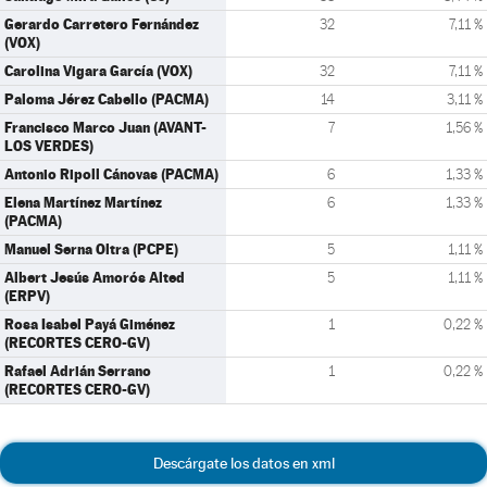
Gerardo Carretero Fernández
32
7,11 %
(VOX)
Carolina Vigara García (VOX)
32
7,11 %
Paloma Jérez Cabello (PACMA)
14
3,11 %
Francisco Marco Juan (AVANT-
7
1,56 %
LOS VERDES)
Antonio Ripoll Cánovas (PACMA)
6
1,33 %
Elena Martínez Martínez
6
1,33 %
(PACMA)
Manuel Serna Oltra (PCPE)
5
1,11 %
Albert Jesús Amorós Alted
5
1,11 %
(ERPV)
Rosa Isabel Payá Giménez
1
0,22 %
(RECORTES CERO-GV)
Rafael Adrián Serrano
1
0,22 %
(RECORTES CERO-GV)
Descárgate los datos en xml