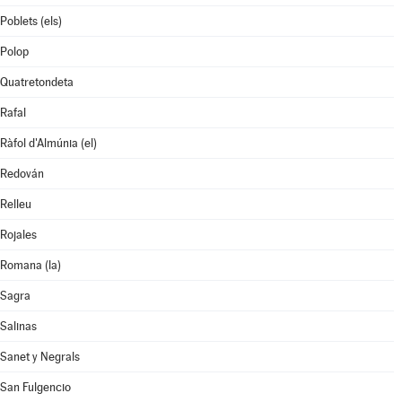
Poblets (els)
Polop
Quatretondeta
Rafal
Ràfol d'Almúnia (el)
Redován
Relleu
Rojales
Romana (la)
Sagra
Salinas
Sanet y Negrals
San Fulgencio