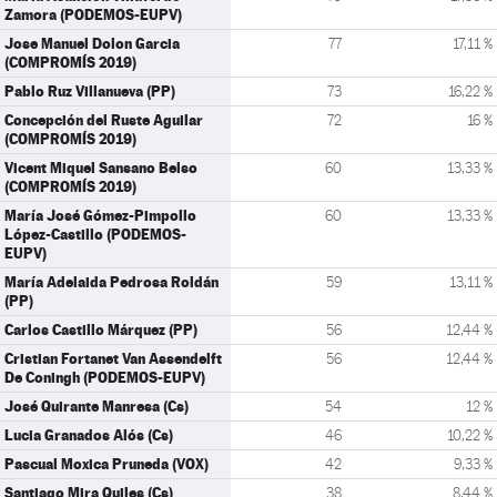
Zamora (PODEMOS-EUPV)
Jose Manuel Dolon Garcia
77
17,11 %
(COMPROMÍS 2019)
Pablo Ruz Villanueva (PP)
73
16,22 %
Concepción del Ruste Aguilar
72
16 %
(COMPROMÍS 2019)
Vicent Miquel Sansano Belso
60
13,33 %
(COMPROMÍS 2019)
María José Gómez-Pimpollo
60
13,33 %
López-Castillo (PODEMOS-
EUPV)
María Adelaida Pedrosa Roldán
59
13,11 %
(PP)
Carlos Castillo Márquez (PP)
56
12,44 %
Cristian Fortanet Van Assendelft
56
12,44 %
De Coningh (PODEMOS-EUPV)
José Quirante Manresa (Cs)
54
12 %
Lucia Granados Alós (Cs)
46
10,22 %
Pascual Moxica Pruneda (VOX)
42
9,33 %
Santiago Mira Quiles (Cs)
38
8,44 %