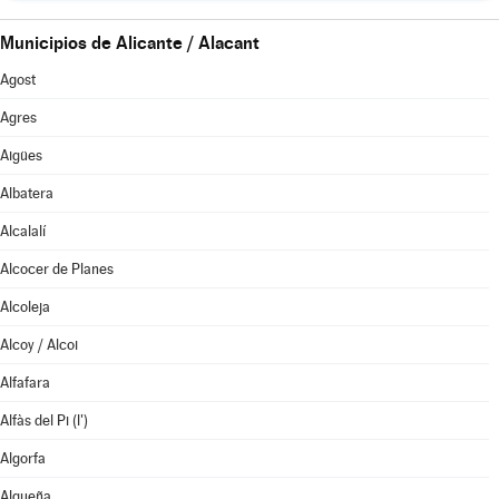
Municipios de Alicante / Alacant
Agost
Agres
Aigües
Albatera
Alcalalí
Alcocer de Planes
Alcoleja
Alcoy / Alcoi
Alfafara
Alfàs del Pi (l')
Algorfa
Algueña