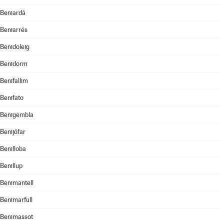
Beniardá
Beniarrés
Benidoleig
Benidorm
Benifallim
Benifato
Benigembla
Benijófar
Benilloba
Benillup
Benimantell
Benimarfull
Benimassot