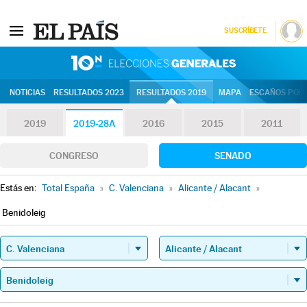
SUSCRÍBETE
10N | Eleccion
NOTICIAS
RESULTADOS 2023
RESULTADOS 2019
MAPA
ESCAÑOS POR 
2019
2019-28A
2016
2015
2011
CONGRESO
SENADO
Estás en:
Total España
»
C. Valenciana
»
Alicante / Alacant
»
Benidoleig