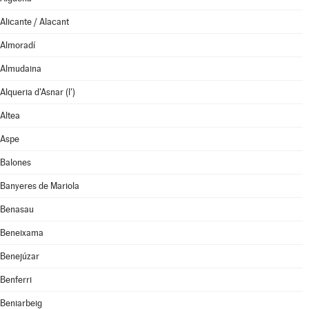
Alicante / Alacant
Almoradí
Almudaina
Alqueria d'Asnar (l')
Altea
Aspe
Balones
Banyeres de Mariola
Benasau
Beneixama
Benejúzar
Benferri
Beniarbeig