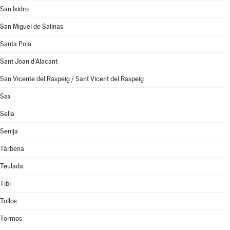
San Isidro
San Miguel de Salinas
Santa Pola
Sant Joan d'Alacant
San Vicente del Raspeig / Sant Vicent del Raspeig
Sax
Sella
Senija
Tàrbena
Teulada
Tibi
Tollos
Tormos