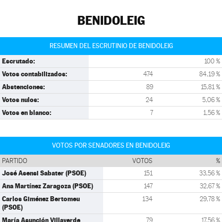
BENIDOLEIG
RESUMEN DEL ESCRUTINIO DE BENIDOLEIG
Escrutado:
100 %
Votos contabilizados:
474
84,19 %
Abstenciones:
89
15,81 %
Votos nulos:
24
5,06 %
Votos en blanco:
7
1,56 %
VOTOS POR SENADORES EN BENIDOLEIG
PARTIDO
VOTOS
%
José Asensi Sabater (PSOE)
151
33,56 %
Ana Martínez Zaragoza (PSOE)
147
32,67 %
Carlos Giménez Bertomeu
134
29,78 %
(PSOE)
María Asunción Villaverde
79
17,56 %