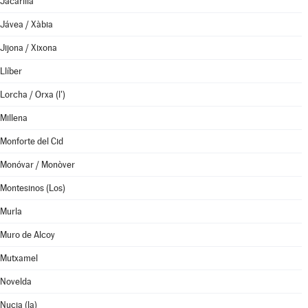
Jacarilla
Jávea / Xàbia
Jijona / Xixona
Llíber
Lorcha / Orxa (l')
Millena
Monforte del Cid
Monóvar / Monòver
Montesinos (Los)
Murla
Muro de Alcoy
Mutxamel
Novelda
Nucia (la)