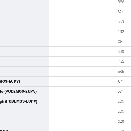
1.966
1.824
1.550
1.492
1.061
809
755
696
EMOS-EUPV)
674
illo (PODEMOS-EUPV)
584
ningh (PODEMOS-EUPV)
535
535
528