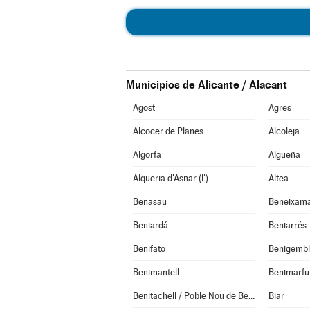
Municipios de Alicante / Alacant
Agost
Agres
Alcocer de Planes
Alcoleja
Algorfa
Algueña
Alqueria d'Asnar (l')
Altea
Benasau
Beneixam
Beniardá
Beniarrés
Benifato
Benigemb
Benimantell
Benimarful
Benitachell / Poble Nou de Benitatxell (el)
Biar