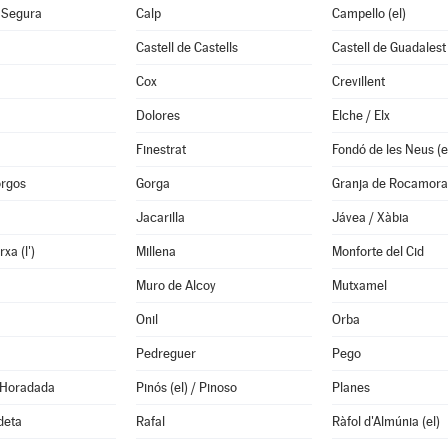
 Segura
Calp
Campello (el)
Castell de Castells
Castell de Guadalest 
Cox
Crevillent
Dolores
Elche / Elx
Finestrat
orgos
Gorga
Granja de Rocamora
Jacarilla
Jávea / Xàbia
xa (l')
Millena
Monforte del Cid
Muro de Alcoy
Mutxamel
Onil
Orba
Pedreguer
Pego
a Horadada
Pinós (el) / Pinoso
Planes
deta
Rafal
Ràfol d'Almúnia (el)