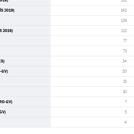
019)
192
ÍS 2019)
142
126
S 2019)
112
77
73
ES)
34
-GV)
20
15
10
RO-GV)
7
GV)
5
4