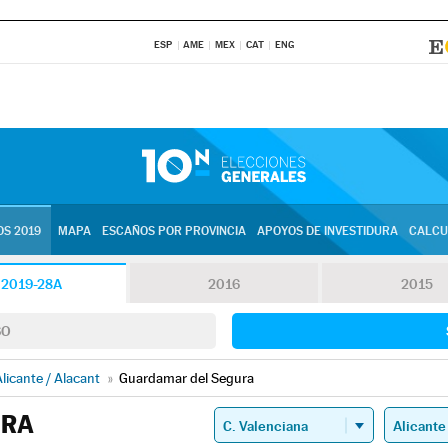
ESP
AME
MEX
CAT
ENG
S 2019
MAPA
ESCAÑOS POR PROVINCIA
APOYOS DE INVESTIDURA
CALCU
2019-28A
2016
2015
SO
licante / Alacant
»
Guardamar del Segura
URA