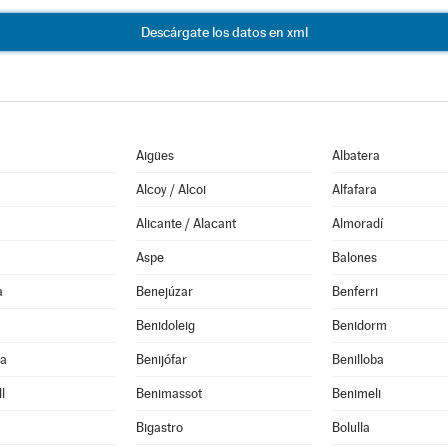
Descárgate los datos en xml
Aigües
Albatera
Alcoy / Alcoi
Alfafara
Alicante / Alacant
Almoradí
Aspe
Balones
a
Benejúzar
Benferri
Benidoleig
Benidorm
la
Benijófar
Benilloba
l
Benimassot
Benimeli
Bigastro
Bolulla