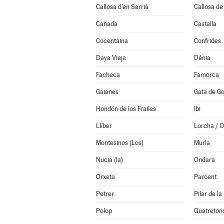
Callosa d'en Sarrià
Callosa de
Cañada
Castalla
Cocentaina
Confrides
Daya Vieja
Dénia
Facheca
Famorca
Gaianes
Gata de G
Hondón de los Frailes
Ibi
Llíber
Lorcha / Or
Montesinos (Los)
Murla
Nucia (la)
Ondara
Orxeta
Parcent
Petrer
Pilar de l
Polop
Quatreton