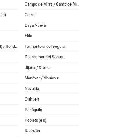
Campo de Mirra / Camp de Mirra (el)
(el)
Catral
Daya Nueva
Elda
Fondó de les Neus (el) / Hondón de las Nieves
Formentera del Segura
Guardamar del Segura
Jijona / Xixona
Monóvar / Monòver
Novelda
Orihuela
Penàguila
Poblets (els)
Redován