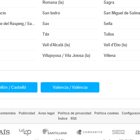
Romana (la)
Sagra
ncio
San Isidro
San Miguel de Salin
San Vicente del Raspeig / Sant Vicent del Raspeig
Sax
Sella
Tibi
Tollos
Vall d'Alcalà (la)
Vall d'Ebo (la)
Villajoyosa / Vila Joiosa (la)
Villena
llón / Castelló
Valencia / València
contenidos
Publicidad
Aviso legal
Política de privacidad
Política cookies
Configuraci
Índice
RSS