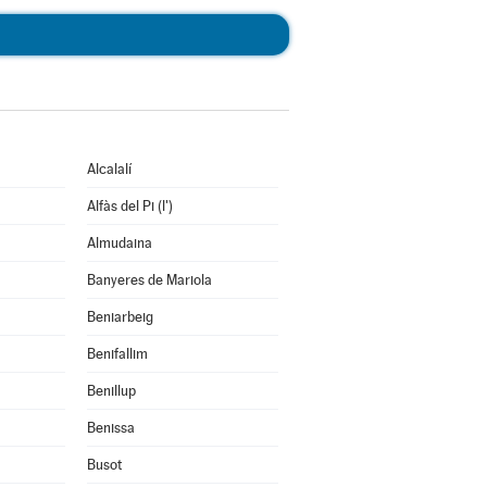
Alcalalí
Alfàs del Pi (l')
Almudaina
Banyeres de Mariola
Beniarbeig
Benifallim
Benillup
Benissa
Busot