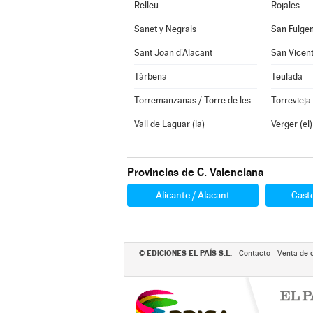
Relleu
Rojales
Sanet y Negrals
San Fulge
Sant Joan d'Alacant
Tàrbena
Teulada
Torremanzanas / Torre de les Maçanes (la)
Torrevieja
Vall de Laguar (la)
Verger (el)
Provincias de C. Valenciana
Alicante / Alacant
Caste
EDICIONES EL PAÍS S.L.
©
Contacto
Venta de 