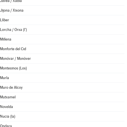
Jávea / Xàbia
Jijona / Xixona
Llíber
Lorcha / Orxa (l')
Millena
Monforte del Cid
Monóvar / Monòver
Montesinos (Los)
Murla
Muro de Alcoy
Mutxamel
Novelda
Nucia (la)
Ondara