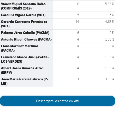
Vicent Miquel Sansano Belso
16
5,33 %
(COMPROMÍS 2019)
Carolina Vigara García (VOX)
15
5 %
Gerardo Carretero Fernández
14
4,67 %
(VOX)
Paloma Jérez Cabello (PACMA)
6
2 %
Antonio Ripoll Cánovas (PACMA)
4
1,33 %
Elena Martínez Martínez
4
1,33 %
(PACMA)
Francisco Marco Juan (AVANT-
4
1,33 %
LOS VERDES)
Albert Jesús Amorós Alted
4
1,33 %
(ERPV)
José María García Cabrera (P-
1
0,33 %
LIB)
Descárgate los datos en xml