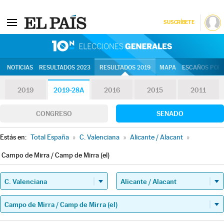
SUSCRÍBETE
10N | Eleccion
NOTICIAS
RESULTADOS 2023
RESULTADOS 2019
MAPA
ESCAÑOS POR 
2019
2019-28A
2016
2015
2011
CONGRESO
SENADO
Estás en:
Total España
»
C. Valenciana
»
Alicante / Alacant
»
Campo de Mirra / Camp de Mirra (el)