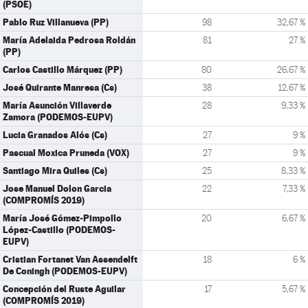
(PSOE)
Pablo Ruz Villanueva (PP)
98
32,67 %
María Adelaida Pedrosa Roldán
81
27 %
(PP)
Carlos Castillo Márquez (PP)
80
26,67 %
José Quirante Manresa (Cs)
38
12,67 %
María Asunción Villaverde
28
9,33 %
Zamora (PODEMOS-EUPV)
Lucia Granados Alós (Cs)
27
9 %
Pascual Moxica Pruneda (VOX)
27
9 %
Santiago Mira Quiles (Cs)
25
8,33 %
Jose Manuel Dolon Garcia
22
7,33 %
(COMPROMÍS 2019)
María José Gómez-Pimpollo
20
6,67 %
López-Castillo (PODEMOS-
EUPV)
Cristian Fortanet Van Assendelft
18
6 %
De Coningh (PODEMOS-EUPV)
Concepción del Ruste Aguilar
17
5,67 %
(COMPROMÍS 2019)