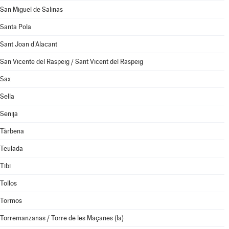
San Miguel de Salinas
Santa Pola
Sant Joan d'Alacant
San Vicente del Raspeig / Sant Vicent del Raspeig
Sax
Sella
Senija
Tàrbena
Teulada
Tibi
Tollos
Tormos
Torremanzanas / Torre de les Maçanes (la)