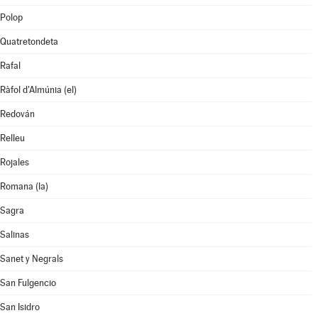
Polop
Quatretondeta
Rafal
Ràfol d'Almúnia (el)
Redován
Relleu
Rojales
Romana (la)
Sagra
Salinas
Sanet y Negrals
San Fulgencio
San Isidro