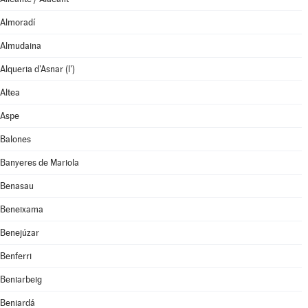
Almoradí
Almudaina
Alqueria d'Asnar (l')
Altea
Aspe
Balones
Banyeres de Mariola
Benasau
Beneixama
Benejúzar
Benferri
Beniarbeig
Beniardá