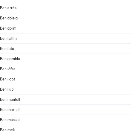
Beniarrés
Benidoleig
Benidorm
Benifallim
Benifato
Benigembla
Benijófar
Benilloba
Benillup
Benimantell
Benimarfull
Benimassot
Benimeli