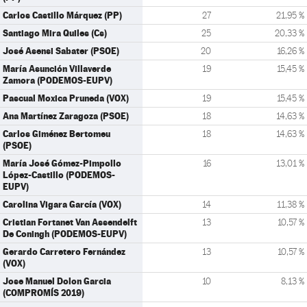
Carlos Castillo Márquez (PP)
27
21,95 %
Santiago Mira Quiles (Cs)
25
20,33 %
José Asensi Sabater (PSOE)
20
16,26 %
María Asunción Villaverde
19
15,45 %
Zamora (PODEMOS-EUPV)
Pascual Moxica Pruneda (VOX)
19
15,45 %
Ana Martínez Zaragoza (PSOE)
18
14,63 %
Carlos Giménez Bertomeu
18
14,63 %
(PSOE)
María José Gómez-Pimpollo
16
13,01 %
López-Castillo (PODEMOS-
EUPV)
Carolina Vigara García (VOX)
14
11,38 %
Cristian Fortanet Van Assendelft
13
10,57 %
De Coningh (PODEMOS-EUPV)
Gerardo Carretero Fernández
13
10,57 %
(VOX)
Jose Manuel Dolon Garcia
10
8,13 %
(COMPROMÍS 2019)