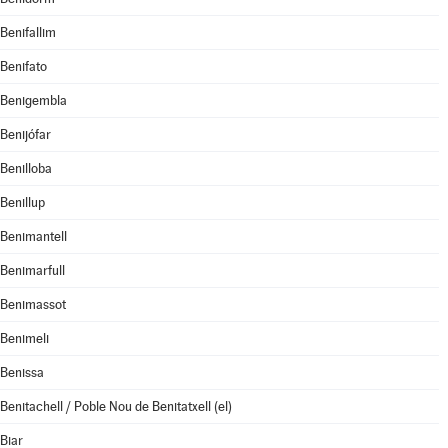
Benifallim
Benifato
Benigembla
Benijófar
Benilloba
Benillup
Benimantell
Benimarfull
Benimassot
Benimeli
Benissa
Benitachell / Poble Nou de Benitatxell (el)
Biar