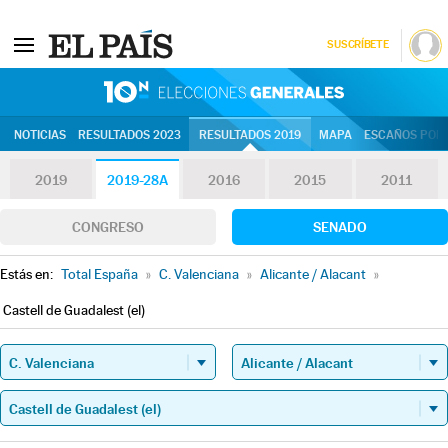
SUSCRÍBETE
10N | Eleccion
NOTICIAS
RESULTADOS 2023
RESULTADOS 2019
MAPA
ESCAÑOS POR 
2019
2019-28A
2016
2015
2011
CONGRESO
SENADO
Estás en:
Total España
»
C. Valenciana
»
Alicante / Alacant
»
Castell de Guadalest (el)