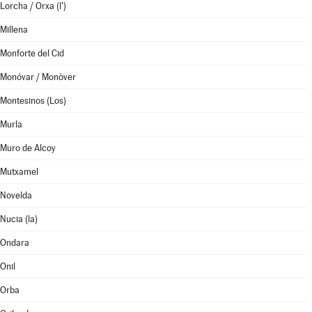
Lorcha / Orxa (l')
Millena
Monforte del Cid
Monóvar / Monòver
Montesinos (Los)
Murla
Muro de Alcoy
Mutxamel
Novelda
Nucia (la)
Ondara
Onil
Orba