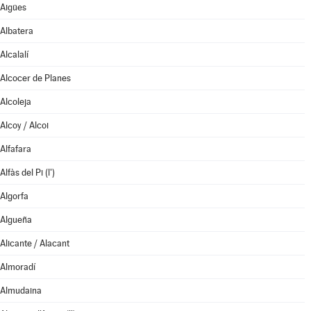
Aigües
Albatera
Alcalalí
Alcocer de Planes
Alcoleja
Alcoy / Alcoi
Alfafara
Alfàs del Pi (l')
Algorfa
Algueña
Alicante / Alacant
Almoradí
Almudaina