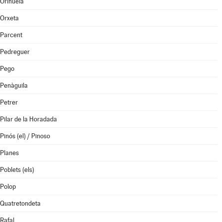
Orihuela
Orxeta
Parcent
Pedreguer
Pego
Penàguila
Petrer
Pilar de la Horadada
Pinós (el) / Pinoso
Planes
Poblets (els)
Polop
Quatretondeta
Rafal