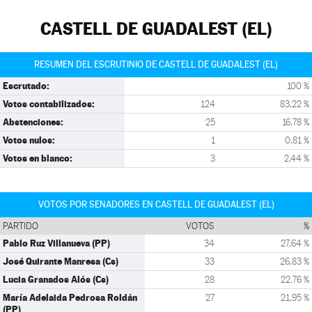
CASTELL DE GUADALEST (EL)
RESUMEN DEL ESCRUTINIO DE CASTELL DE GUADALEST (EL)
Escrutado:
100 %
Votos contabilizados:
124
83,22 %
Abstenciones:
25
16,78 %
Votos nulos:
1
0,81 %
Votos en blanco:
3
2,44 %
VOTOS POR SENADORES EN CASTELL DE GUADALEST (EL)
PARTIDO
VOTOS
%
Pablo Ruz Villanueva (PP)
34
27,64 %
José Quirante Manresa (Cs)
33
26,83 %
Lucia Granados Alós (Cs)
28
22,76 %
María Adelaida Pedrosa Roldán
27
21,95 %
(PP)