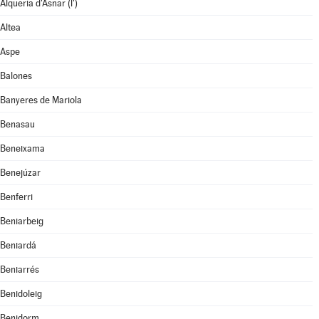
Alqueria d'Asnar (l')
Altea
Aspe
Balones
Banyeres de Mariola
Benasau
Beneixama
Benejúzar
Benferri
Beniarbeig
Beniardá
Beniarrés
Benidoleig
Benidorm