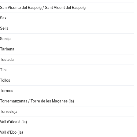
San Vicente del Raspeig / Sant Vicent del Raspeig
Sax
Sella
Senija
Tàrbena
Teulada
Tibi
Tollos
Tormos
Torremanzanas / Torre de les Maçanes (la)
Torrevieja
Vall d'Alcalà (la)
Vall d'Ebo (la)