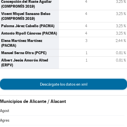
Concepción del Ruste Aguilar
4
3,25 %
(COMPROMÍS 2019)
Vicent Miquel Sansano Belso
4
3,25 %
(COMPROMÍS 2019)
Paloma Jérez Cabello (PACMA)
4
3,25 %
Antonio Ripoll Cánovas (PACMA)
4
3,25 %
Elena Martínez Martínez
3
2,44 %
(PACMA)
Manuel Serna Oltra (PCPE)
1
0,81 %
Albert Jesús Amorós Alted
1
0,81 %
(ERPV)
Descárgate los datos en xml
Municipios de Alicante / Alacant
Agost
Agres