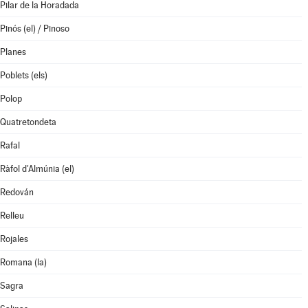
Pilar de la Horadada
Pinós (el) / Pinoso
Planes
Poblets (els)
Polop
Quatretondeta
Rafal
Ràfol d'Almúnia (el)
Redován
Relleu
Rojales
Romana (la)
Sagra