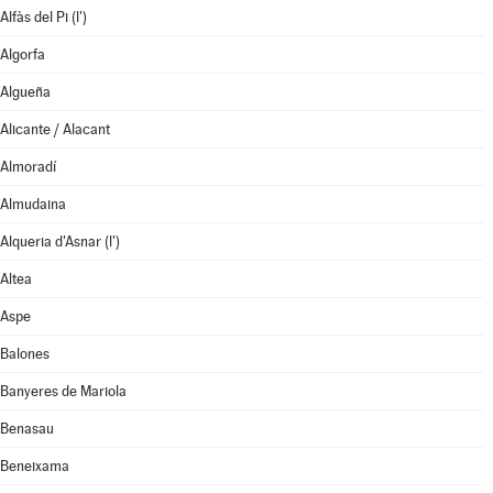
Alfàs del Pi (l')
Algorfa
Algueña
Alicante / Alacant
Almoradí
Almudaina
Alqueria d'Asnar (l')
Altea
Aspe
Balones
Banyeres de Mariola
Benasau
Beneixama