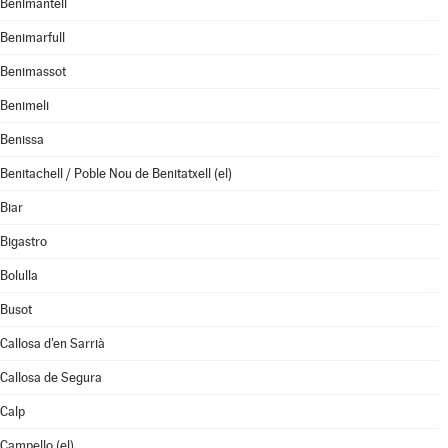
Benimantell
Benimarfull
Benimassot
Benimeli
Benissa
Benitachell / Poble Nou de Benitatxell (el)
Biar
Bigastro
Bolulla
Busot
Callosa d'en Sarrià
Callosa de Segura
Calp
Campello (el)