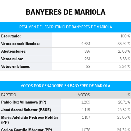
BANYERES DE MARIOLA
RESUMEN DEL ESCRUTINIO DE BANYERES DE MARIOLA
Escrutado:
100 %
Votos contabilizados:
4.681
83,92 %
Abstenciones:
897
16,08 %
Votos nulos:
261
5,58 %
Votos en blanco:
99
2,24 %
VOTOS POR SENADORES EN BANYERES DE MARIOLA
PARTIDO
VOTOS
%
Pablo Ruz Villanueva (PP)
1.269
28,71 %
José Asensi Sabater (PSOE)
1.119
25,32 %
María Adelaida Pedrosa Roldán
1.107
25,05 %
(PP)
Carlos Castillo Márquez (PP)
1.076
24,34 %