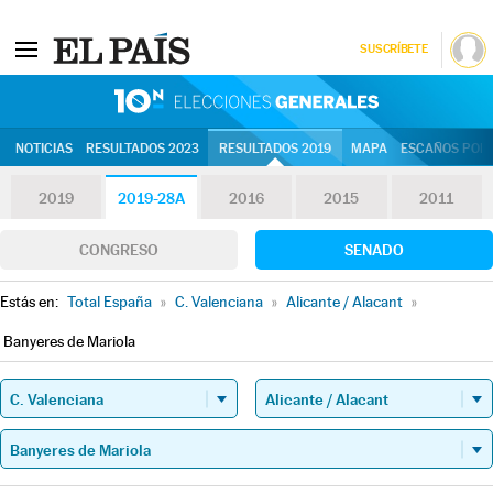
SUSCRÍBETE
10N | Eleccion
NOTICIAS
RESULTADOS 2023
RESULTADOS 2019
MAPA
ESCAÑOS POR 
2019
2019-28A
2016
2015
2011
CONGRESO
SENADO
Estás en:
Total España
»
C. Valenciana
»
Alicante / Alacant
»
Banyeres de Mariola