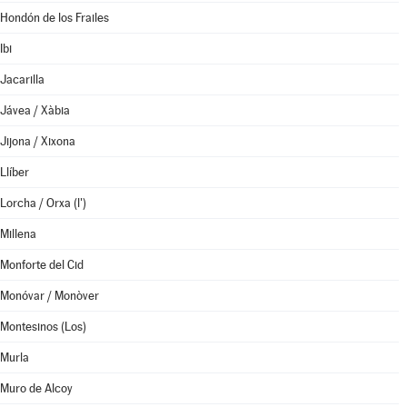
Hondón de los Frailes
Ibi
Jacarilla
Jávea / Xàbia
Jijona / Xixona
Llíber
Lorcha / Orxa (l')
Millena
Monforte del Cid
Monóvar / Monòver
Montesinos (Los)
Murla
Muro de Alcoy