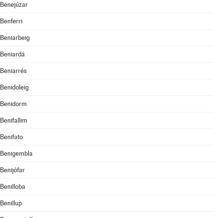
Benejúzar
Benferri
Beniarbeig
Beniardá
Beniarrés
Benidoleig
Benidorm
Benifallim
Benifato
Benigembla
Benijófar
Benilloba
Benillup