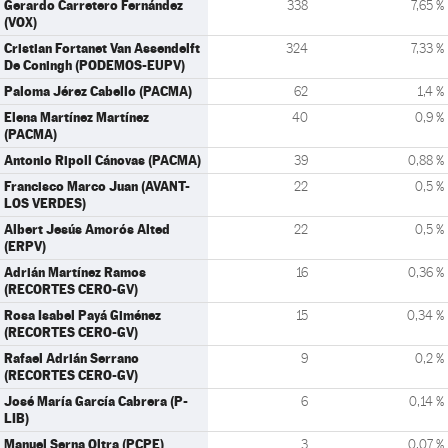
Gerardo Carretero Fernández
338
7,65 %
(VOX)
Cristian Fortanet Van Assendelft
324
7,33 %
De Coningh (PODEMOS-EUPV)
Paloma Jérez Cabello (PACMA)
62
1,4 %
Elena Martínez Martínez
40
0,9 %
(PACMA)
Antonio Ripoll Cánovas (PACMA)
39
0,88 %
Francisco Marco Juan (AVANT-
22
0,5 %
LOS VERDES)
Albert Jesús Amorós Alted
22
0,5 %
(ERPV)
Adrián Martínez Ramos
16
0,36 %
(RECORTES CERO-GV)
Rosa Isabel Payá Giménez
15
0,34 %
(RECORTES CERO-GV)
Rafael Adrián Serrano
9
0,2 %
(RECORTES CERO-GV)
José María García Cabrera (P-
6
0,14 %
LIB)
Manuel Serna Oltra (PCPE)
3
0,07 %