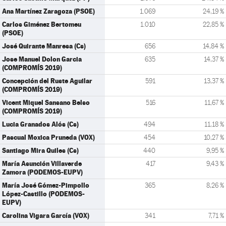
Ana Martínez Zaragoza (PSOE)
1.069
24,19 %
Carlos Giménez Bertomeu
1.010
22,85 %
(PSOE)
José Quirante Manresa (Cs)
656
14,84 %
Jose Manuel Dolon Garcia
635
14,37 %
(COMPROMÍS 2019)
Concepción del Ruste Aguilar
591
13,37 %
(COMPROMÍS 2019)
Vicent Miquel Sansano Belso
516
11,67 %
(COMPROMÍS 2019)
Lucia Granados Alós (Cs)
494
11,18 %
Pascual Moxica Pruneda (VOX)
454
10,27 %
Santiago Mira Quiles (Cs)
440
9,95 %
María Asunción Villaverde
417
9,43 %
Zamora (PODEMOS-EUPV)
María José Gómez-Pimpollo
365
8,26 %
López-Castillo (PODEMOS-
EUPV)
Carolina Vigara García (VOX)
341
7,71 %