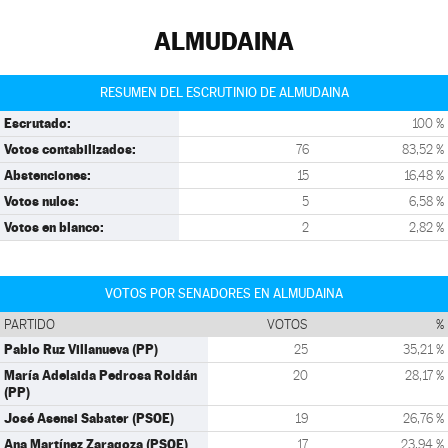
ALMUDAINA
RESUMEN DEL ESCRUTINIO DE ALMUDAINA
Escrutado:
100 %
Votos contabilizados:
76
83,52 %
Abstenciones:
15
16,48 %
Votos nulos:
5
6,58 %
Votos en blanco:
2
2,82 %
VOTOS POR SENADORES EN ALMUDAINA
PARTIDO
VOTOS
%
Pablo Ruz Villanueva (PP)
25
35,21 %
María Adelaida Pedrosa Roldán
20
28,17 %
(PP)
José Asensi Sabater (PSOE)
19
26,76 %
Ana Martínez Zaragoza (PSOE)
17
23,94 %