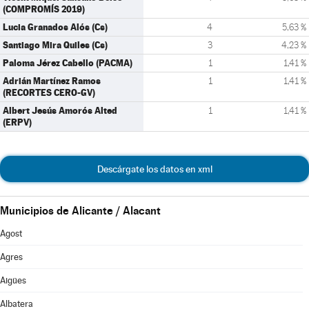
(COMPROMÍS 2019)
Lucia Granados Alós (Cs)
4
5,63 %
Santiago Mira Quiles (Cs)
3
4,23 %
Paloma Jérez Cabello (PACMA)
1
1,41 %
Adrián Martínez Ramos
1
1,41 %
(RECORTES CERO-GV)
Albert Jesús Amorós Alted
1
1,41 %
(ERPV)
Descárgate los datos en xml
Municipios de Alicante / Alacant
Agost
Agres
Aigües
Albatera