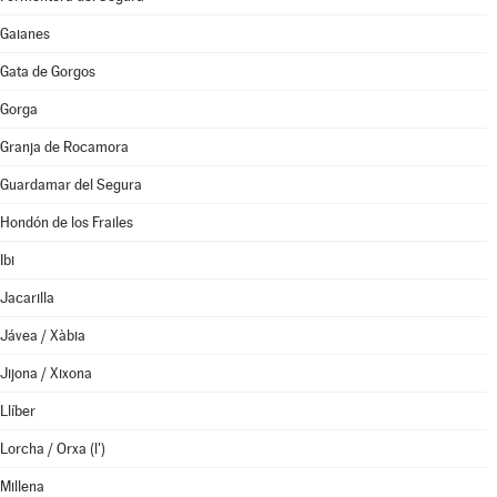
Gaianes
Gata de Gorgos
Gorga
Granja de Rocamora
Guardamar del Segura
Hondón de los Frailes
Ibi
Jacarilla
Jávea / Xàbia
Jijona / Xixona
Llíber
Lorcha / Orxa (l')
Millena