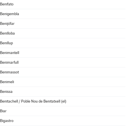
Benifato
Benigembla
Benijófar
Benilloba
Benillup
Benimantell
Benimarfull
Benimassot
Benimeli
Benissa
Benitachell / Poble Nou de Benitatxell (el)
Biar
Bigastro