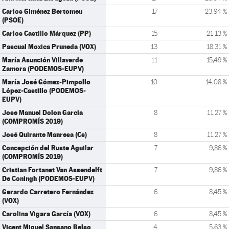
Carlos Giménez Bertomeu
17
23,94 %
(PSOE)
Carlos Castillo Márquez (PP)
15
21,13 %
Pascual Moxica Pruneda (VOX)
13
18,31 %
María Asunción Villaverde
11
15,49 %
Zamora (PODEMOS-EUPV)
María José Gómez-Pimpollo
10
14,08 %
López-Castillo (PODEMOS-
EUPV)
Jose Manuel Dolon Garcia
8
11,27 %
(COMPROMÍS 2019)
José Quirante Manresa (Cs)
8
11,27 %
Concepción del Ruste Aguilar
7
9,86 %
(COMPROMÍS 2019)
Cristian Fortanet Van Assendelft
7
9,86 %
De Coningh (PODEMOS-EUPV)
Gerardo Carretero Fernández
6
8,45 %
(VOX)
Carolina Vigara García (VOX)
6
8,45 %
Vicent Miquel Sansano Belso
4
5,63 %