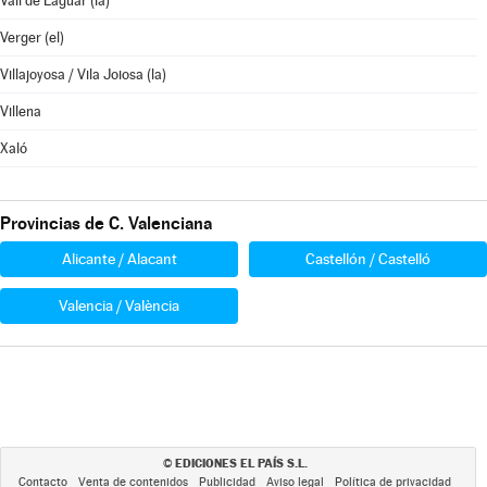
Vall de Laguar (la)
Verger (el)
Villajoyosa / Vila Joiosa (la)
Villena
Xaló
Provincias de C. Valenciana
Alicante / Alacant
Castellón / Castelló
Valencia / València
EDICIONES EL PAÍS S.L.
©
Contacto
Venta de contenidos
Publicidad
Aviso legal
Política de privacidad