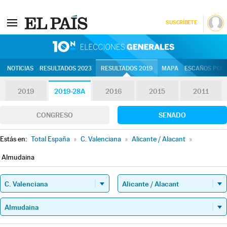
SUSCRÍBETE
10N | Eleccion
NOTICIAS
RESULTADOS 2023
RESULTADOS 2019
MAPA
ESCAÑOS POR 
2019
2019-28A
2016
2015
2011
CONGRESO
SENADO
Estás en:
Total España
»
C. Valenciana
»
Alicante / Alacant
»
Almudaina