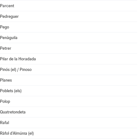
Parcent
Pedreguer
Pego
Penàguila
Petrer
Pilar de la Horadada
Pinós (el) / Pinoso
Planes
Poblets (els)
Polop
Quatretondeta
Rafal
Ràfol d'Almúnia (el)