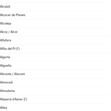
Alcalalí
Alcocer de Planes
Alcoleja
Alcoy / Alcoi
Alfafara
Alfàs del Pi (l')
Algorfa
Algueña
Alicante / Alacant
Almoradí
Almudaina
Alqueria d'Asnar (l')
Altea