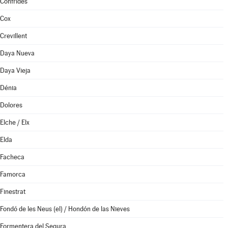
Confrides
Cox
Crevillent
Daya Nueva
Daya Vieja
Dénia
Dolores
Elche / Elx
Elda
Facheca
Famorca
Finestrat
Fondó de les Neus (el) / Hondón de las Nieves
Formentera del Segura