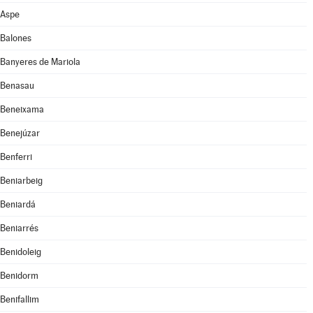
Aspe
Balones
Banyeres de Mariola
Benasau
Beneixama
Benejúzar
Benferri
Beniarbeig
Beniardá
Beniarrés
Benidoleig
Benidorm
Benifallim