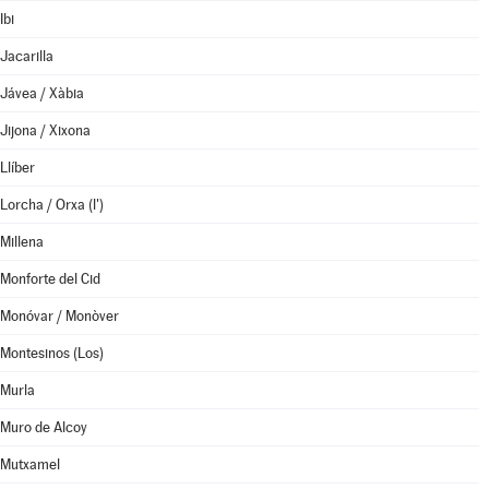
Ibi
Jacarilla
Jávea / Xàbia
Jijona / Xixona
Llíber
Lorcha / Orxa (l')
Millena
Monforte del Cid
Monóvar / Monòver
Montesinos (Los)
Murla
Muro de Alcoy
Mutxamel