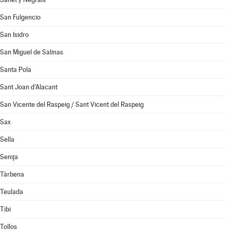
San Fulgencio
San Isidro
San Miguel de Salinas
Santa Pola
Sant Joan d'Alacant
San Vicente del Raspeig / Sant Vicent del Raspeig
Sax
Sella
Senija
Tàrbena
Teulada
Tibi
Tollos