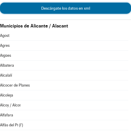
Descárgate los datos en xml
Municipios de Alicante / Alacant
Agost
Agres
Aigües
Albatera
Alcalalí
Alcocer de Planes
Alcoleja
Alcoy / Alcoi
Alfafara
Alfàs del Pi (l')