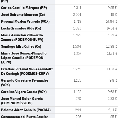
(PP)
Carlos Castillo Márquez (PP)
2.311
19,95 %
José Quirante Manresa (Cs)
2.201
19 %
Pascual Moxica Pruneda (VOX)
1.719
14,84 %
Lucia Granados Alós (Cs)
1.693
14,61 %
María Asunción Villaverde
1.529
13,2 %
Zamora (PODEMOS-EUPV)
Santiago Mira Quiles (Cs)
1.504
12,98 %
María José Gómez-Pimpollo
1.357
11,71 %
López-Castillo (PODEMOS-
EUPV)
Cristian Fortanet Van Assendelft
1.259
10,87 %
De Coningh (PODEMOS-EUPV)
Gerardo Carretero Fernández
1.135
9,8 %
(VOX)
Carolina Vigara García (VOX)
1.122
9,68 %
Jose Manuel Dolon Garcia
270
2,33 %
(COMPROMÍS 2019)
Paloma Jérez Cabello (PACMA)
244
2,11 %
Concepción del Ruste Aguilar
226
1,95 %