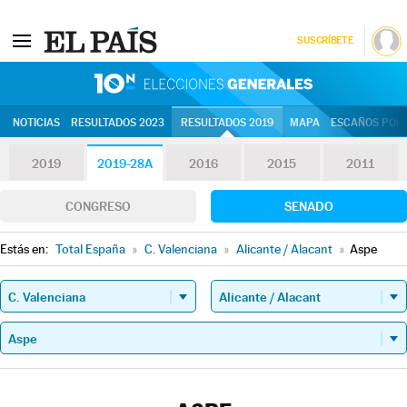
SUSCRÍBETE
10N | Eleccion
NOTICIAS
RESULTADOS 2023
RESULTADOS 2019
MAPA
ESCAÑOS POR 
2019
2019-28A
2016
2015
2011
CONGRESO
SENADO
Estás en:
Total España
»
C. Valenciana
»
Alicante / Alacant
»
Aspe