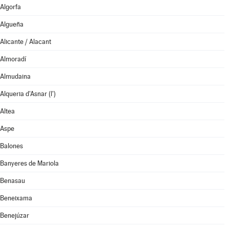
Algorfa
Algueña
Alicante / Alacant
Almoradí
Almudaina
Alqueria d'Asnar (l')
Altea
Aspe
Balones
Banyeres de Mariola
Benasau
Beneixama
Benejúzar