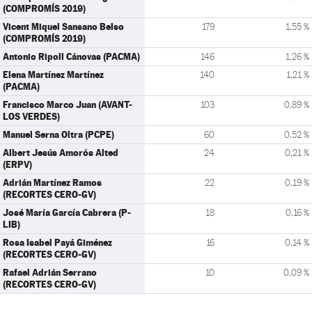
(COMPROMÍS 2019)
Vicent Miquel Sansano Belso
179
1,55 %
(COMPROMÍS 2019)
Antonio Ripoll Cánovas (PACMA)
146
1,26 %
Elena Martínez Martínez
140
1,21 %
(PACMA)
Francisco Marco Juan (AVANT-
103
0,89 %
LOS VERDES)
Manuel Serna Oltra (PCPE)
60
0,52 %
Albert Jesús Amorós Alted
24
0,21 %
(ERPV)
Adrián Martínez Ramos
22
0,19 %
(RECORTES CERO-GV)
José María García Cabrera (P-
18
0,16 %
LIB)
Rosa Isabel Payá Giménez
16
0,14 %
(RECORTES CERO-GV)
Rafael Adrián Serrano
10
0,09 %
(RECORTES CERO-GV)