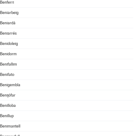
Benferri
Beniarbeig
Beniardá
Beniarrés
Benidoleig
Benidorm
Benifallim
Benifato
Benigembla
Benijófar
Benilloba
Benillup
Benimantell