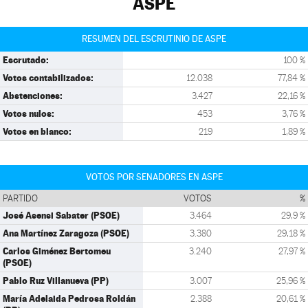
ASPE
RESUMEN DEL ESCRUTINIO DE ASPE
Escrutado:
100 %
Votos contabilizados:
12.038
77,84 %
Abstenciones:
3.427
22,16 %
Votos nulos:
453
3,76 %
Votos en blanco:
219
1,89 %
VOTOS POR SENADORES EN ASPE
PARTIDO
VOTOS
%
José Asensi Sabater (PSOE)
3.464
29,9 %
Ana Martínez Zaragoza (PSOE)
3.380
29,18 %
Carlos Giménez Bertomeu
3.240
27,97 %
(PSOE)
Pablo Ruz Villanueva (PP)
3.007
25,96 %
María Adelaida Pedrosa Roldán
2.388
20,61 %