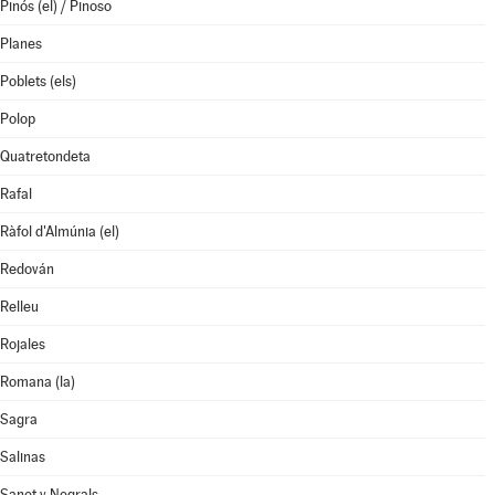
Pinós (el) / Pinoso
Planes
Poblets (els)
Polop
Quatretondeta
Rafal
Ràfol d'Almúnia (el)
Redován
Relleu
Rojales
Romana (la)
Sagra
Salinas
Sanet y Negrals