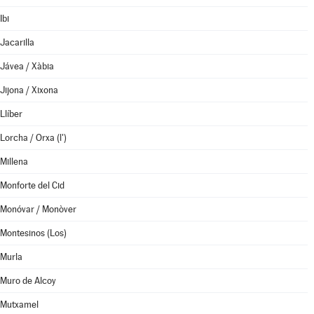
Ibi
Jacarilla
Jávea / Xàbia
Jijona / Xixona
Llíber
Lorcha / Orxa (l')
Millena
Monforte del Cid
Monóvar / Monòver
Montesinos (Los)
Murla
Muro de Alcoy
Mutxamel