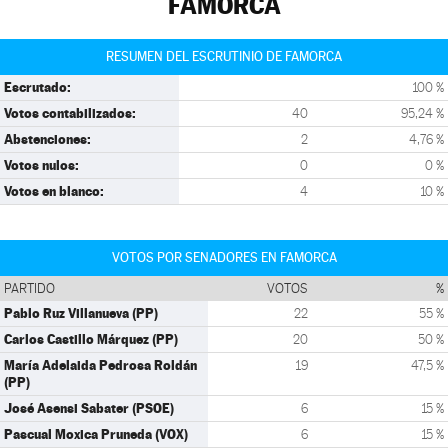
FAMORCA
RESUMEN DEL ESCRUTINIO DE FAMORCA
Escrutado:
100 %
Votos contabilizados:
40
95,24 %
Abstenciones:
2
4,76 %
Votos nulos:
0
0 %
Votos en blanco:
4
10 %
VOTOS POR SENADORES EN FAMORCA
PARTIDO
VOTOS
%
Pablo Ruz Villanueva (PP)
22
55 %
Carlos Castillo Márquez (PP)
20
50 %
María Adelaida Pedrosa Roldán
19
47,5 %
(PP)
José Asensi Sabater (PSOE)
6
15 %
Pascual Moxica Pruneda (VOX)
6
15 %