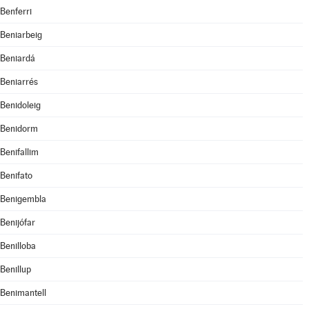
Benferri
Beniarbeig
Beniardá
Beniarrés
Benidoleig
Benidorm
Benifallim
Benifato
Benigembla
Benijófar
Benilloba
Benillup
Benimantell