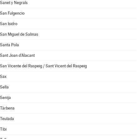
Sanet y Negrals
San Fulgencio
San Isidro
San Miguel de Salinas
Santa Pola
Sant Joan d'Alacant
San Vicente del Raspeig / Sant Vicent del Raspeig
Sax
Sella
Senija
Tàrbena
Teulada
Tibi