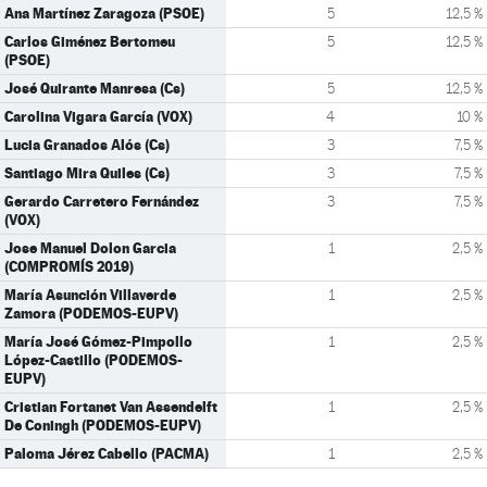
Ana Martínez Zaragoza (PSOE)
5
12,5 %
Carlos Giménez Bertomeu
5
12,5 %
(PSOE)
José Quirante Manresa (Cs)
5
12,5 %
Carolina Vigara García (VOX)
4
10 %
Lucia Granados Alós (Cs)
3
7,5 %
Santiago Mira Quiles (Cs)
3
7,5 %
Gerardo Carretero Fernández
3
7,5 %
(VOX)
Jose Manuel Dolon Garcia
1
2,5 %
(COMPROMÍS 2019)
María Asunción Villaverde
1
2,5 %
Zamora (PODEMOS-EUPV)
María José Gómez-Pimpollo
1
2,5 %
López-Castillo (PODEMOS-
EUPV)
Cristian Fortanet Van Assendelft
1
2,5 %
De Coningh (PODEMOS-EUPV)
Paloma Jérez Cabello (PACMA)
1
2,5 %