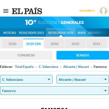
SUSCRÍBETE
10N | Eleccion
NOTICIAS
RESULTADOS 2023
RESULTADOS 2019
MAPA
ESCAÑOS POR 
2019
2019-28A
2016
2015
2011
CONGRESO
SENADO
Estás en:
Total España
»
C. Valenciana
»
Alicante / Alacant
»
Famorca