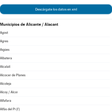
Descárgate los datos en xml
Municipios de Alicante / Alacant
Agost
Agres
Aigües
Albatera
Alcalalí
Alcocer de Planes
Alcoleja
Alcoy / Alcoi
Alfafara
Alfàs del Pi (l')