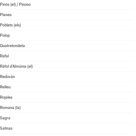
Pinós (el) / Pinoso
Planes
Poblets (els)
Polop
Quatretondeta
Rafal
Ràfol d'Almúnia (el)
Redován
Relleu
Rojales
Romana (la)
Sagra
Salinas