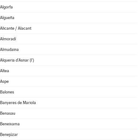
Algorfa
Algueña
Alicante / Alacant
Almoradí
Almudaina
Alqueria d'Asnar (l')
Altea
Aspe
Balones
Banyeres de Mariola
Benasau
Beneixama
Benejúzar