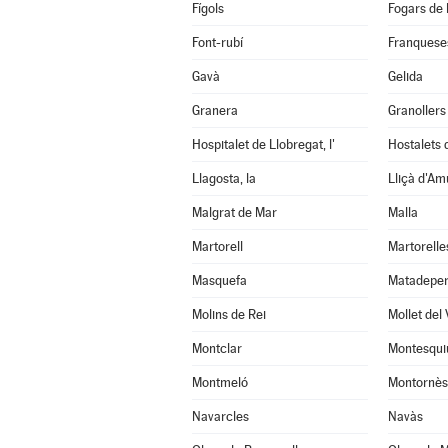
Fígols
Fogars de 
Font-rubí
Franqueses
Gavà
Gelida
Granera
Granollers
Hospitalet de Llobregat, l'
Hostalets d
Llagosta, la
Lliçà d'Am
Malgrat de Mar
Malla
Martorell
Martorelle
Masquefa
Matadepe
Molins de Rei
Mollet del 
Montclar
Montesqui
Montmeló
Montornès 
Navarcles
Navàs