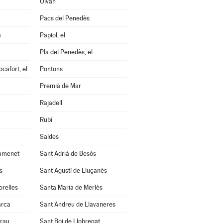
Olvan
Pacs del Penedès
a
Papiol, el
Pla del Penedès, el
cafort, el
Pontons
Premià de Mar
Rajadell
Rubí
Saldes
amenet
Sant Adrià de Besòs
s
Sant Agustí de Lluçanès
orelles
Santa Maria de Merlès
arca
Sant Andreu de Llavaneres
Grau
Sant Boi de Llobregat