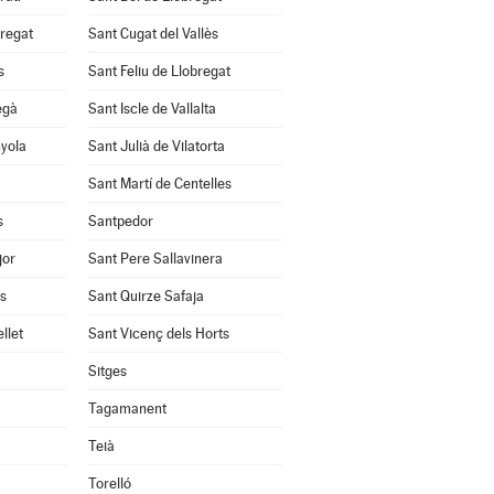
bregat
Sant Cugat del Vallès
s
Sant Feliu de Llobregat
egà
Sant Iscle de Vallalta
nyola
Sant Julià de Vilatorta
Sant Martí de Centelles
s
Santpedor
jor
Sant Pere Sallavinera
ès
Sant Quirze Safaja
llet
Sant Vicenç dels Horts
Sitges
Tagamanent
Teià
Torelló