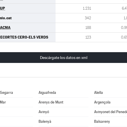
CUP
1.231
6,4
nio.cat
342
1,
PACMA
188
0,9
ECORTES CERO-ELS VERDS
123
0,6
Descárgate los datos en xml
 Segarra
Aiguafreda
Alella
 Mar
Arenys de Munt
Argençola
Avinyó
Avinyonet del Pened
Balenyà
Balsareny