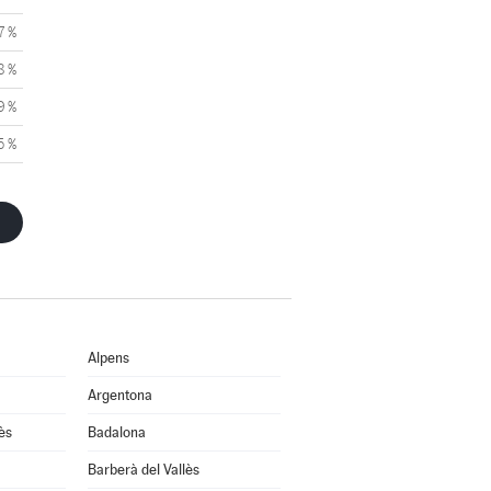
7 %
8 %
9 %
5 %
Alpens
Argentona
ès
Badalona
Barberà del Vallès