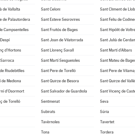
à de Vallalta
Sant Celoni
Sant Climent de Llo
e de Palautordera
Sant Esteve Sesrovires
Sant Feliu de Codine
de Campsentelles
Sant Fruitós de Bages
Sant Hipòlit de Voltr
 Despí
Sant Joan de Vilatorrada
Sant Julià de Cerda
nç d'Hortons
Sant Llorenç Savall
Sant Martí d'Albars
 Sarroca
Sant Martí Sesgueioles
Sant Mateu de Bage
de Riudebitlles
Sant Pere de Torelló
Sant Pere de Vilama
í de Mediona
Sant Quirze de Besora
Sant Quirze del Vall
rní d'Osormort
Sant Salvador de Guardiola
Sant Vicenç de Caste
ç de Torelló
Sentmenat
Seva
Subirats
Súria
Tavèrnoles
Tavertet
Tona
Tordera