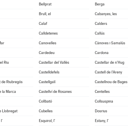
Bellprat
Berga
Brull, el
Cabanyes, les
Calaf
Calders
Calldetenes
Callús
Mar
Canovelles
Cànoves i Samalús
Cardedeu
Cardona
el Riu
Castellar del Vallès
Castellar de n'Hug
Castelldefels
Castell de l'Areny
it de Riubregós
Castellgalí
Castellnou de Bages
de la Marca
Castellví de Rosanes
Centelles
Collbató
Collsuspina
e Llobregat
Cubelles
Dosrius
l'
Esquirol, l'
Estany, l'