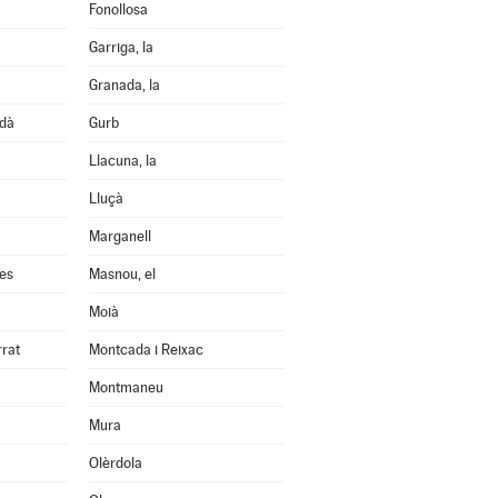
Fonollosa
Garriga, la
Granada, la
edà
Gurb
Llacuna, la
Lluçà
Marganell
les
Masnou, el
Moià
rrat
Montcada i Reixac
Montmaneu
Mura
Olèrdola