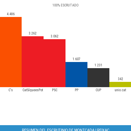
100
%
ESCRUTADO
4.486
3.262
3.062
1.607
1.231
342
C's
CatSíqueesPot
PSC
PP
CUP
unio.cat
RESUMEN DEL ESCRUTINIO DE MONTCADA I REIXAC