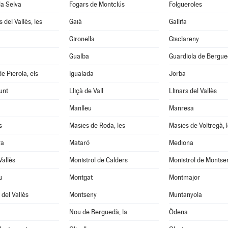
la Selva
Fogars de Montclús
Folgueroles
 del Vallès, les
Gaià
Gallifa
Gironella
Gisclareny
Gualba
Guardiola de Bergu
e Pierola, els
Igualada
Jorba
unt
Lliçà de Vall
Llinars del Vallès
Manlleu
Manresa
s
Masies de Roda, les
Masies de Voltregà, 
ra
Mataró
Mediona
Vallès
Monistrol de Calders
Monistrol de Montse
u
Montgat
Montmajor
del Vallès
Montseny
Muntanyola
Nou de Berguedà, la
Òdena