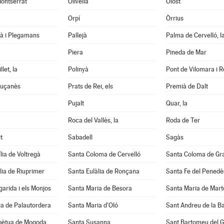
ontserrat
Olivella
Olost
Orpí
Òrrius
tà i Plegamans
Pallejà
Palma de Cervelló, l
Piera
Pineda de Mar
let, la
Polinyà
Pont de Vilomara i Ro
luçanès
Prats de Rei, els
Premià de Dalt
Pujalt
Quar, la
Roca del Vallès, la
Roda de Ter
t
Sabadell
Sagàs
lia de Voltregà
Santa Coloma de Cervelló
Santa Coloma de Gr
lia de Riuprimer
Santa Eulàlia de Ronçana
Santa Fe del Penedè
arida i els Monjos
Santa Maria de Besora
Santa Maria de Mart
a de Palautordera
Santa Maria d'Oló
Sant Andreu de la B
pètua de Mogoda
Santa Susanna
Sant Bartomeu del 