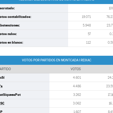
scrutado:
10
otos contabilizados:
19.071
76,2
bstenciones:
5.948
23,7
otos nulos:
57
0,
otos en blanco:
112
0,5
VOTOS POR PARTIDOS EN MONTCADA I REIXAC
ARTIDO
VOTOS
xSí
4.601
24,
's
4.486
23,5
atSíqueesPot
3.262
17,1
PSC
3.062
16,
PP
1.607
8,4