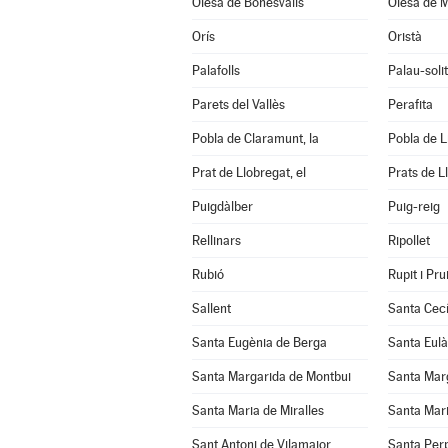
Olesa de Bonesvalls
Olesa de M
Orís
Oristà
Palafolls
Palau-soli
Parets del Vallès
Perafita
Pobla de Claramunt, la
Pobla de Lil
Prat de Llobregat, el
Prats de L
Puigdàlber
Puig-reig
Rellinars
Ripollet
Rubió
Rupit i Prui
Sallent
Santa Cecí
Santa Eugènia de Berga
Santa Eulà
Santa Margarida de Montbui
Santa Marg
Santa Maria de Miralles
Santa Mari
Sant Antoni de Vilamajor
Santa Per