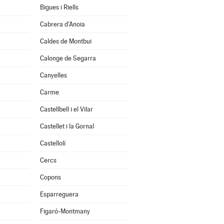
Bigues i Riells
Cabrera d'Anoia
Caldes de Montbui
Calonge de Segarra
Canyelles
Carme
Castellbell i el Vilar
Castellet i la Gornal
Castellolí
Cercs
Copons
Esparreguera
Figaró-Montmany