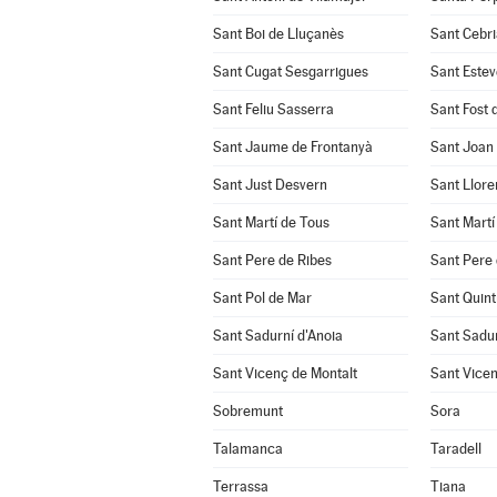
Sant Boi de Lluçanès
Sant Cebri
Sant Cugat Sesgarrigues
Sant Estev
Sant Feliu Sasserra
Sant Fost 
Sant Jaume de Frontanyà
Sant Joan
Sant Just Desvern
Sant Llore
Sant Martí de Tous
Sant Martí
Sant Pere de Ribes
Sant Pere 
Sant Pol de Mar
Sant Quint
Sant Sadurní d'Anoia
Sant Sadu
Sant Vicenç de Montalt
Sant Vicen
Sobremunt
Sora
Talamanca
Taradell
Terrassa
Tiana