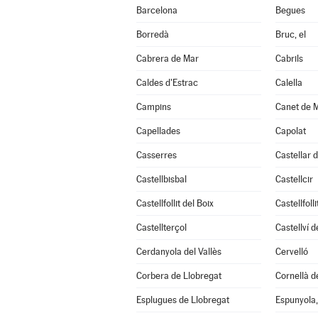
Barcelona
Begues
Borredà
Bruc, el
Cabrera de Mar
Cabrils
Caldes d'Estrac
Calella
Campins
Canet de 
Capellades
Capolat
Casserres
Castellar d
Castellbisbal
Castellcir
Castellfollit del Boix
Castellfoll
Castellterçol
Castellví 
Cerdanyola del Vallès
Cervelló
Corbera de Llobregat
Cornellà d
Esplugues de Llobregat
Espunyola, 