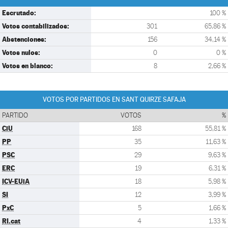
Escrutado:
100 %
Votos contabilizados:
301
65,86 %
Abstenciones:
156
34,14 %
Votos nulos:
0
0 %
Votos en blanco:
8
2,66 %
VOTOS POR PARTIDOS EN SANT QUIRZE SAFAJA
PARTIDO
VOTOS
%
CiU
168
55,81 %
PP
35
11,63 %
PSC
29
9,63 %
ERC
19
6,31 %
ICV-EUiA
18
5,98 %
SI
12
3,99 %
PxC
5
1,66 %
RI.cat
4
1,33 %