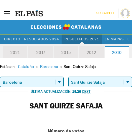
SUSCRÍBETE
Elecciones Cat
DIRECTO
RESULTADOS 2024
RESULTADOS 2021
EN MAPAS
C
2021
2017
2015
2012
2010
Estás en:
Cataluña
»
Barcelona
»
Sant Quirze Safaja
19.26
ÚLTIMA ACTUALIZACIÓN:
CEST
SANT QUIRZE SAFAJA
Número de votos