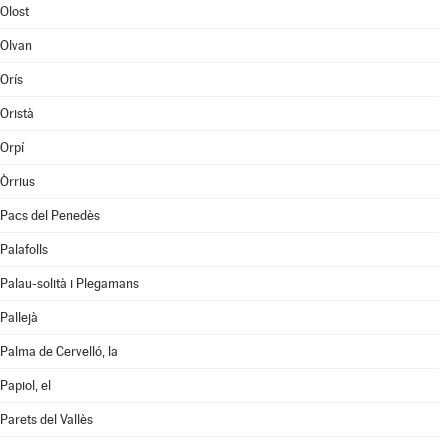
Olost
Olvan
Orís
Oristà
Orpí
Òrrius
Pacs del Penedès
Palafolls
Palau-solità i Plegamans
Pallejà
Palma de Cervelló, la
Papiol, el
Parets del Vallès