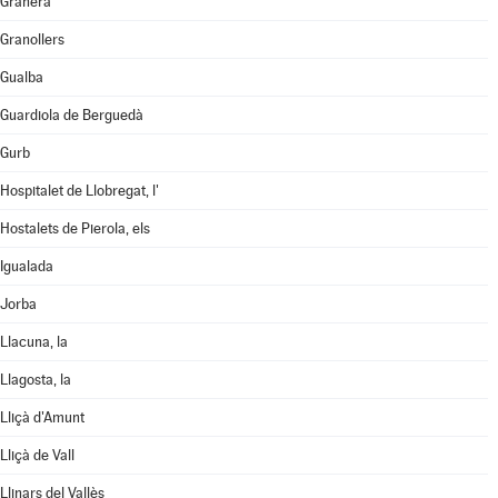
Granera
Granollers
Gualba
Guardiola de Berguedà
Gurb
Hospitalet de Llobregat, l'
Hostalets de Pierola, els
Igualada
Jorba
Llacuna, la
Llagosta, la
Lliçà d'Amunt
Lliçà de Vall
Llinars del Vallès