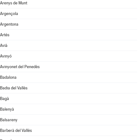
Arenys de Munt
Argençola
Argentona
Artés
Avià
Avinyó
Avinyonet del Penedès
Badalona
Badia del Vallès
Bagà
Balenyà
Balsareny
Barberà del Vallès