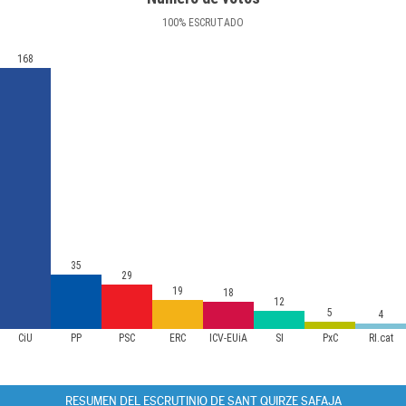
100
%
ESCRUTADO
168
35
29
19
18
12
5
4
CiU
PP
PSC
ERC
ICV-EUiA
SI
PxC
RI.cat
RESUMEN DEL ESCRUTINIO DE SANT QUIRZE SAFAJA