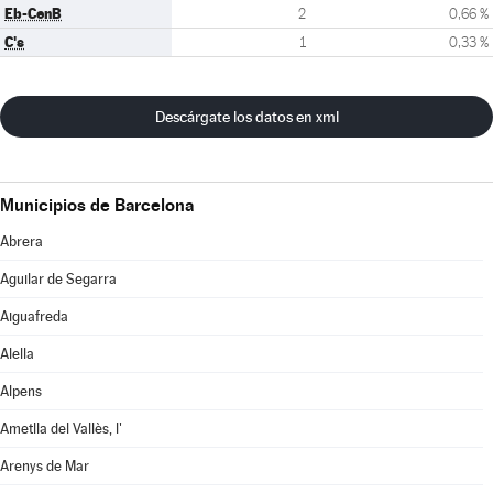
Eb-CenB
2
0,66 %
C's
1
0,33 %
Descárgate los datos en xml
Municipios de Barcelona
Abrera
Aguilar de Segarra
Aiguafreda
Alella
Alpens
Ametlla del Vallès, l'
Arenys de Mar