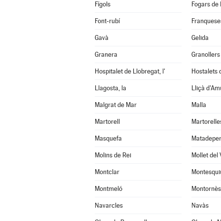
Fígols
Fogars de 
Font-rubí
Franqueses
Gavà
Gelida
Granera
Granollers
Hospitalet de Llobregat, l'
Hostalets d
Llagosta, la
Lliçà d'Am
Malgrat de Mar
Malla
Martorell
Martorelle
Masquefa
Matadepe
Molins de Rei
Mollet del 
Montclar
Montesqui
Montmeló
Montornès 
Navarcles
Navàs