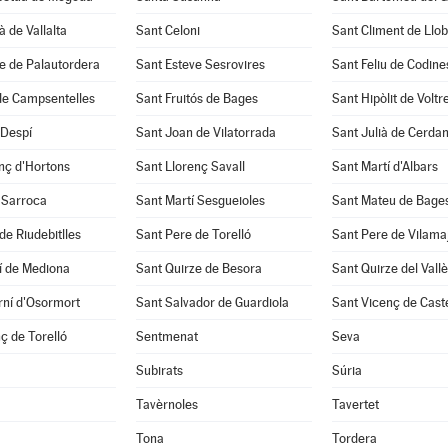
à de Vallalta
Sant Celoni
Sant Climent de Llo
e de Palautordera
Sant Esteve Sesrovires
Sant Feliu de Codine
de Campsentelles
Sant Fruitós de Bages
Sant Hipòlit de Voltr
 Despí
Sant Joan de Vilatorrada
Sant Julià de Cerda
nç d'Hortons
Sant Llorenç Savall
Sant Martí d'Albars
 Sarroca
Sant Martí Sesgueioles
Sant Mateu de Bage
de Riudebitlles
Sant Pere de Torelló
Sant Pere de Vilama
í de Mediona
Sant Quirze de Besora
Sant Quirze del Vall
rní d'Osormort
Sant Salvador de Guardiola
Sant Vicenç de Caste
ç de Torelló
Sentmenat
Seva
Subirats
Súria
Tavèrnoles
Tavertet
Tona
Tordera