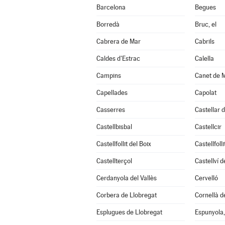
Barcelona
Begues
Borredà
Bruc, el
Cabrera de Mar
Cabrils
Caldes d'Estrac
Calella
Campins
Canet de 
Capellades
Capolat
Casserres
Castellar d
Castellbisbal
Castellcir
Castellfollit del Boix
Castellfoll
Castellterçol
Castellví 
Cerdanyola del Vallès
Cervelló
Corbera de Llobregat
Cornellà d
Esplugues de Llobregat
Espunyola, 