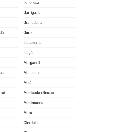
Fonollosa
Garriga, la
Granada, la
edà
Gurb
Llacuna, la
Lluçà
Marganell
les
Masnou, el
Moià
rrat
Montcada i Reixac
Montmaneu
Mura
Olèrdola