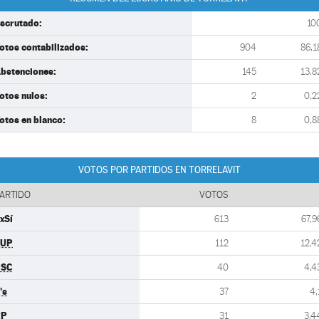
scrutado:
10
otos contabilizados:
904
86,1
bstenciones:
145
13,8
otos nulos:
2
0,2
otos en blanco:
8
0,8
VOTOS POR PARTIDOS EN TORRELAVIT
ARTIDO
VOTOS
xSí
613
67,9
CUP
112
12,4
PSC
40
4,4
's
37
4,
PP
31
3,4