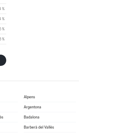
4 %
4 %
5 %
3 %
Alpens
Argentona
ès
Badalona
Barberà del Vallès