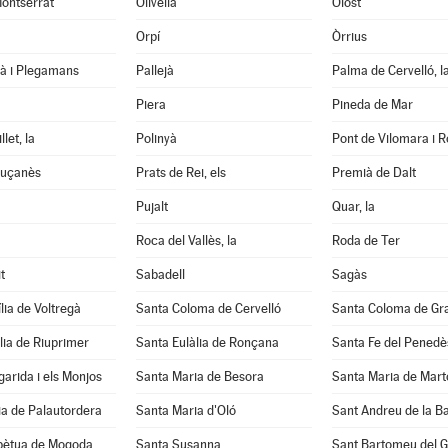
ontserrat
Olivella
Olost
Orpí
Òrrius
tà i Plegamans
Pallejà
Palma de Cervelló, l
Piera
Pineda de Mar
let, la
Polinyà
Pont de Vilomara i Ro
luçanès
Prats de Rei, els
Premià de Dalt
Pujalt
Quar, la
Roca del Vallès, la
Roda de Ter
t
Sabadell
Sagàs
lia de Voltregà
Santa Coloma de Cervelló
Santa Coloma de Gr
lia de Riuprimer
Santa Eulàlia de Ronçana
Santa Fe del Penedè
arida i els Monjos
Santa Maria de Besora
Santa Maria de Mart
a de Palautordera
Santa Maria d'Oló
Sant Andreu de la B
pètua de Mogoda
Santa Susanna
Sant Bartomeu del 