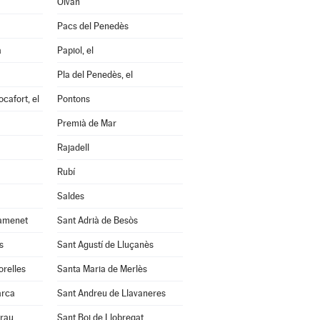
Olvan
Pacs del Penedès
a
Papiol, el
Pla del Penedès, el
cafort, el
Pontons
Premià de Mar
Rajadell
Rubí
Saldes
amenet
Sant Adrià de Besòs
s
Sant Agustí de Lluçanès
orelles
Santa Maria de Merlès
arca
Sant Andreu de Llavaneres
Grau
Sant Boi de Llobregat