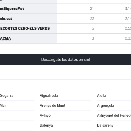
atSíqueesPot
31
3,4
nio.cat
22
2,4
ECORTES CERO-ELS VERDS
5
0,5
PACMA
3
0,3
Descárgate los datos en xml
 Segarra
Aiguafreda
Alella
 Mar
Arenys de Munt
Argençola
Avinyó
Avinyonet del Pened
Balenyà
Balsareny