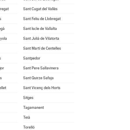
bregat
Sant Cugat del Vallès
s
Sant Feliu de Llobregat
egà
Sant Iscle de Vallalta
nyola
Sant Julià de Vilatorta
Sant Martí de Centelles
s
Santpedor
jor
Sant Pere Sallavinera
ès
Sant Quirze Safaja
llet
Sant Vicenç dels Horts
Sitges
Tagamanent
Teià
Torelló