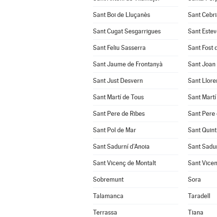
Sant Boi de Lluçanès
Sant Cebri
Sant Cugat Sesgarrigues
Sant Estev
Sant Feliu Sasserra
Sant Fost 
Sant Jaume de Frontanyà
Sant Joan
Sant Just Desvern
Sant Llore
Sant Martí de Tous
Sant Martí
Sant Pere de Ribes
Sant Pere 
Sant Pol de Mar
Sant Quint
Sant Sadurní d'Anoia
Sant Sadu
Sant Vicenç de Montalt
Sant Vicen
Sobremunt
Sora
Talamanca
Taradell
Terrassa
Tiana