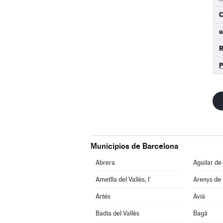
C
u
R
Municipios de Barcelona
Abrera
Aguilar de
Ametlla del Vallès, l'
Arenys de
Artés
Avià
Badia del Vallès
Bagà