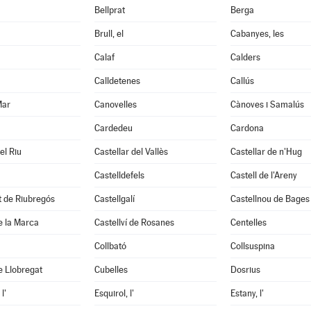
Bellprat
Berga
Brull, el
Cabanyes, les
Calaf
Calders
Calldetenes
Callús
Mar
Canovelles
Cànoves i Samalús
Cardedeu
Cardona
el Riu
Castellar del Vallès
Castellar de n'Hug
Castelldefels
Castell de l'Areny
it de Riubregós
Castellgalí
Castellnou de Bages
de la Marca
Castellví de Rosanes
Centelles
Collbató
Collsuspina
e Llobregat
Cubelles
Dosrius
l'
Esquirol, l'
Estany, l'