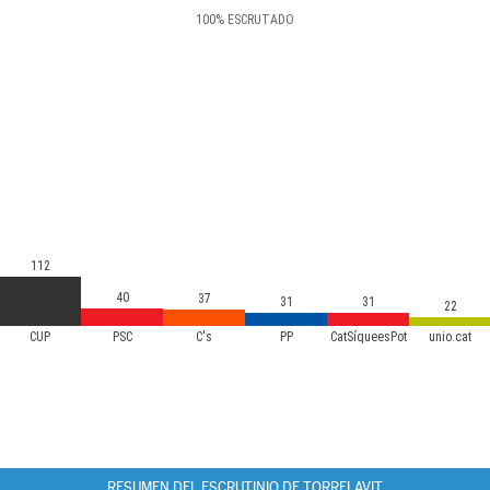
100
%
ESCRUTADO
112
40
37
31
31
22
CUP
PSC
C's
PP
CatSíqueesPot
unio.cat
RESUMEN DEL ESCRUTINIO DE TORRELAVIT