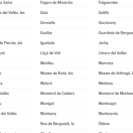
la Selva
Fogars de Montclús
Folgueroles
 del Vallès, les
Gaià
Gallifa
Gironella
Gisclareny
Gualba
Guardiola de Bergu
e Pierola, els
Igualada
Jorba
unt
Lliçà de Vall
Llinars del Vallès
Manlleu
Manresa
s
Masies de Roda, les
Masies de Voltregà, 
ra
Mataró
Mediona
Vallès
Monistrol de Calders
Monistrol de Montse
u
Montgat
Montmajor
del Vallès
Montseny
Muntanyola
Nou de Berguedà, la
Òdena