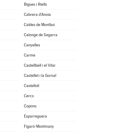
Bigues i Riells
Cabrera d'Anoia
Caldes de Montbui
Calonge de Segarra
Canyelles
Carme
Castellbell i el Vilar
Castellet i la Gornal
Castellolí
Cercs
Copons
Esparreguera
Figaró-Montmany