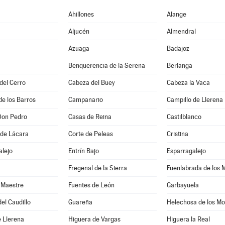
Ahillones
Alange
Aljucén
Almendral
Azuaga
Badajoz
Benquerencia de la Serena
Berlanga
 del Cerro
Cabeza del Buey
Cabeza la Vaca
de los Barros
Campanario
Campillo de Llerena
Don Pedro
Casas de Reina
Castilblanco
 de Lácara
Corte de Peleas
Cristina
alejo
Entrín Bajo
Esparragalejo
Fregenal de la Sierra
Fuenlabrada de los 
 Maestre
Fuentes de León
Garbayuela
el Caudillo
Guareña
Helechosa de los Mo
 Llerena
Higuera de Vargas
Higuera la Real