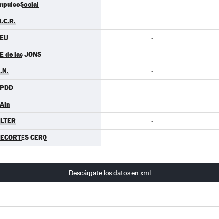
mpulsoSocial
-
.C.R.
-
CEU
-
E de las JONS
-
.N.
-
EPDD
-
AIn
-
LTER
-
ECORTES CERO
-
Descárgate los datos en xml