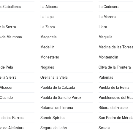
os Caballeros
La Albuera
La Codosera
La Lapa
La Morera
 la Sierra
La Zarza
Llera
s de Maimona
Magacela
Maguilla
Medellín
Medina de las Torre
Monesterio
Montemolín
 de Pela
Nogales
Oliva de la Frontera
e la Sierra
Orellana la Vieja
Palomas
 Alcocer
Puebla de la Calzada
Puebla de la Reina
 Obando
Puebla de Sancho Pérez
Pueblonuevo del Gu
Retamal de Llerena
Ribera del Fresno
a de los Barros
Sancti-Spíritus
San Pedro de Mérid
e de Alcántara
Segura de León
Siruela