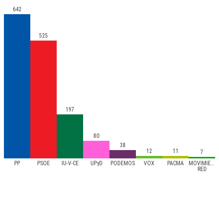
642
525
197
80
38
12
11
7
PP
PSOE
IU-V-CE
UPyD
PODEMOS
VOX
PACMA
MOVIMIEN
RED