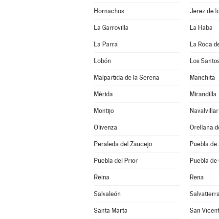
Hornachos
Jerez de l
La Garrovilla
La Haba
La Parra
La Roca de
Lobón
Los Santo
Malpartida de la Serena
Manchita
Mérida
Mirandilla
Montijo
Navalvillar
Olivenza
Orellana d
Peraleda del Zaucejo
Puebla de
Puebla del Prior
Puebla de
Reina
Rena
Salvaleón
Salvatierr
Santa Marta
San Vicent