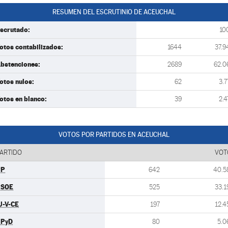
RESUMEN DEL ESCRUTINIO DE ACEUCHAL
scrutado:
10
otos contabilizados:
1644
37.9
bstenciones:
2689
62.0
otos nulos:
62
3.7
otos en blanco:
39
2.4
VOTOS POR PARTIDOS EN ACEUCHAL
ARTIDO
VOT
PP
642
40.5
PSOE
525
33.1
U-V-CE
197
12.4
UPyD
80
5.0