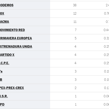
PODEMOS
38
2.
VOX
12
0.7
PACMA
11
0.
OVIMIENTO RED
7
0.4
PRIMAVERA EUROPEA
5
0.3
EXTREMADURA UNIDA
4
0.2
ARTIDO X
4
0.2
.C.P.E.
4
0.2
's
3
0.1
EB
3
0.1
PEX-PREX-CREX
2
0.1
.S.R.
1
0.0
LPD
1
0.0