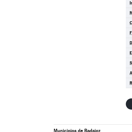
I
M
F
D
S
A
R
Municipios de Badajoz