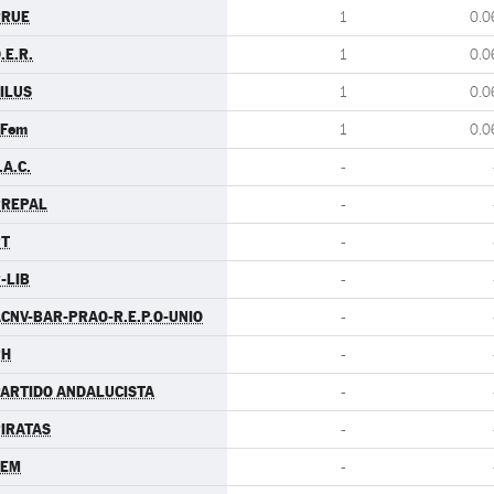
RRUE
1
0.0
.E.R.
1
0.0
ILUS
1
0.0
.Fem
1
0.0
.A.C.
-
PREPAL
-
PT
-
-LIB
-
CNV-BAR-PRAO-R.E.P.O-UNIO
-
PH
-
ARTIDO ANDALUCISTA
-
IRATAS
-
LEM
-