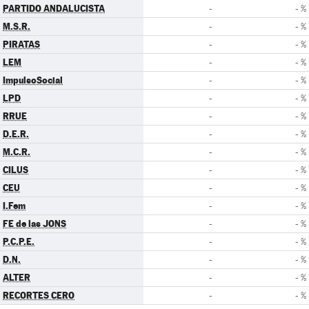
PARTIDO ANDALUCISTA
-
- %
M.S.R.
-
- %
PIRATAS
-
- %
LEM
-
- %
ImpulsoSocial
-
- %
LPD
-
- %
RRUE
-
- %
D.E.R.
-
- %
M.C.R.
-
- %
CILUS
-
- %
CEU
-
- %
I.Fem
-
- %
FE de las JONS
-
- %
P.C.P.E.
-
- %
D.N.
-
- %
ALTER
-
- %
RECORTES CERO
-
- %