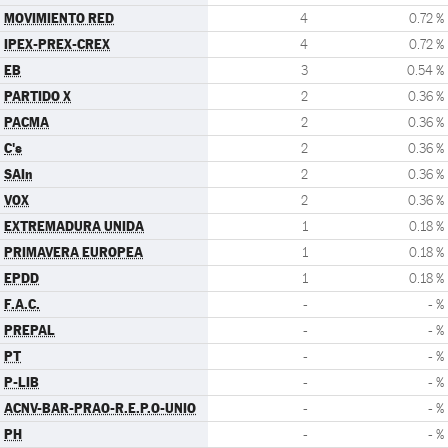
MOVIMIENTO RED
4
0.72 %
IPEX-PREX-CREX
4
0.72 %
EB
3
0.54 %
PARTIDO X
2
0.36 %
PACMA
2
0.36 %
C's
2
0.36 %
SAIn
2
0.36 %
VOX
2
0.36 %
EXTREMADURA UNIDA
1
0.18 %
PRIMAVERA EUROPEA
1
0.18 %
EPDD
1
0.18 %
F.A.C.
-
- %
PREPAL
-
- %
PT
-
- %
P-LIB
-
- %
ACNV-BAR-PRAO-R.E.P.O-UNIO
-
- %
PH
-
- %