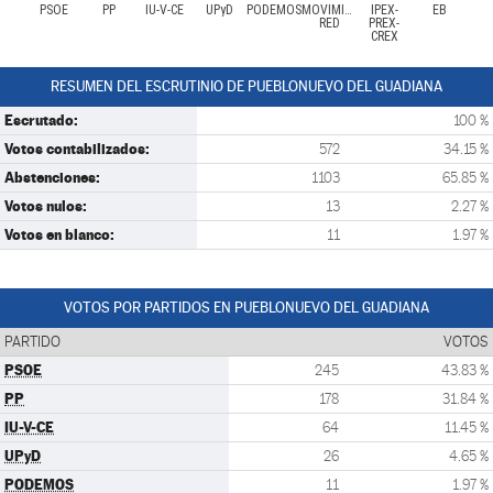
PSOE
PP
IU-V-CE
UPyD
PODEMOS
MOVIMIENTO
IPEX-
EB
RED
PREX-
CREX
RESUMEN DEL ESCRUTINIO DE PUEBLONUEVO DEL GUADIANA
Escrutado:
100 %
Votos contabilizados:
572
34.15 %
Abstenciones:
1103
65.85 %
Votos nulos:
13
2.27 %
Votos en blanco:
11
1.97 %
VOTOS POR PARTIDOS EN PUEBLONUEVO DEL GUADIANA
PARTIDO
VOTOS
PSOE
245
43.83 %
PP
178
31.84 %
IU-V-CE
64
11.45 %
UPyD
26
4.65 %
PODEMOS
11
1.97 %