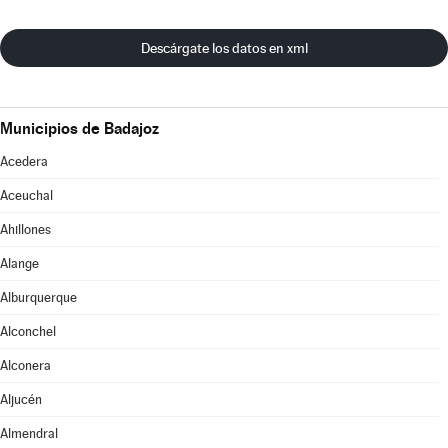
Descárgate los datos en xml
Municipios de Badajoz
Acedera
Aceuchal
Ahillones
Alange
Alburquerque
Alconchel
Alconera
Aljucén
Almendral