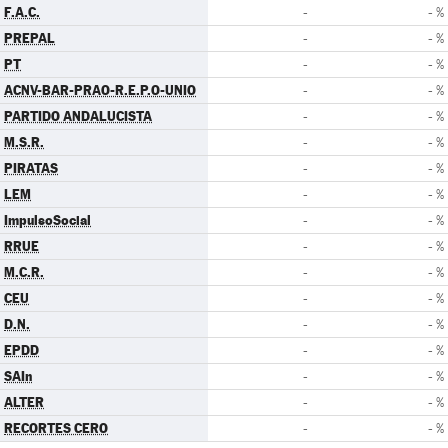
F.A.C.
-
- %
PREPAL
-
- %
PT
-
- %
ACNV-BAR-PRAO-R.E.P.O-UNIO
-
- %
PARTIDO ANDALUCISTA
-
- %
M.S.R.
-
- %
PIRATAS
-
- %
LEM
-
- %
ImpulsoSocial
-
- %
RRUE
-
- %
M.C.R.
-
- %
CEU
-
- %
D.N.
-
- %
EPDD
-
- %
SAIn
-
- %
ALTER
-
- %
RECORTES CERO
-
- %