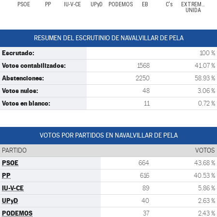
PSOE
PP
IU-V-CE
UPyD
PODEMOS
EB
C's
EXTREMADUR
UNIDA
RESUMEN DEL ESCRUTINIO DE NAVALVILLAR DE PELA
Escrutado:
100 %
Votos contabilizados:
1568
41.07 %
Abstenciones:
2250
58.93 %
Votos nulos:
48
3.06 %
Votos en blanco:
11
0.72 %
VOTOS POR PARTIDOS EN NAVALVILLAR DE PELA
PARTIDO
VOTOS
PSOE
664
43.68 %
PP
616
40.53 %
IU-V-CE
89
5.86 %
UPyD
40
2.63 %
PODEMOS
37
2.43 %