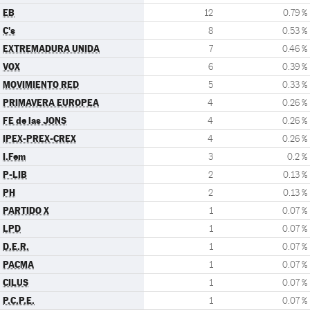
EB
12
0.79 %
C's
8
0.53 %
EXTREMADURA UNIDA
7
0.46 %
VOX
6
0.39 %
MOVIMIENTO RED
5
0.33 %
PRIMAVERA EUROPEA
4
0.26 %
FE de las JONS
4
0.26 %
IPEX-PREX-CREX
4
0.26 %
I.Fem
3
0.2 %
P-LIB
2
0.13 %
PH
2
0.13 %
PARTIDO X
1
0.07 %
LPD
1
0.07 %
D.E.R.
1
0.07 %
PACMA
1
0.07 %
CILUS
1
0.07 %
P.C.P.E.
1
0.07 %