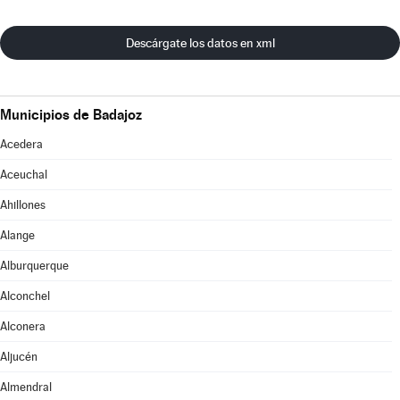
Descárgate los datos en xml
Municipios de Badajoz
Acedera
Aceuchal
Ahillones
Alange
Alburquerque
Alconchel
Alconera
Aljucén
Almendral