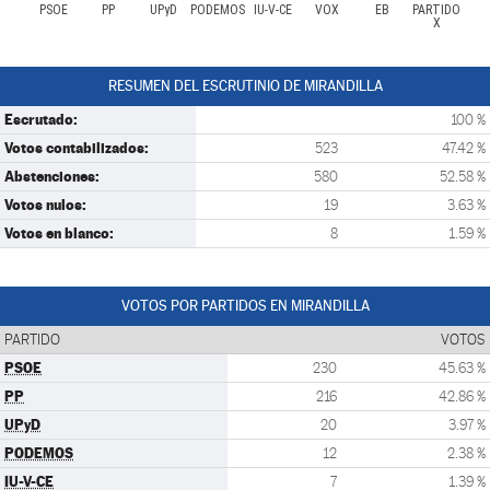
PSOE
PP
UPyD
PODEMOS
IU-V-CE
VOX
EB
PARTIDO
X
RESUMEN DEL ESCRUTINIO DE MIRANDILLA
Escrutado:
100 %
Votos contabilizados:
523
47.42 %
Abstenciones:
580
52.58 %
Votos nulos:
19
3.63 %
Votos en blanco:
8
1.59 %
VOTOS POR PARTIDOS EN MIRANDILLA
PARTIDO
VOTOS
PSOE
230
45.63 %
PP
216
42.86 %
UPyD
20
3.97 %
PODEMOS
12
2.38 %
IU-V-CE
7
1.39 %