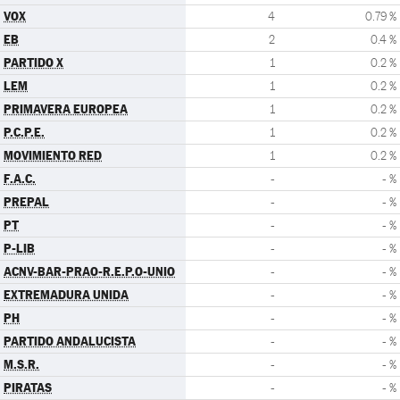
VOX
4
0.79 %
EB
2
0.4 %
PARTIDO X
1
0.2 %
LEM
1
0.2 %
PRIMAVERA EUROPEA
1
0.2 %
P.C.P.E.
1
0.2 %
MOVIMIENTO RED
1
0.2 %
F.A.C.
-
- %
PREPAL
-
- %
PT
-
- %
P-LIB
-
- %
ACNV-BAR-PRAO-R.E.P.O-UNIO
-
- %
EXTREMADURA UNIDA
-
- %
PH
-
- %
PARTIDO ANDALUCISTA
-
- %
M.S.R.
-
- %
PIRATAS
-
- %