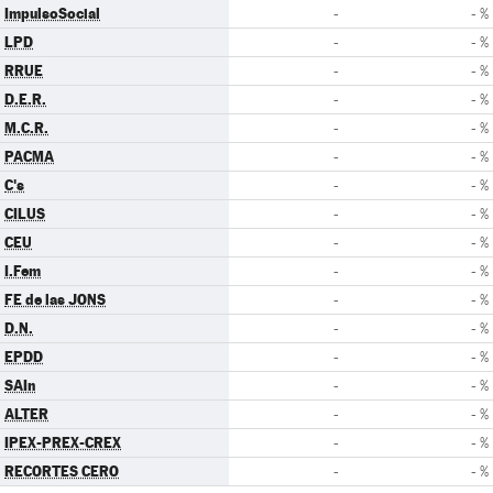
ImpulsoSocial
-
- %
LPD
-
- %
RRUE
-
- %
D.E.R.
-
- %
M.C.R.
-
- %
PACMA
-
- %
C's
-
- %
CILUS
-
- %
CEU
-
- %
I.Fem
-
- %
FE de las JONS
-
- %
D.N.
-
- %
EPDD
-
- %
SAIn
-
- %
ALTER
-
- %
IPEX-PREX-CREX
-
- %
RECORTES CERO
-
- %