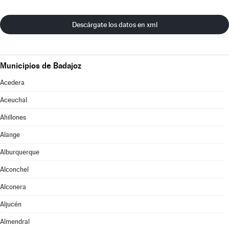
Descárgate los datos en xml
Municipios de Badajoz
Acedera
Aceuchal
Ahillones
Alange
Alburquerque
Alconchel
Alconera
Aljucén
Almendral