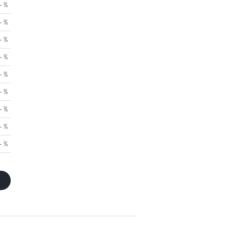
- %
- %
- %
- %
- %
- %
- %
- %
- %