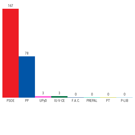
167
78
3
3
0
0
0
0
PSOE
PP
UPyD
IU-V-CE
F.A.C.
PREPAL
PT
P-LIB