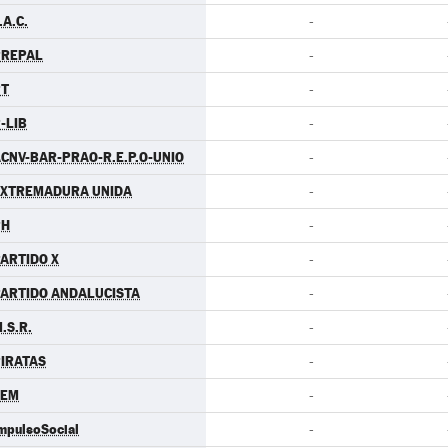
.A.C.
-
PREPAL
-
PT
-
-LIB
-
CNV-BAR-PRAO-R.E.P.O-UNIO
-
EXTREMADURA UNIDA
-
PH
-
ARTIDO X
-
ARTIDO ANDALUCISTA
-
.S.R.
-
IRATAS
-
LEM
-
mpulsoSocial
-