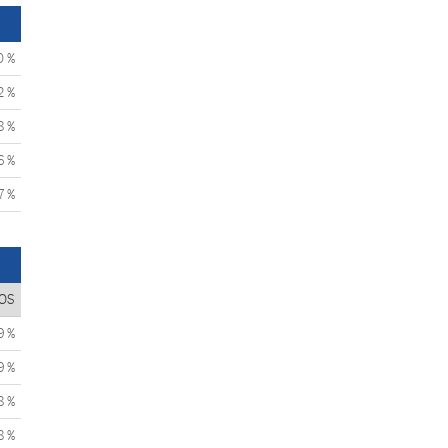
0 %
2 %
8 %
6 %
7 %
OS
9 %
9 %
8 %
8 %