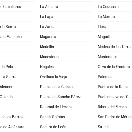
os Caballeros
La Albuera
La Codosera
La Lapa
La Morera
 la Sierra
La Zarza
Llera
s de Maimona
Magacela
Maguilla
Medellín
Medina de las Torre
Monesterio
Montemolín
 de Pela
Nogales
Oliva de la Frontera
e la Sierra
Orellana la Vieja
Palomas
 Alcocer
Puebla de la Calzada
Puebla de la Reina
 Obando
Puebla de Sancho Pérez
Pueblonuevo del Gu
Retamal de Llerena
Ribera del Fresno
a de los Barros
Sancti-Spíritus
San Pedro de Mérid
e de Alcántara
Segura de León
Siruela