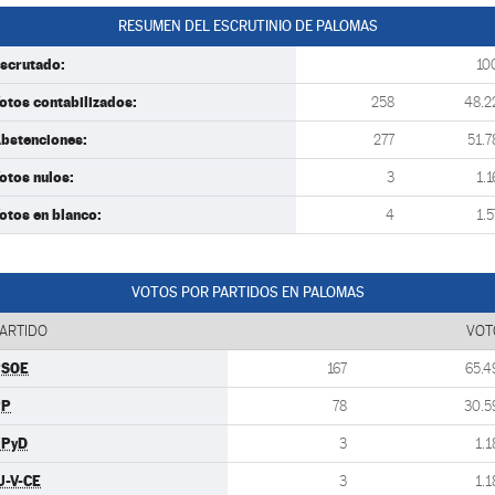
RESUMEN DEL ESCRUTINIO DE PALOMAS
scrutado:
10
otos contabilizados:
258
48.2
bstenciones:
277
51.7
otos nulos:
3
1.1
otos en blanco:
4
1.5
VOTOS POR PARTIDOS EN PALOMAS
ARTIDO
VOT
PSOE
167
65.4
PP
78
30.5
UPyD
3
1.1
U-V-CE
3
1.1