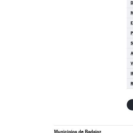
D
M
S
A
I
R
Municipios de Badajoz