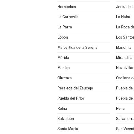
Hornachos
Jerez de l
La Garrovilla
La Haba
La Parra
La Roca de
Lobón
Los Santo
Malpartida de la Serena
Manchita
Mérida
Mirandilla
Montijo
Navalvillar
Olivenza
Orellana d
Peraleda del Zaucejo
Puebla de
Puebla del Prior
Puebla de
Reina
Rena
Salvaleón
Salvatierr
Santa Marta
San Vicent