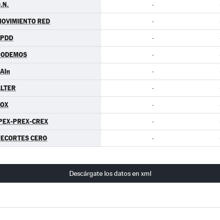
.N.
-
OVIMIENTO RED
-
EPDD
-
PODEMOS
-
AIn
-
LTER
-
VOX
-
PEX-PREX-CREX
-
ECORTES CERO
-
Descárgate los datos en xml