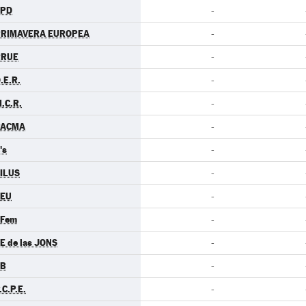
LPD
-
PRIMAVERA EUROPEA
-
RRUE
-
.E.R.
-
.C.R.
-
PACMA
-
's
-
ILUS
-
CEU
-
.Fem
-
E de las JONS
-
EB
-
.C.P.E.
-