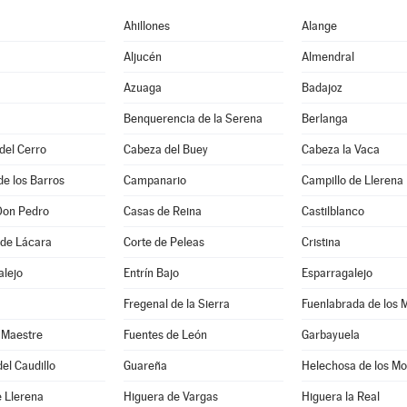
Ahillones
Alange
Aljucén
Almendral
Azuaga
Badajoz
Benquerencia de la Serena
Berlanga
 del Cerro
Cabeza del Buey
Cabeza la Vaca
de los Barros
Campanario
Campillo de Llerena
Don Pedro
Casas de Reina
Castilblanco
 de Lácara
Corte de Peleas
Cristina
alejo
Entrín Bajo
Esparragalejo
Fregenal de la Sierra
Fuenlabrada de los 
 Maestre
Fuentes de León
Garbayuela
el Caudillo
Guareña
Helechosa de los Mo
 Llerena
Higuera de Vargas
Higuera la Real