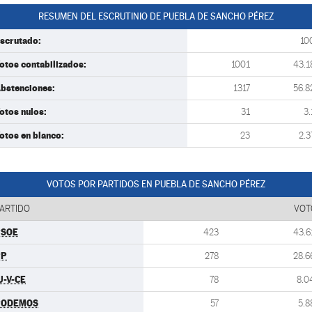
RESUMEN DEL ESCRUTINIO DE PUEBLA DE SANCHO PÉREZ
scrutado:
10
otos contabilizados:
1001
43.1
bstenciones:
1317
56.8
otos nulos:
31
3.
otos en blanco:
23
2.3
VOTOS POR PARTIDOS EN PUEBLA DE SANCHO PÉREZ
ARTIDO
VOT
PSOE
423
43.6
PP
278
28.6
U-V-CE
78
8.0
PODEMOS
57
5.8