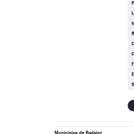
P
I
C
F
S
Municipios de Badajoz