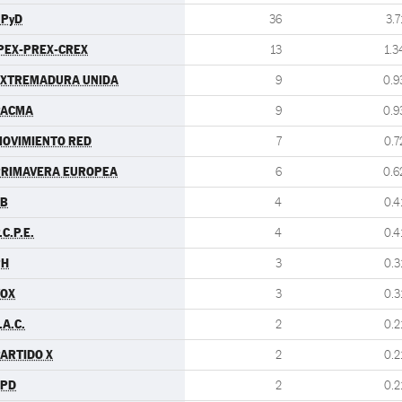
UPyD
36
3.7
PEX-PREX-CREX
13
1.3
EXTREMADURA UNIDA
9
0.9
PACMA
9
0.9
OVIMIENTO RED
7
0.7
PRIMAVERA EUROPEA
6
0.6
EB
4
0.4
.C.P.E.
4
0.4
PH
3
0.3
VOX
3
0.3
.A.C.
2
0.2
ARTIDO X
2
0.2
LPD
2
0.2