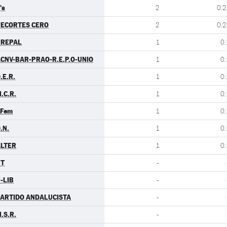
's
2
0.2
ECORTES CERO
2
0.2
PREPAL
1
0.
CNV-BAR-PRAO-R.E.P.O-UNIO
1
0.
.E.R.
1
0.
.C.R.
1
0.
.Fem
1
0.
.N.
1
0.
LTER
1
0.
PT
-
-LIB
-
ARTIDO ANDALUCISTA
-
.S.R.
-