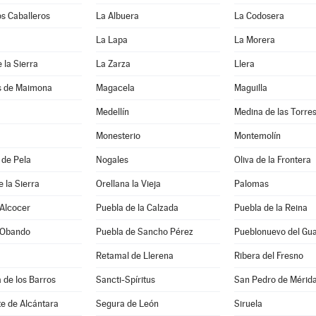
os Caballeros
La Albuera
La Codosera
La Lapa
La Morera
 la Sierra
La Zarza
Llera
s de Maimona
Magacela
Maguilla
Medellín
Medina de las Torre
Monesterio
Montemolín
 de Pela
Nogales
Oliva de la Frontera
e la Sierra
Orellana la Vieja
Palomas
 Alcocer
Puebla de la Calzada
Puebla de la Reina
 Obando
Puebla de Sancho Pérez
Pueblonuevo del Gu
Retamal de Llerena
Ribera del Fresno
a de los Barros
Sancti-Spíritus
San Pedro de Mérid
e de Alcántara
Segura de León
Siruela