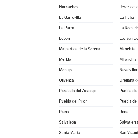
Hornachos
Jerez de l
La Garrovilla
La Haba
La Parra
La Roca de
Lobón
Los Santo
Malpartida de la Serena
Manchita
Mérida
Mirandilla
Montijo
Navalvillar
Olivenza
Orellana d
Peraleda del Zaucejo
Puebla de
Puebla del Prior
Puebla de
Reina
Rena
Salvaleón
Salvatierr
Santa Marta
San Vicent