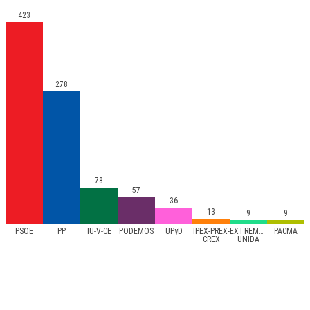
423
278
78
57
36
13
9
9
PSOE
PP
IU-V-CE
PODEMOS
UPyD
IPEX-PREX-
EXTREMADURA
PACMA
CREX
UNIDA