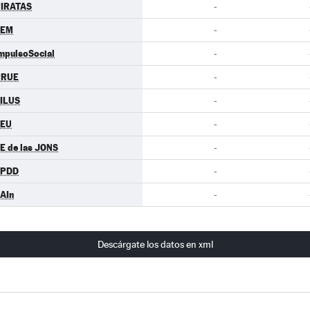
IRATAS
-
LEM
-
mpulsoSocial
-
RRUE
-
ILUS
-
CEU
-
E de las JONS
-
EPDD
-
AIn
-
Descárgate los datos en xml