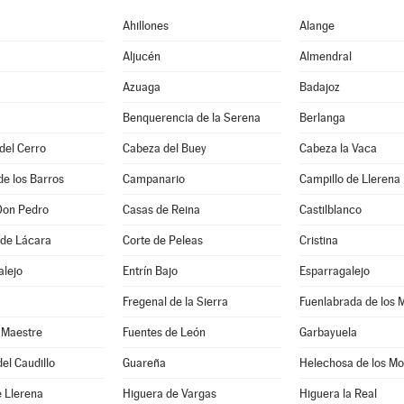
Ahillones
Alange
Aljucén
Almendral
Azuaga
Badajoz
Benquerencia de la Serena
Berlanga
 del Cerro
Cabeza del Buey
Cabeza la Vaca
de los Barros
Campanario
Campillo de Llerena
Don Pedro
Casas de Reina
Castilblanco
 de Lácara
Corte de Peleas
Cristina
alejo
Entrín Bajo
Esparragalejo
Fregenal de la Sierra
Fuenlabrada de los 
 Maestre
Fuentes de León
Garbayuela
el Caudillo
Guareña
Helechosa de los Mo
 Llerena
Higuera de Vargas
Higuera la Real