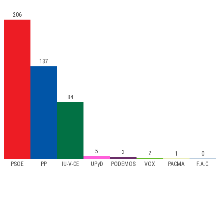
206
137
84
5
3
2
1
0
PSOE
PP
IU-V-CE
UPyD
PODEMOS
VOX
PACMA
F.A.C.