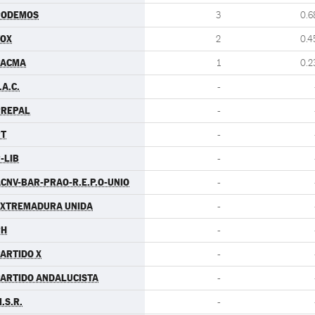
PODEMOS
3
0.6
VOX
2
0.4
PACMA
1
0.2
.A.C.
-
PREPAL
-
PT
-
-LIB
-
CNV-BAR-PRAO-R.E.P.O-UNIO
-
EXTREMADURA UNIDA
-
PH
-
ARTIDO X
-
ARTIDO ANDALUCISTA
-
.S.R.
-