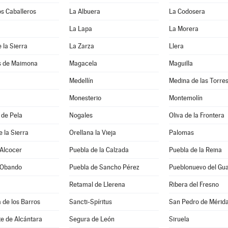
os Caballeros
La Albuera
La Codosera
La Lapa
La Morera
 la Sierra
La Zarza
Llera
s de Maimona
Magacela
Maguilla
Medellín
Medina de las Torre
Monesterio
Montemolín
 de Pela
Nogales
Oliva de la Frontera
e la Sierra
Orellana la Vieja
Palomas
 Alcocer
Puebla de la Calzada
Puebla de la Reina
 Obando
Puebla de Sancho Pérez
Pueblonuevo del Gu
Retamal de Llerena
Ribera del Fresno
a de los Barros
Sancti-Spíritus
San Pedro de Mérid
e de Alcántara
Segura de León
Siruela