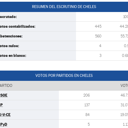
RESUMEN DEL ESCRUTINIO DE CHELES
scrutado:
10
otos contabilizados:
445
44.2
bstenciones:
560
55.7
otos nulos:
4
0.
otos en blanco:
3
0.6
VOTOS POR PARTIDOS EN CHELES
ARTIDO
VOT
PSOE
206
46.7
PP
137
31.0
U-V-CE
84
19.0
UPyD
5
1.1