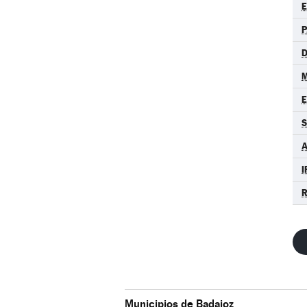
P
D
M
S
A
I
R
Municipios de Badajoz