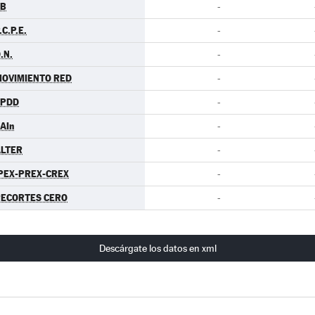
EB
-
.C.P.E.
-
.N.
-
OVIMIENTO RED
-
EPDD
-
AIn
-
LTER
-
PEX-PREX-CREX
-
ECORTES CERO
-
Descárgate los datos en xml