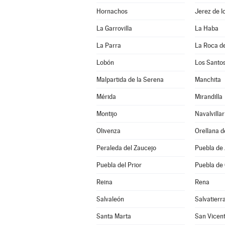
Hornachos
Jerez de l
La Garrovilla
La Haba
La Parra
La Roca de
Lobón
Los Santo
Malpartida de la Serena
Manchita
Mérida
Mirandilla
Montijo
Navalvillar
Olivenza
Orellana d
Peraleda del Zaucejo
Puebla de
Puebla del Prior
Puebla de
Reina
Rena
Salvaleón
Salvatierr
Santa Marta
San Vicent