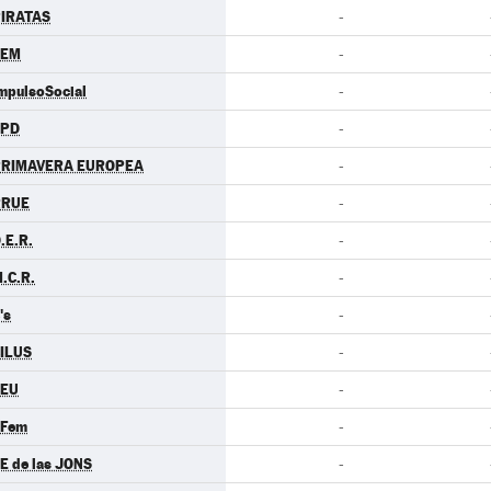
IRATAS
-
LEM
-
mpulsoSocial
-
LPD
-
PRIMAVERA EUROPEA
-
RRUE
-
.E.R.
-
.C.R.
-
's
-
ILUS
-
CEU
-
.Fem
-
E de las JONS
-