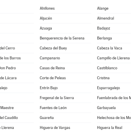
Ahillones
Alange
Aljucén
Almendral
Azuaga
Badajoz
Benquerencia de la Serena
Berlanga
 del Cerro
Cabeza del Buey
Cabeza la Vaca
de los Barros
Campanario
Campillo de Llerena
Don Pedro
Casas de Reina
Castilblanco
 de Lácara
Corte de Peleas
Cristina
alejo
Entrín Bajo
Esparragalejo
Fregenal de la Sierra
Fuenlabrada de los 
 Maestre
Fuentes de León
Garbayuela
el Caudillo
Guareña
Helechosa de los Mo
 Llerena
Higuera de Vargas
Higuera la Real