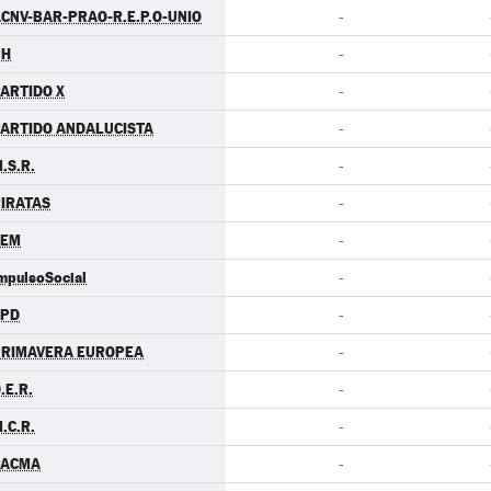
CNV-BAR-PRAO-R.E.P.O-UNIO
-
PH
-
ARTIDO X
-
ARTIDO ANDALUCISTA
-
.S.R.
-
IRATAS
-
LEM
-
mpulsoSocial
-
LPD
-
PRIMAVERA EUROPEA
-
.E.R.
-
.C.R.
-
PACMA
-