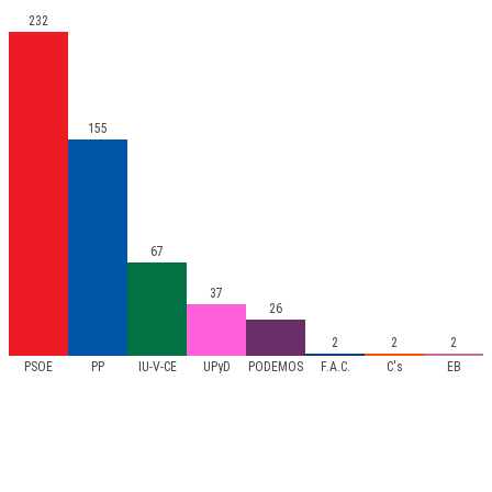
232
155
67
37
26
2
2
2
PSOE
PP
IU-V-CE
UPyD
PODEMOS
F.A.C.
C's
EB