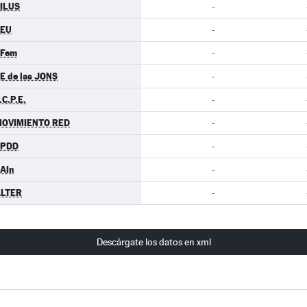
ILUS
-
CEU
-
.Fem
-
E de las JONS
-
.C.P.E.
-
OVIMIENTO RED
-
EPDD
-
AIn
-
LTER
-
Descárgate los datos en xml