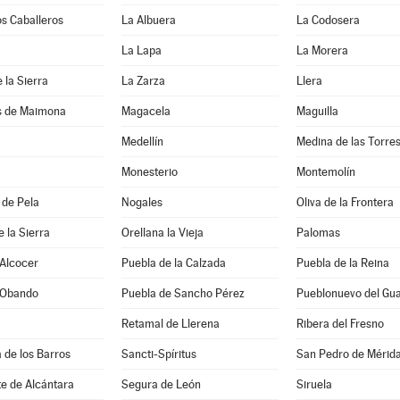
os Caballeros
La Albuera
La Codosera
La Lapa
La Morera
 la Sierra
La Zarza
Llera
s de Maimona
Magacela
Maguilla
Medellín
Medina de las Torre
Monesterio
Montemolín
 de Pela
Nogales
Oliva de la Frontera
e la Sierra
Orellana la Vieja
Palomas
 Alcocer
Puebla de la Calzada
Puebla de la Reina
 Obando
Puebla de Sancho Pérez
Pueblonuevo del Gu
Retamal de Llerena
Ribera del Fresno
a de los Barros
Sancti-Spíritus
San Pedro de Mérid
e de Alcántara
Segura de León
Siruela