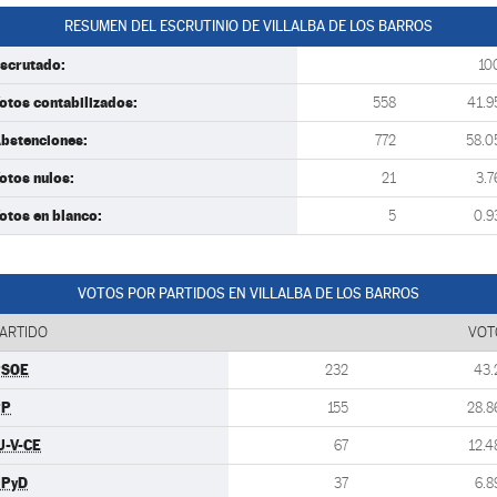
RESUMEN DEL ESCRUTINIO DE VILLALBA DE LOS BARROS
scrutado:
10
otos contabilizados:
558
41.9
bstenciones:
772
58.0
otos nulos:
21
3.7
otos en blanco:
5
0.9
VOTOS POR PARTIDOS EN VILLALBA DE LOS BARROS
ARTIDO
VOT
PSOE
232
43.
PP
155
28.8
U-V-CE
67
12.4
UPyD
37
6.8