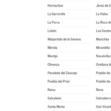
Hornachos
Jerez de l
La Garrovilla
La Haba
La Parra
La Roca de
Lobón
Los Santo
Malpartida de la Serena
Manchita
Mérida
Mirandilla
Montijo
Navalvillar
Olivenza
Orellana d
Peraleda del Zaucejo
Puebla de
Puebla del Prior
Puebla de
Reina
Rena
Salvaleón
Salvatierr
Santa Marta
San Vicent