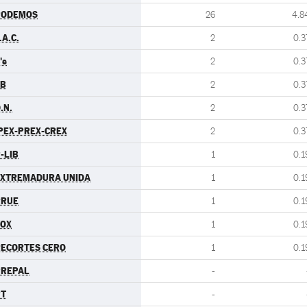
PODEMOS
26
4.8
.A.C.
2
0.3
's
2
0.3
EB
2
0.3
.N.
2
0.3
PEX-PREX-CREX
2
0.3
-LIB
1
0.1
EXTREMADURA UNIDA
1
0.1
RRUE
1
0.1
VOX
1
0.1
ECORTES CERO
1
0.1
PREPAL
-
PT
-