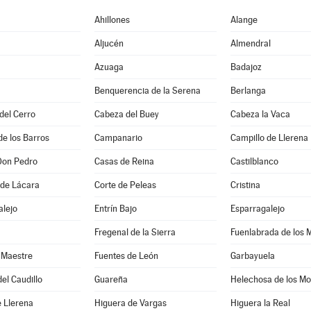
Ahillones
Alange
Aljucén
Almendral
Azuaga
Badajoz
Benquerencia de la Serena
Berlanga
 del Cerro
Cabeza del Buey
Cabeza la Vaca
de los Barros
Campanario
Campillo de Llerena
Don Pedro
Casas de Reina
Castilblanco
 de Lácara
Corte de Peleas
Cristina
alejo
Entrín Bajo
Esparragalejo
Fregenal de la Sierra
Fuenlabrada de los 
 Maestre
Fuentes de León
Garbayuela
el Caudillo
Guareña
Helechosa de los Mo
 Llerena
Higuera de Vargas
Higuera la Real