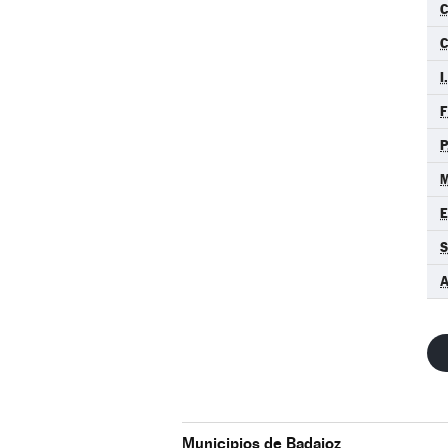
C
I
F
P
M
S
A
Municipios de Badajoz