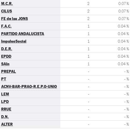
M.C.R.
2
0.07 %
CILUS
2
0.07 %
FE de las JONS
2
0.07 %
F.A.C.
1
0.04 %
PARTIDO ANDALUCISTA
1
0.04 %
ImpulsoSocial
1
0.04 %
D.E.R.
1
0.04 %
EPDD
1
0.04 %
SAIn
1
0.04 %
PREPAL
-
- %
PT
-
- %
ACNV-BAR-PRAO-R.E.P.O-UNIO
-
- %
LEM
-
- %
LPD
-
- %
RRUE
-
- %
D.N.
-
- %
ALTER
-
- %