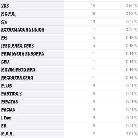
VOX
18
0.65 %
P.C.P.E.
16
0.58 %
C's
13
0.47 %
EXTREMADURA UNIDA
7
0.25 %
PH
5
0.18 %
IPEX-PREX-CREX
5
0.18 %
PRIMAVERA EUROPEA
4
0.14 %
CEU
4
0.14 %
MOVIMIENTO RED
4
0.14 %
RECORTES CERO
4
0.14 %
P-LIB
3
0.11 %
PARTIDO X
3
0.11 %
PIRATAS
3
0.11 %
PACMA
3
0.11 %
I.Fem
3
0.11 %
EB
3
0.11 %
M.S.R.
2
0.07 %