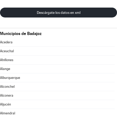
Descárgate los datos en xml
Municipios de Badajoz
Acedera
Aceuchal
Ahillones
Alange
Alburquerque
Alconchel
Alconera
Aljucén
Almendral