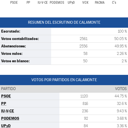
PSOE
PP
IU-V-CE
PODEMOS
UPyD
VOX
PACMA
C's
RESUMEN DEL ESCRUTINIO DE CALAMONTE
Escrutado:
100 %
Votos contabilizados:
2561
50.05 %
Abstenciones:
2556
49.95 %
Votos nulos:
58
2.26 %
Votos en blanco:
50
2 %
VOTOS POR PARTIDOS EN CALAMONTE
PARTIDO
VOTOS
PSOE
1120
44.75 %
PP
816
32.6 %
IU-V-CE
236
9.43 %
PODEMOS
92
3.68 %
UPyD
84
3.36 %