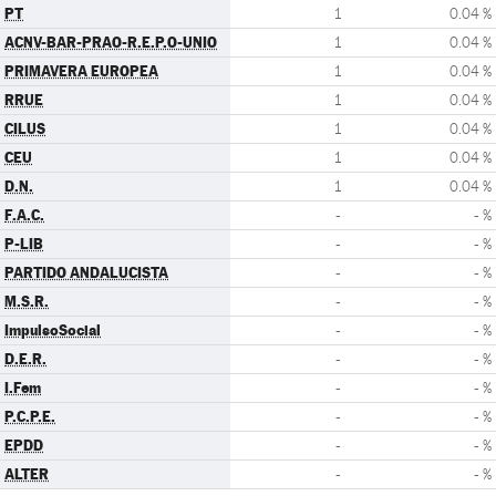
PT
1
0.04 %
ACNV-BAR-PRAO-R.E.P.O-UNIO
1
0.04 %
PRIMAVERA EUROPEA
1
0.04 %
RRUE
1
0.04 %
CILUS
1
0.04 %
CEU
1
0.04 %
D.N.
1
0.04 %
F.A.C.
-
- %
P-LIB
-
- %
PARTIDO ANDALUCISTA
-
- %
M.S.R.
-
- %
ImpulsoSocial
-
- %
D.E.R.
-
- %
I.Fem
-
- %
P.C.P.E.
-
- %
EPDD
-
- %
ALTER
-
- %