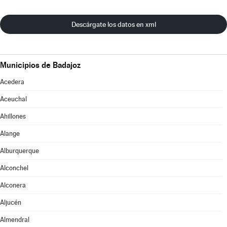
Descárgate los datos en xml
Municipios de Badajoz
Acedera
Aceuchal
Ahillones
Alange
Alburquerque
Alconchel
Alconera
Aljucén
Almendral