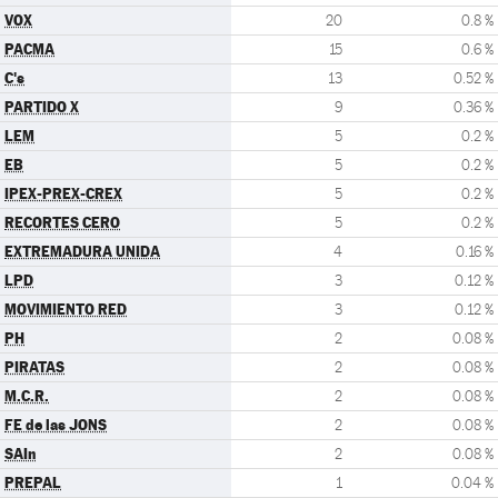
VOX
20
0.8 %
PACMA
15
0.6 %
C's
13
0.52 %
PARTIDO X
9
0.36 %
LEM
5
0.2 %
EB
5
0.2 %
IPEX-PREX-CREX
5
0.2 %
RECORTES CERO
5
0.2 %
EXTREMADURA UNIDA
4
0.16 %
LPD
3
0.12 %
MOVIMIENTO RED
3
0.12 %
PH
2
0.08 %
PIRATAS
2
0.08 %
M.C.R.
2
0.08 %
FE de las JONS
2
0.08 %
SAIn
2
0.08 %
PREPAL
1
0.04 %