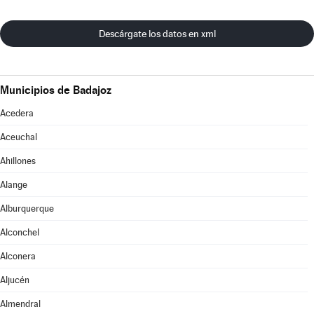
Descárgate los datos en xml
Municipios de Badajoz
Acedera
Aceuchal
Ahillones
Alange
Alburquerque
Alconchel
Alconera
Aljucén
Almendral