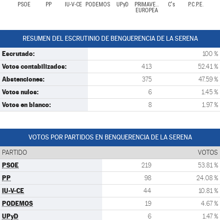
PSOE
PP
IU-V-CE
PODEMOS
UPyD
PRIMAVERA
C's
P.C.P.E.
EUROPEA
RESUMEN DEL ESCRUTINIO DE BENQUERENCIA DE LA SERENA
Escrutado:
100 %
Votos contabilizados:
413
52.41 %
Abstenciones:
375
47.59 %
Votos nulos:
6
1.45 %
Votos en blanco:
8
1.97 %
VOTOS POR PARTIDOS EN BENQUERENCIA DE LA SERENA
PARTIDO
VOTOS
PSOE
219
53.81 %
PP
98
24.08 %
IU-V-CE
44
10.81 %
PODEMOS
19
4.67 %
UPyD
6
1.47 %