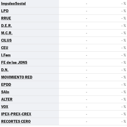
ImpulsoSocial
-
- %
LPD
-
- %
RRUE
-
- %
D.E.R.
-
- %
M.C.R.
-
- %
CILUS
-
- %
CEU
-
- %
I.Fem
-
- %
FE de las JONS
-
- %
D.N.
-
- %
MOVIMIENTO RED
-
- %
EPDD
-
- %
SAIn
-
- %
ALTER
-
- %
VOX
-
- %
IPEX-PREX-CREX
-
- %
RECORTES CERO
-
- %