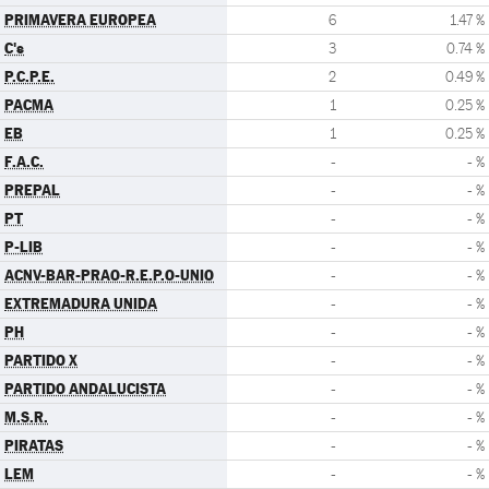
PRIMAVERA EUROPEA
6
1.47 %
C's
3
0.74 %
P.C.P.E.
2
0.49 %
PACMA
1
0.25 %
EB
1
0.25 %
F.A.C.
-
- %
PREPAL
-
- %
PT
-
- %
P-LIB
-
- %
ACNV-BAR-PRAO-R.E.P.O-UNIO
-
- %
EXTREMADURA UNIDA
-
- %
PH
-
- %
PARTIDO X
-
- %
PARTIDO ANDALUCISTA
-
- %
M.S.R.
-
- %
PIRATAS
-
- %
LEM
-
- %