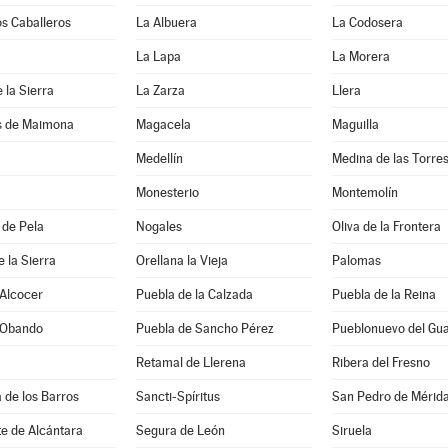
os Caballeros
La Albuera
La Codosera
La Lapa
La Morera
 la Sierra
La Zarza
Llera
s de Maimona
Magacela
Maguilla
Medellín
Medina de las Torre
Monesterio
Montemolín
 de Pela
Nogales
Oliva de la Frontera
e la Sierra
Orellana la Vieja
Palomas
 Alcocer
Puebla de la Calzada
Puebla de la Reina
 Obando
Puebla de Sancho Pérez
Pueblonuevo del Gu
Retamal de Llerena
Ribera del Fresno
a de los Barros
Sancti-Spíritus
San Pedro de Mérid
e de Alcántara
Segura de León
Siruela