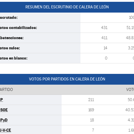
RESUMEN DEL ESCRUTINIO DE CALERA DE LEÓN
scrutado:
10
otos contabilizados:
431
51.1
bstenciones:
411
48.8
otos nulos:
14
3.2
otos en blanco:
0
VOTOS POR PARTIDOS EN CALERA DE LEÓN
ARTIDO
VOT
PP
211
50.
PSOE
169
40.5
UPyD
18
4.3
U-V-CE
7
1.6