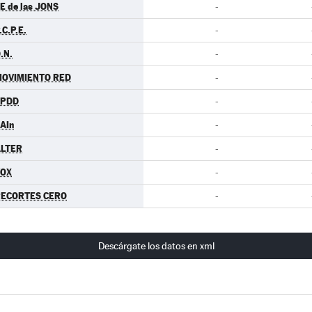
E de las JONS
-
.C.P.E.
-
.N.
-
OVIMIENTO RED
-
EPDD
-
AIn
-
LTER
-
VOX
-
ECORTES CERO
-
Descárgate los datos en xml