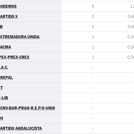
PODEMOS
5
1.
ARTIDO X
2
0.4
EB
2
0.4
EXTREMADURA UNIDA
1
0.2
PACMA
1
0.2
PEX-PREX-CREX
1
0.2
.A.C.
-
PREPAL
-
PT
-
-LIB
-
CNV-BAR-PRAO-R.E.P.O-UNIO
-
PH
-
ARTIDO ANDALUCISTA
-