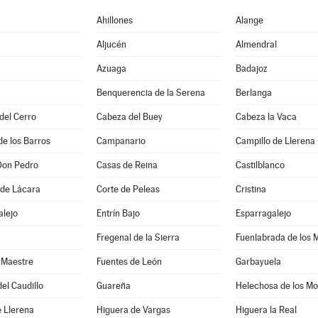
Ahillones
Alange
Aljucén
Almendral
Azuaga
Badajoz
Benquerencia de la Serena
Berlanga
 del Cerro
Cabeza del Buey
Cabeza la Vaca
de los Barros
Campanario
Campillo de Llerena
Don Pedro
Casas de Reina
Castilblanco
 de Lácara
Corte de Peleas
Cristina
alejo
Entrín Bajo
Esparragalejo
Fregenal de la Sierra
Fuenlabrada de los 
 Maestre
Fuentes de León
Garbayuela
el Caudillo
Guareña
Helechosa de los Mo
 Llerena
Higuera de Vargas
Higuera la Real