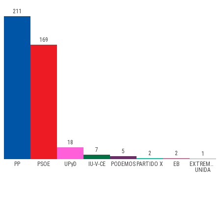
211
169
18
7
5
2
2
1
PP
PSOE
UPyD
IU-V-CE
PODEMOS
PARTIDO X
EB
EXTREMAD
UNIDA