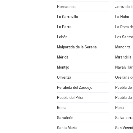
Hornachos
Jerez de l
La Garrovilla
La Haba
La Parra
La Roca de
Lobón
Los Santo
Malpartida de la Serena
Manchita
Mérida
Mirandilla
Montijo
Navalvillar
Olivenza
Orellana d
Peraleda del Zaucejo
Puebla de
Puebla del Prior
Puebla de
Reina
Rena
Salvaleón
Salvatierr
Santa Marta
San Vicent