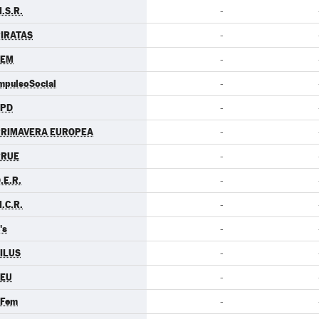
.S.R.
-
IRATAS
-
LEM
-
mpulsoSocial
-
LPD
-
PRIMAVERA EUROPEA
-
RRUE
-
.E.R.
-
.C.R.
-
's
-
ILUS
-
CEU
-
.Fem
-