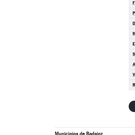
F
P
D
M
S
A
R
Municipios de Badajoz