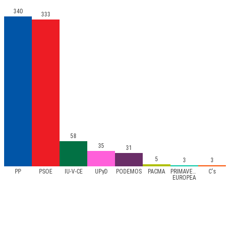
340
333
58
35
31
5
3
3
PP
PSOE
IU-V-CE
UPyD
PODEMOS
PACMA
PRIMAVERA
C's
EUROPEA