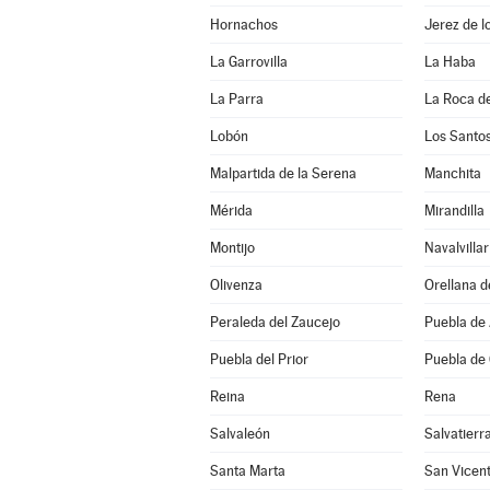
Hornachos
Jerez de l
La Garrovilla
La Haba
La Parra
La Roca de
Lobón
Los Santo
Malpartida de la Serena
Manchita
Mérida
Mirandilla
Montijo
Navalvillar
Olivenza
Orellana d
Peraleda del Zaucejo
Puebla de
Puebla del Prior
Puebla de
Reina
Rena
Salvaleón
Salvatierr
Santa Marta
San Vicent