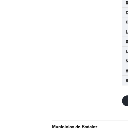
D
C
I
D
S
A
R
Municipios de Badajoz