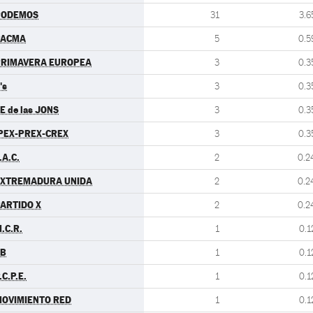
PODEMOS
31
3.6
PACMA
5
0.5
PRIMAVERA EUROPEA
3
0.3
's
3
0.3
E de las JONS
3
0.3
PEX-PREX-CREX
3
0.3
.A.C.
2
0.2
EXTREMADURA UNIDA
2
0.2
ARTIDO X
2
0.2
.C.R.
1
0.1
EB
1
0.1
.C.P.E.
1
0.1
OVIMIENTO RED
1
0.1