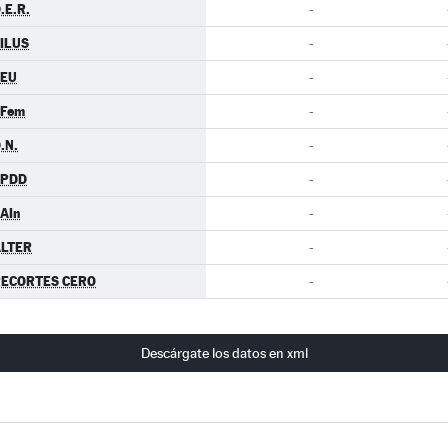
.E.R.
-
ILUS
-
CEU
-
.Fem
-
.N.
-
EPDD
-
AIn
-
LTER
-
ECORTES CERO
-
Descárgate los datos en xml