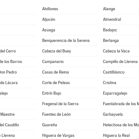
Ahillones
Alange
Aljucén
Almendral
Azuaga
Badajoz
Benquerencia de la Serena
Berlanga
 del Cerro
Cabeza del Buey
Cabeza la Vaca
de los Barros
Campanario
Campillo de Llerena
Don Pedro
Casas de Reina
Castilblanco
 de Lácara
Corte de Peleas
Cristina
alejo
Entrín Bajo
Esparragalejo
Fregenal de la Sierra
Fuenlabrada de los 
 Maestre
Fuentes de León
Garbayuela
el Caudillo
Guareña
Helechosa de los Mo
 Llerena
Higuera de Vargas
Higuera la Real