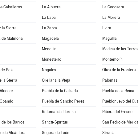
os Caballeros
La Albuera
La Codosera
La Lapa
La Morera
 la Sierra
La Zarza
Llera
s de Maimona
Magacela
Maguilla
Medellín
Medina de las Torre
Monesterio
Montemolín
 de Pela
Nogales
Oliva de la Frontera
e la Sierra
Orellana la Vieja
Palomas
 Alcocer
Puebla de la Calzada
Puebla de la Reina
 Obando
Puebla de Sancho Pérez
Pueblonuevo del Gu
Retamal de Llerena
Ribera del Fresno
a de los Barros
Sancti-Spíritus
San Pedro de Mérid
e de Alcántara
Segura de León
Siruela