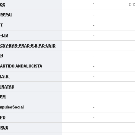
VOX
1
0.1
PREPAL
-
PT
-
-LIB
-
CNV-BAR-PRAO-R.E.P.O-UNIO
-
PH
-
ARTIDO ANDALUCISTA
-
.S.R.
-
IRATAS
-
LEM
-
mpulsoSocial
-
LPD
-
RRUE
-