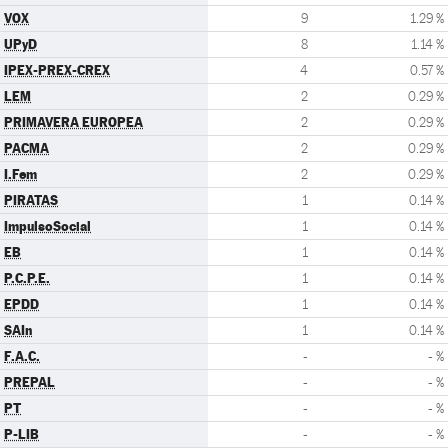
VOX
9
1.29 %
UPyD
8
1.14 %
IPEX-PREX-CREX
4
0.57 %
LEM
2
0.29 %
PRIMAVERA EUROPEA
2
0.29 %
PACMA
2
0.29 %
I.Fem
2
0.29 %
PIRATAS
1
0.14 %
ImpulsoSocial
1
0.14 %
EB
1
0.14 %
P.C.P.E.
1
0.14 %
EPDD
1
0.14 %
SAIn
1
0.14 %
F.A.C.
-
- %
PREPAL
-
- %
PT
-
- %
P-LIB
-
- %