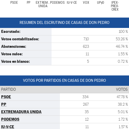
PSOE
PP
EXTREMADURA
PODEMOS
IU-V-CE
VOX
UPyD
IPEX-
UNIDA
PREX-
CREX
RESUMEN DEL ESCRUTINIO DE CASAS DE DON PEDRO
Escrutado:
100 %
Votos contabilizados:
710
53.26 %
Abstenciones:
623
46.74 %
Votos nulos:
11
1.55 %
Votos en blanco:
5
0.72 %
VOTOS POR PARTIDOS EN CASAS DE DON PEDRO
PARTIDO
VOTOS
PSOE
334
47.78 %
PP
267
38.2 %
EXTREMADURA UNIDA
35
5.01 %
PODEMOS
12
1.72 %
IU-V-CE
11
1.57 %