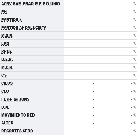
ACNV-BAR-PRAO-R.E.P.O-UNIO
-
- %
PH
-
- %
PARTIDO X
-
- %
PARTIDO ANDALUCISTA
-
- %
M.S.R.
-
- %
LPD
-
- %
RRUE
-
- %
D.E.R.
-
- %
M.C.R.
-
- %
C's
-
- %
CILUS
-
- %
CEU
-
- %
FE de las JONS
-
- %
D.N.
-
- %
MOVIMIENTO RED
-
- %
ALTER
-
- %
RECORTES CERO
-
- %