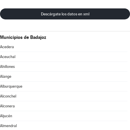
Descárgate los datos en xml
Municipios de Badajoz
Acedera
Aceuchal
Ahillones
Alange
Alburquerque
Alconchel
Alconera
Aljucén
Almendral